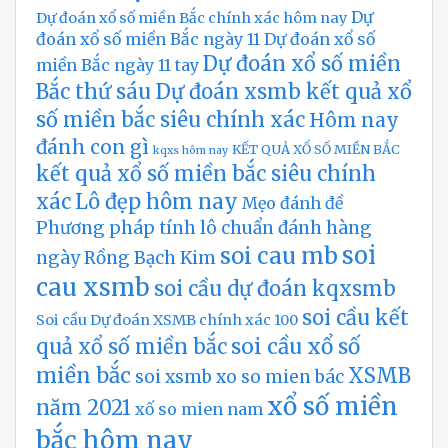
Dự
Dự đoán xổ số miền Bắc chính xác hôm nay
đoán xổ số miền Bắc ngày 11
Dự đoán xổ số
Dự đoán xổ số miền
miền Bắc ngày 11 tay
Bắc thứ sáu Dự đoán xsmb kết quả xổ
số miền bắc siêu chính xác
Hôm nay
đánh con gì
KẾT QUẢ XỔ SỐ MIỀN BẮC
kqxs hôm nay
kết quả xổ số miền bắc siêu chính
xác
Lô đẹp hôm nay
Mẹo đánh đề
Phương pháp tính lô chuẩn đánh hàng
soi
soi cau mb
ngày
Rồng Bạch Kim
cau xsmb
soi cầu dự đoán kqxsmb
soi cầu kết
Soi cầu Dự đoán XSMB chính xác 100
soi cầu xổ số
quả xổ số miền bắc
miền bắc
XSMB
soi xsmb
xo so mien bác
xổ số miền
năm 2021
xố so mien nam
bắc hôm nay