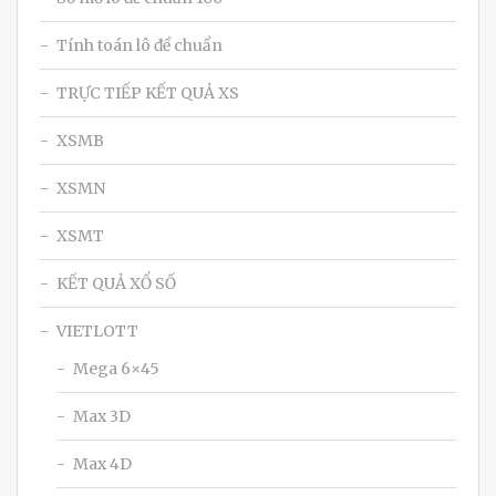
Tính toán lô đề chuẩn
TRỰC TIẾP KẾT QUẢ XS
XSMB
XSMN
XSMT
KẾT QUẢ XỔ SỐ
VIETLOTT
Mega 6×45
Max 3D
Max 4D