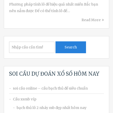
Phương pháp tính lô đề hiệu quả nhất miền Bắc bạn
nên nắm được Để có thể tính lô đề…
Read More
Search
SOI CẦU DỰ ĐOÁN XỔ SỐ HÔM NAY
soi cầu online – cầu bạch thủ đề siêu chuẩn
Cầu xsmb víp
bạch thủ lô 2 nháy mb đẹp nhất hôm nay