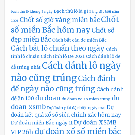
Bạch thủ lô là gì
bạch thủ lô khung 3 ngày
Bảng đặc biệt năm
Chốt
Chốt số giờ vàng miền bắc
2021
số miền Bắc hôm nay
Chốt số
đẹp miền Bắc
Cách bắt cầu de miền Bắc
Cách bắt lô chuẩn theo ngày
Cách
tính lô chuẩn
Cách tính lô De 2021
Cách đánh lô de
Cách đánh lô ngày
dễ trúng nhất
nào cũng trúng
Cách đánh
đề ngày nào cũng trúng
Cách đánh
du doan
du
đề ăn 100
du doan xo so mien trung
doan xsmb
Dự
Dự đoán giải đặc biệt ngày mai
đoán kết quả xổ số siêu chính xác hôm nay
Dự đoán XSMB
Dự đoán miền Bắc ngày 11
dự đoán xổ số miền bắc
VIP 26h