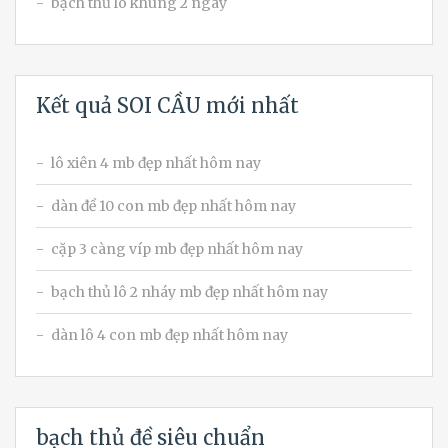
bạch thủ lô khung 2 ngày
Kết quả SOI CẦU mới nhất
lô xiên 4 mb đẹp nhất hôm nay
dàn đề 10 con mb đẹp nhất hôm nay
cặp 3 càng víp mb đẹp nhất hôm nay
bạch thủ lô 2 nháy mb đẹp nhất hôm nay
dàn lô 4 con mb đẹp nhất hôm nay
bạch thủ đề siêu chuẩn