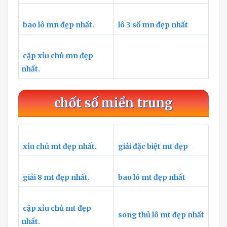
bao lô mn đẹp nhất
.
lô 3 số mn đẹp nhất
cặp xỉu chủ mn đẹp
nhất.
chốt số miền trung
xỉu chủ mt đẹp nhất.
giải đặc biệt mt đẹp
giải 8 mt đẹp nhất.
bao lô mt đẹp nhất
cặp xỉu chủ mt đẹp
song thủ lô mt đẹp nhất
nhất.