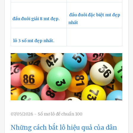
đầu đuôi đặc biệt mt đẹp
đầu đuôi giải 8 mt đẹp.
nhất
lô 3 số mt đẹp nhất.
07/05/2026
-
Sổ mơ lô đề chuẩn 100
Những cách bắt lô hiệu quả của dân