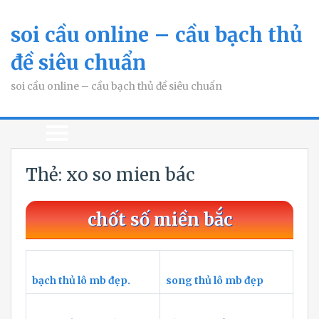
soi cầu online – cầu bạch thủ
đề siêu chuẩn
soi cầu online – cầu bạch thủ đề siêu chuẩn
Thẻ:
xo so mien bác
chốt số miền bắc
bạch thủ lô mb đẹp.
song thủ lô mb đẹp