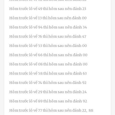
Hôm trước lô về 49 thì hôm sau nên đánh 23
Hôm trước lô về 13 thì hôm sau nên đánh 00
Hôm trước lô về 94 thì hôm sau nên đánh 34
Hôm trước lô về 76 thì hôm sau nên đánh 47
Hôm trước lô về 53 thì hôm sau nên đánh 00
Hôm trước lô về 66 thì hôm sau nên đánh 00
Hôm trước lô về 08 thì hôm sau nên đánh 00
Hôm trước lô về 58 thì hôm sau nên đánh 63
Hôm trước lô về 74 thì hôm sau nên đánh 92
Hôm trước lô về 29 thì hôm sau nên đánh 24
Hôm trước lô về 89 thì hôm sau nên đánh 92
Hôm trước lô về 77 thì hôm sau nên đánh 22, 88