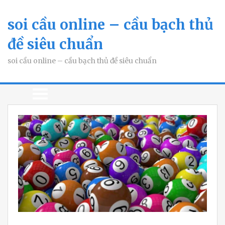
soi cầu online – cầu bạch thủ
đề siêu chuẩn
soi cầu online – cầu bạch thủ đề siêu chuẩn