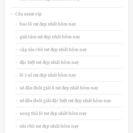
Cầu xsmt víp
bao lô mt đẹp nhất hôm nay
giải tám mt đẹp nhất hôm nay
cặp xíu chủ mt đẹp nhất hôm nay
đặc biệt mt đẹp nhất hôm nay
lô 3 số mt đẹp nhất hôm nay
sớ đầu đuôi giải 8 mt đẹp nhất hôm nay
sớ đầu đuôi giải đặc biệt mt đẹp nhất hôm nay
song thủ lô mt đẹp nhất hôm nay
xíu chủ mt đẹp nhất hôm nay