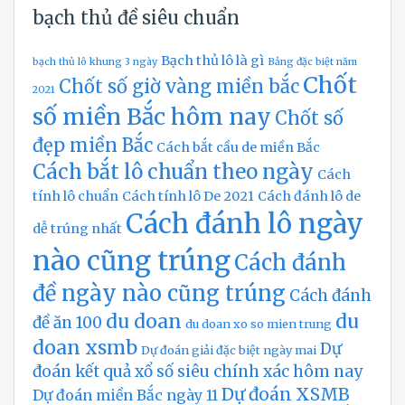
bạch thủ đề siêu chuẩn
Bạch thủ lô là gì
bạch thủ lô khung 3 ngày
Bảng đặc biệt năm
Chốt
Chốt số giờ vàng miền bắc
2021
số miền Bắc hôm nay
Chốt số
đẹp miền Bắc
Cách bắt cầu de miền Bắc
Cách bắt lô chuẩn theo ngày
Cách
tính lô chuẩn
Cách tính lô De 2021
Cách đánh lô de
Cách đánh lô ngày
dễ trúng nhất
nào cũng trúng
Cách đánh
đề ngày nào cũng trúng
Cách đánh
du doan
du
đề ăn 100
du doan xo so mien trung
doan xsmb
Dự
Dự đoán giải đặc biệt ngày mai
đoán kết quả xổ số siêu chính xác hôm nay
Dự đoán XSMB
Dự đoán miền Bắc ngày 11