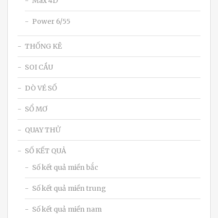
Max 4D
Power 6/55
THỐNG KÊ
SOI CẦU
DÒ VÉ SỐ
SỔ MƠ
QUAY THỬ
SỐ KẾT QUẢ
Số kết quả miền bắc
Số kết quả miền trung
Số kết quả miền nam