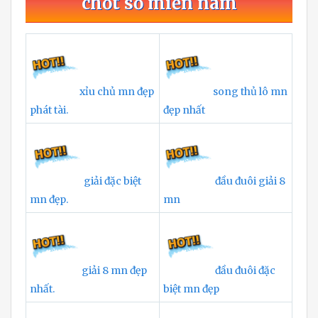
chốt số miền nam
xỉu chủ mn đẹp
song thủ lô mn
phát tài.
đẹp nhất
giải đặc biệt
đầu đuôi giải 8
mn đẹp.
mn
giải 8 mn đẹp
đầu đuôi đặc
nhất.
biệt mn đẹp