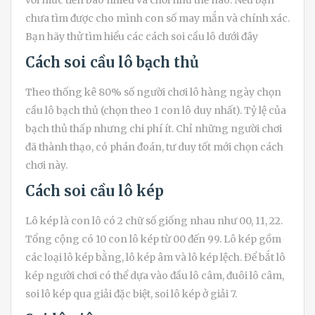
chưa tìm được cho mình con số may mắn và chính xác.
Bạn hãy thử tìm hiểu các cách soi cầu lô dưới đây
Cách soi cầu lô bạch thủ
Theo thống kê 80% số người chơi lô hàng ngày chọn
cầu lô bạch thủ (chọn theo 1 con lô duy nhất). Tỷ lệ của
bạch thủ thấp nhưng chi phí ít. Chỉ những người chơi
đã thành thạo, có phán đoán, tư duy tốt mới chọn cách
chơi này.
Cách soi cầu lô kép
Lô kép là con lô có 2 chữ số giống nhau như 00, 11, 22.
Tổng cộng có 10 con lô kép từ 00 đến 99. Lô kép gồm
các loại lô kép bằng, lô kép âm và lô kép lệch. Để bắt lô
kép người chơi có thể dựa vào đầu lô câm, đuôi lô câm,
soi lô kép qua giải đặc biệt, soi lô kép ở giải 7.