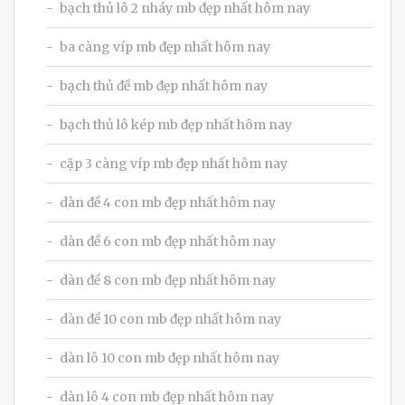
bạch thủ lô 2 nháy mb đẹp nhất hôm nay
ba càng víp mb đẹp nhất hôm nay
bạch thủ đề mb đẹp nhất hôm nay
bạch thủ lô kép mb đẹp nhất hôm nay
cặp 3 càng víp mb đẹp nhất hôm nay
dàn đề 4 con mb đẹp nhất hôm nay
dàn đề 6 con mb đẹp nhất hôm nay
dàn đề 8 con mb đẹp nhất hôm nay
dàn đề 10 con mb đẹp nhất hôm nay
dàn lô 10 con mb đẹp nhất hôm nay
dàn lô 4 con mb đẹp nhất hôm nay