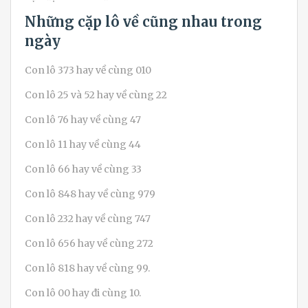
Những cặp lô về cũng nhau trong
ngày
Con lô 373 hay về cùng 010
Con lô 25 và 52 hay về cùng 22
Con lô 76 hay về cùng 47
Con lô 11 hay về cùng 44
Con lô 66 hay về cùng 33
Con lô 848 hay về cùng 979
Con lô 232 hay về cùng 747
Con lô 656 hay về cùng 272
Con lô 818 hay về cùng 99.
Con lô 00 hay đi cùng 10.