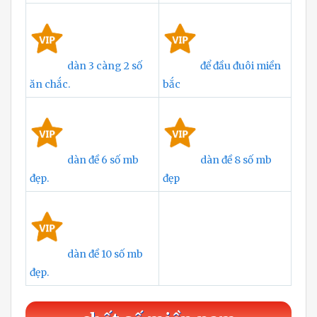
dàn 3 càng 2 số
để đầu đuôi miền
ăn chắc.
bắc
dàn đề 6 số mb
dàn đề 8 số mb
đẹp.
đẹp
dàn đề 10 số mb
đẹp.