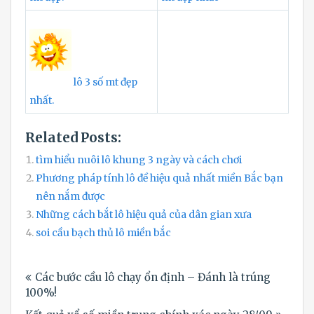
lô 3 số mt đẹp
nhất.
Related Posts:
tìm hiểu nuôi lô khung 3 ngày và cách chơi
Phương pháp tính lô đề hiệu quả nhất miền Bắc bạn
nên nắm được
Những cách bắt lô hiệu quả của dân gian xưa
soi cầu bạch thủ lô miền bắc
Điều
Các bước cầu lô chạy ổn định – Đánh là trúng
hướng
100%!
bài