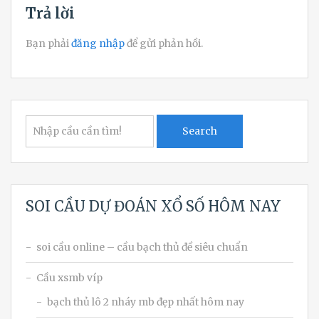
Trả lời
Bạn phải
đăng nhập
để gửi phản hồi.
Search
SOI CẦU DỰ ĐOÁN XỔ SỐ HÔM NAY
soi cầu online – cầu bạch thủ đề siêu chuẩn
Cầu xsmb víp
bạch thủ lô 2 nháy mb đẹp nhất hôm nay