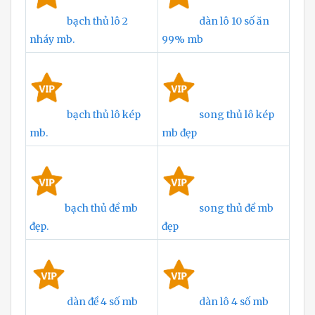
bạch thủ lô 2
dàn lô 10 số ăn
nháy mb.
99% mb
bạch thủ lô kép
song thủ lô kép
mb.
mb đẹp
bạch thủ đề mb
song thủ đề mb
đẹp.
đẹp
dàn đề 4 số mb
dàn lô 4 số mb