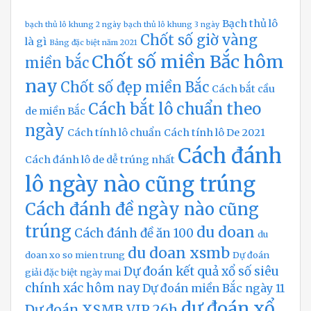
Bạch thủ lô
bạch thủ lô khung 2 ngày
bạch thủ lô khung 3 ngày
Chốt số giờ vàng
là gì
Bảng đặc biệt năm 2021
Chốt số miền Bắc hôm
miền bắc
nay
Chốt số đẹp miền Bắc
Cách bắt cầu
Cách bắt lô chuẩn theo
de miền Bắc
ngày
Cách tính lô chuẩn
Cách tính lô De 2021
Cách đánh
Cách đánh lô de dễ trúng nhất
lô ngày nào cũng trúng
Cách đánh đề ngày nào cũng
trúng
du doan
Cách đánh đề ăn 100
du
du doan xsmb
doan xo so mien trung
Dự đoán
Dự đoán kết quả xổ số siêu
giải đặc biệt ngày mai
chính xác hôm nay
Dự đoán miền Bắc ngày 11
dự đoán xổ
Dự đoán XSMB VIP 26h