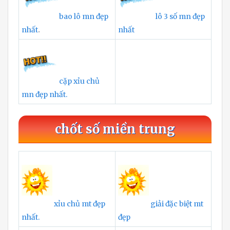
bao lô mn đẹp
lô 3 số mn đẹp
nhất
.
nhất
cặp xỉu chủ
mn đẹp nhất.
chốt số miền trung
xỉu chủ mt đẹp
giải đặc biệt mt
nhất.
đẹp