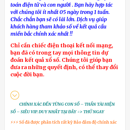
toán điện tử và con người . Bạn hãy hợp tác
với chúng tôi ít nhất 05 ngày trong 1 tuần.
Chắc chắn bạn sẽ có lãi lớn. Dịch vụ giúp
khách hàng tham khảo số về kết quả cầu
miền bắc chính xác nhất !!
Chỉ cần chiếc điện thoại kết nối mạng,
bạn đã có trong tay mọi thông tin dự
đoán kết quả xổ số. Chúng tôi giúp bạn
đưa ra những quyết định, có thể thay đổi
cuộc đời bạn.
CHÍNH XÁC ĐẾN TỪNG CON SỐ – THẦN TÀI HIỆN
SỐ – SIÊU VIP. DUY NHẤT TẠI ĐÂY => THỬ NGAY
⚡️⚡️⚡️ Số đã được phân tích rất kỹ Bảo đảm độ chính xác