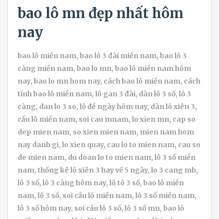
bao lô mn đẹp nhất hôm
nay
bao lô miền nam, bao lô 3 đài miền nam, bao lô 3
càng miền nam, bao lo mn, bao lô miền nam hôm
nay, bao lo mn hom nay, cách bao lô miền nam, cách
tính bao lô miền nam, lô gan 3 đài, dàn lô 3 số, lô 3
càng, dan lo 3 so, lô đề ngày hôm nay, dàn lô xiên 3,
cầu lô miền nam, soi cau mnam, lo xien mn, cap so
dep mien nam, so xien mien nam, mien nam hom
nay danh gi, lo xien quay, cau lo to mien nam, cau so
de mien nam, du doan lo to mien nam, lô 3 số miền
nam, thống kê lô xiên 3 hay về 5 ngày, lo 3 cang mb,
lô 3 số, lô 3 càng hôm nay, lô tô 3 số, bao lô miền
nam, lô 3 số, soi cầu lô miền nam, lô 3 số miền nam,
lô 3 số hôm nay, soi cầu lô 3 số, lô 3 số mn, bao lô