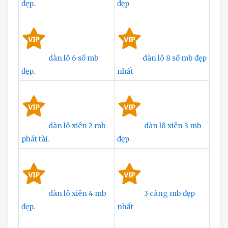
đẹp.
đẹp
dàn lô 6 số mb
dàn lô 8 số mb đẹp
đẹp.
nhất
dàn lô xiên 2 mb
dàn lô xiên 3 mb
phát tài.
đẹp
dàn lô xiên 4 mb
3 càng mb đẹp
đẹp.
nhất