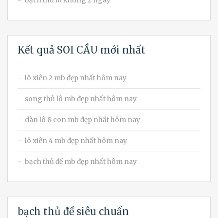
bạch thủ lô khung 2 ngày
Kết quả SOI CẦU mới nhất
lô xiên 2 mb đẹp nhất hôm nay
song thủ lô mb đẹp nhất hôm nay
dàn lô 8 con mb đẹp nhất hôm nay
lô xiên 4 mb đẹp nhất hôm nay
bạch thủ đề mb đẹp nhất hôm nay
bạch thủ đề siêu chuẩn