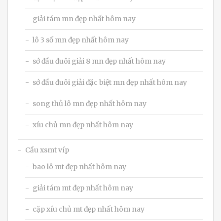
giải tám mn đẹp nhất hôm nay
lô 3 số mn đẹp nhất hôm nay
sớ đầu đuôi giải 8 mn đẹp nhất hôm nay
sớ đầu đuôi giải đặc biệt mn đẹp nhất hôm nay
song thủ lô mn đẹp nhất hôm nay
xíu chủ mn đẹp nhất hôm nay
Cầu xsmt víp
bao lô mt đẹp nhất hôm nay
giải tám mt đẹp nhất hôm nay
cặp xíu chủ mt đẹp nhất hôm nay