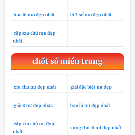
bao lô mn đẹp nhất
.
lô 3 số mn đẹp nhất
cặp xỉu chủ mn đẹp
nhất.
chốt số miền trung
xỉu chủ mt đẹp nhất.
giải đặc biệt mt đẹp
giải 8 mt đẹp nhất.
bao lô mt đẹp nhất
cặp xỉu chủ mt đẹp
song thủ lô mt đẹp nhất
nhất.