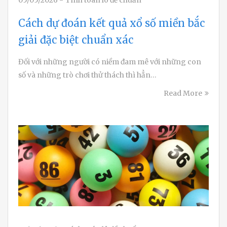
05/05/2026
-
Tính toán lô đề chuẩn
Cách dự đoán kết quả xổ số miền bắc
giải đặc biệt chuẩn xác
Đối với những người có niềm đam mê với những con
số và những trò chơi thử thách thì hẳn…
Read More