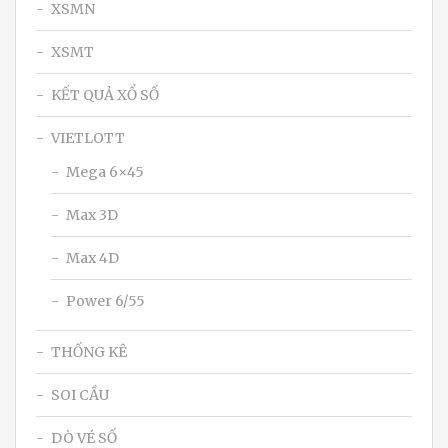
XSMN
XSMT
KẾT QUẢ XỔ SỐ
VIETLOTT
Mega 6×45
Max 3D
Max 4D
Power 6/55
THỐNG KÊ
SOI CẦU
DÒ VÉ SỐ