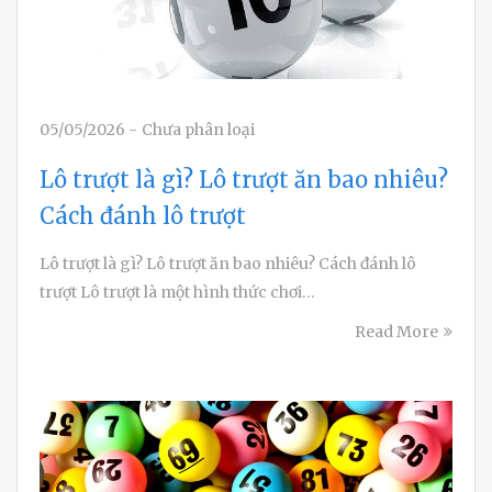
05/05/2026
-
Chưa phân loại
Lô trượt là gì? Lô trượt ăn bao nhiêu?
Cách đánh lô trượt
Lô trượt là gì? Lô trượt ăn bao nhiêu? Cách đánh lô
trượt Lô trượt là một hình thức chơi…
Read More