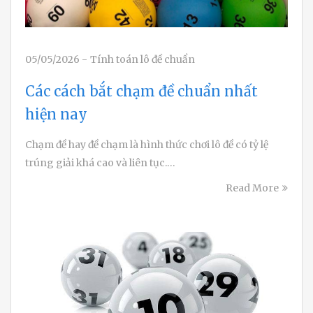
05/05/2026
-
Tính toán lô đề chuẩn
Các cách bắt chạm đề chuẩn nhất
hiện nay
Chạm đề hay đề chạm là hình thức chơi lô đề có tỷ lệ
trúng giải khá cao và liên tục.…
Read More