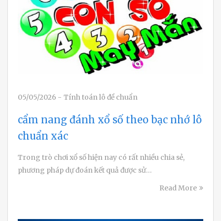
05/05/2026
-
Tính toán lô đề chuẩn
cẩm nang đánh xổ số theo bạc nhớ lô
chuẩn xác
Trong trò chơi xổ số hiện nay có rất nhiều chia sẻ,
phương pháp dự đoán kết quả được sử…
Read More