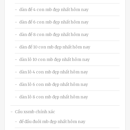
dàn đề 4 con mb đẹp nhất hôm nay
dàn đề 6 con mb đẹp nhất hôm nay
dàn đề 8 con mb đẹp nhất hôm nay
dàn đề 10 con mb đẹp nhất hôm nay
dàn lô 10 con mb đẹp nhất hôm nay
dàn lô 4 con mb đẹp nhất hôm nay
dàn lô 6 con mb đẹp nhất hôm nay
dàn lô 8 con mb đẹp nhất hôm nay
Cầu xsmb chính xác
đề đầu đuôi mb đẹp nhất hôm nay