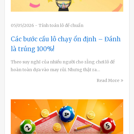
05/05/2026
-
Tính toán lô đề chuẩn
Các bước cầu lô chạy ổn định – Đánh
là trúng 100%!
Theo suy nghĩ của nhiều người cho rằng chơi lô đề
hoàn toàn dựa vào may rủi. Nhưng thật ra…
Read More