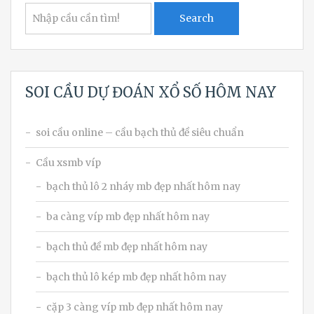
Search
SOI CẦU DỰ ĐOÁN XỔ SỐ HÔM NAY
soi cầu online – cầu bạch thủ đề siêu chuẩn
Cầu xsmb víp
bạch thủ lô 2 nháy mb đẹp nhất hôm nay
ba càng víp mb đẹp nhất hôm nay
bạch thủ đề mb đẹp nhất hôm nay
bạch thủ lô kép mb đẹp nhất hôm nay
cặp 3 càng víp mb đẹp nhất hôm nay