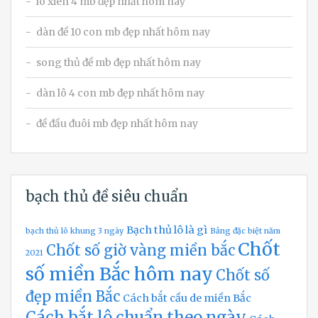
lô xiên 4 mb đẹp nhất hôm nay
dàn đề 10 con mb đẹp nhất hôm nay
song thủ đề mb đẹp nhất hôm nay
dàn lô 4 con mb đẹp nhất hôm nay
đề đầu đuôi mb đẹp nhất hôm nay
bạch thủ đề siêu chuẩn
Bạch thủ lô là gì
bạch thủ lô khung 3 ngày
Bảng đặc biệt năm
Chốt
Chốt số giờ vàng miền bắc
2021
số miền Bắc hôm nay
Chốt số
đẹp miền Bắc
Cách bắt cầu de miền Bắc
Cách bắt lô chuẩn theo ngày