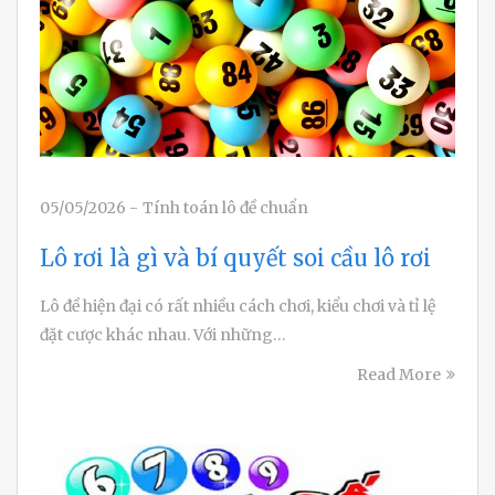
05/05/2026
-
Tính toán lô đề chuẩn
Lô rơi là gì và bí quyết soi cầu lô rơi
Lô đề hiện đại có rất nhiều cách chơi, kiểu chơi và tỉ lệ
đặt cược khác nhau. Với những…
Read More