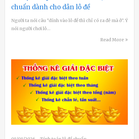
chuẩn dành cho dân lô đề
Người ta nói câu “dính vào lô đề thì chỉ có ra đê mà ở”. Ý
nói người chơi lô…
Read More