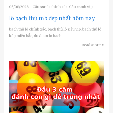
06/08/2026
-
Cầu xsmb chính xác
,
Cầu xsmb víp
lô bạch thủ mb đẹp nhất hôm nay
bạch thủ lô chính xác, bạch thủ lô siêu vip, bạch thủ lô
kép miền bắc, du doan lo bach…
Read More