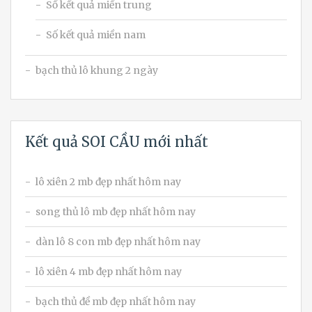
Số kết quả miền trung
Số kết quả miền nam
bạch thủ lô khung 2 ngày
Kết quả SOI CẦU mới nhất
lô xiên 2 mb đẹp nhất hôm nay
song thủ lô mb đẹp nhất hôm nay
dàn lô 8 con mb đẹp nhất hôm nay
lô xiên 4 mb đẹp nhất hôm nay
bạch thủ đề mb đẹp nhất hôm nay