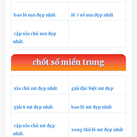
bao lô mn đẹp nhất
.
lô 3 số mn đẹp nhất
cặp xỉu chủ mn đẹp
nhất.
chốt số miền trung
xỉu chủ mt đẹp nhất.
giải đặc biệt mt đẹp
giải 8 mt đẹp nhất.
bao lô mt đẹp nhất
cặp xỉu chủ mt đẹp
song thủ lô mt đẹp nhất
nhất.