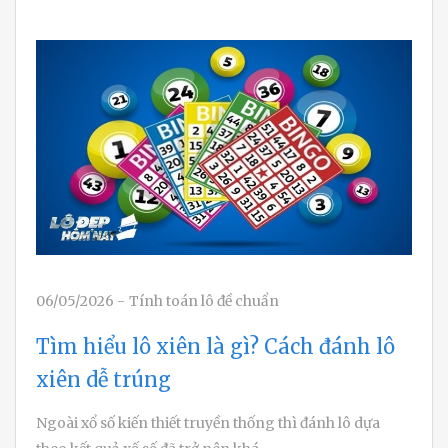
06/05/2026
-
Tính toán lô đề chuẩn
Tìm hiểu lô xiên là gì? Cách đánh lô
xiên dễ trúng
Ngoài xổ số kiến thiết truyền thống thì đánh lô dựa