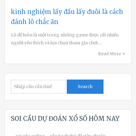
kinh nghiệm lấy đầu lấy đuôi là cách
đánh lô chắc ăn
Lô đề luôn là một trong những game được rất nhiều
người yêu thích và lựa chọn tham gia chơi.…
Read More
Search
SOI CẦU DỰ ĐOÁN XỔ SỐ HÔM NAY