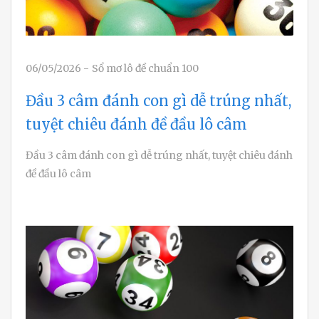
06/05/2026
-
Sổ mơ lô đề chuẩn 100
Đầu 3 câm đánh con gì dễ trúng nhất,
tuyệt chiêu đánh đề đầu lô câm
Đầu 3 câm đánh con gì dễ trúng nhất, tuyệt chiêu đánh
đề đầu lô câm