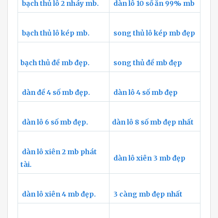
bạch thủ lô 2 nháy mb.
dàn lô 10 số ăn 99% mb
bạch thủ lô kép mb.
song thủ lô kép mb đẹp
bạch thủ đề mb đẹp.
song thủ đề mb đẹp
dàn đề 4 số mb đẹp.
dàn lô 4 số mb đẹp
dàn lô 6 số mb đẹp.
dàn lô 8 số mb đẹp nhất
dàn lô xiên 2 mb phát
dàn lô xiên 3 mb đẹp
tài.
dàn lô xiên 4 mb đẹp.
3 càng mb đẹp nhất