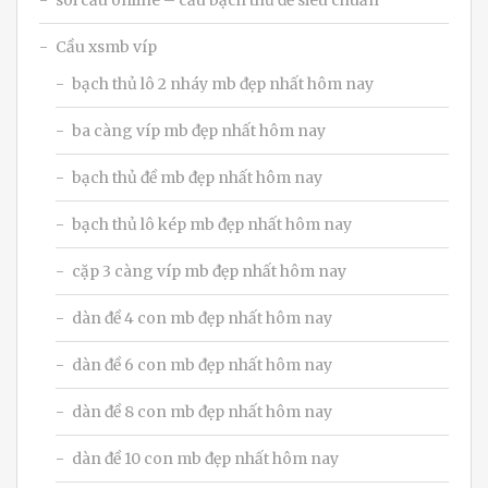
soi cầu online – cầu bạch thủ đề siêu chuẩn
Cầu xsmb víp
bạch thủ lô 2 nháy mb đẹp nhất hôm nay
ba càng víp mb đẹp nhất hôm nay
bạch thủ đề mb đẹp nhất hôm nay
bạch thủ lô kép mb đẹp nhất hôm nay
cặp 3 càng víp mb đẹp nhất hôm nay
dàn đề 4 con mb đẹp nhất hôm nay
dàn đề 6 con mb đẹp nhất hôm nay
dàn đề 8 con mb đẹp nhất hôm nay
dàn đề 10 con mb đẹp nhất hôm nay