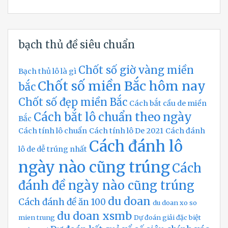
bạch thủ đề siêu chuẩn
Chốt số giờ vàng miền
Bạch thủ lô là gì
Chốt số miền Bắc hôm nay
bắc
Chốt số đẹp miền Bắc
Cách bắt cầu de miền
Cách bắt lô chuẩn theo ngày
Bắc
Cách tính lô chuẩn
Cách tính lô De 2021
Cách đánh
Cách đánh lô
lô de dễ trúng nhất
ngày nào cũng trúng
Cách
đánh đề ngày nào cũng trúng
du doan
Cách đánh đề ăn 100
du doan xo so
du doan xsmb
mien trung
Dự đoán giải đặc biệt