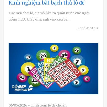
Kinh nghiệm bắt bạch thủ lô đề
Lúc mới chơi lô, cứ mỗi lần ra quán nước chè ngồi
uống nước thấy ông anh vào kêu bà…
Read More
06/05/2026
-
Tính toán lô đề chuẩn