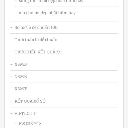
song thủ lô mt đẹp nhất hôm nay
xíu chủ mt đẹp nhất hôm nay
Sổ mơ lô đề chuẩn 100
Tính toán lô đề chuẩn
TRỰC TIẾP KẾT QUẢ XS
XSMB
XSMN
XSMT
KẾT QUẢ XỔ SỐ
VIETLOTT
Mega 6×45