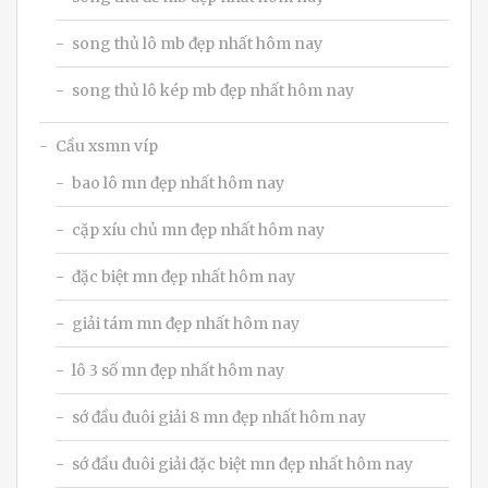
song thủ lô mb đẹp nhất hôm nay
song thủ lô kép mb đẹp nhất hôm nay
Cầu xsmn víp
bao lô mn đẹp nhất hôm nay
cặp xíu chủ mn đẹp nhất hôm nay
đặc biệt mn đẹp nhất hôm nay
giải tám mn đẹp nhất hôm nay
lô 3 số mn đẹp nhất hôm nay
sớ đầu đuôi giải 8 mn đẹp nhất hôm nay
sớ đầu đuôi giải đặc biệt mn đẹp nhất hôm nay