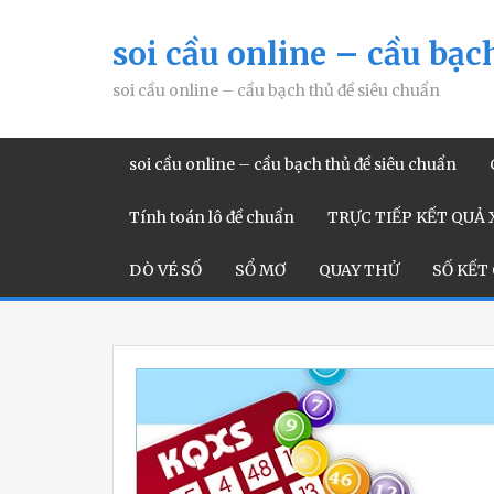
soi cầu online – cầu bạc
soi cầu online – cầu bạch thủ đề siêu chuẩn
soi cầu online – cầu bạch thủ đề siêu chuẩn
Tính toán lô đề chuẩn
TRỰC TIẾP KẾT QUẢ 
DÒ VÉ SỐ
SỔ MƠ
QUAY THỬ
SỐ KẾT