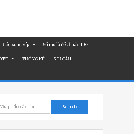
Cầu xsmt víp
Sổ mơ lô đề chuẩn 100
LOTT
THỐNG KÊ
SOI CẦU
Search