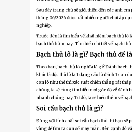
Sau đây trang chủ sẽ giới thiệu đến các anh em
tháng 06/2026 được rất nhiều người chơi áp dụ
nghiệp.
Trước tiên là tìm hiểu về khái niệm bạch thủ lô l
bạch thủ hôm nay. Tìm hiểu chi tiết về bạch thủ 
Bạch thủ lô là gì? Bạch thủ đề là
Theo bạn, bạch thủ lô nghĩa là gì? Đánh bạch th
khác là độc thủ lô là 1 dạng cầu lô đánh 1 con 
con lô như thế thì xác suất chiến thắng rất thấ
chúng ta sẽ cùng tìm hiểu mọi góc độ về đánh bạc
nhanh chóng này. Từ đó, ta sẽ hiểu thêm về bạch 
Soi cầu bạch thủ là gì?
Đúng với tính chất soi cầu bạch thủ thì bạn sẽ ph
vàng để tìm ra con số may mắn. Bên cạnh đó vẫ