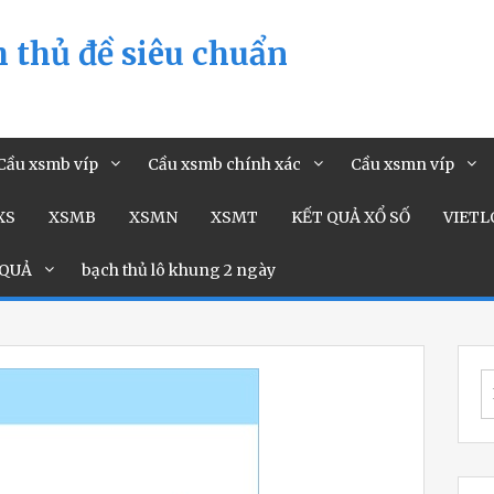
h thủ đề siêu chuẩn
Cầu xsmb víp
Cầu xsmb chính xác
Cầu xsmn víp
XS
XSMB
XSMN
XSMT
KẾT QUẢ XỔ SỐ
VIET
 QUẢ
bạch thủ lô khung 2 ngày