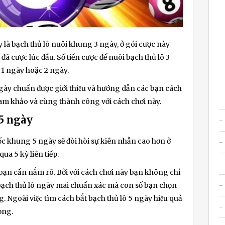
à bạch thủ lô nuôi khung 3 ngày, ở gói cược này
đã cược lúc đầu. Số tiền cược để nuôi bạch thủ lô 3
h 1 ngày hoặc 2 ngày.
gày chuẩn được giới thiệu và hướng dẫn các bạn cách
am khảo và cùng thành công với cách chơi này.
5 ngày
mốc khung 5 ngày sẽ đòi hòi sự kiên nhẫn cao hơn ở
qua 5 kỳ liên tiếp.
bạn cần nắm rõ. Bởi với cách chơi này bạn không chỉ
 bạch thủ lô ngày mai chuẩn xác mà con số bạn chọn
g. Ngoài việc tìm cách bắt bạch thủ lô 5 ngày hiệu quả
ọng.