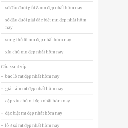
sớ đầu đuôi giải 8 mn đẹp nhất hôm nay
sớ đầu đuôi giải đặc biệt mn đẹp nhất hôm
nay
song thủ lô mn đẹp nhất hôm nay
xíu chủ mn đẹp nhất hôm nay
Cầu xsmt víp
bao lô mt đẹp nhất hôm nay
giải tám mt đẹp nhất hôm nay
cặp xíu chủ mt đẹp nhất hôm nay
đặc biệt mt đẹp nhất hôm nay
lô 3 số mt đẹp nhất hôm nay