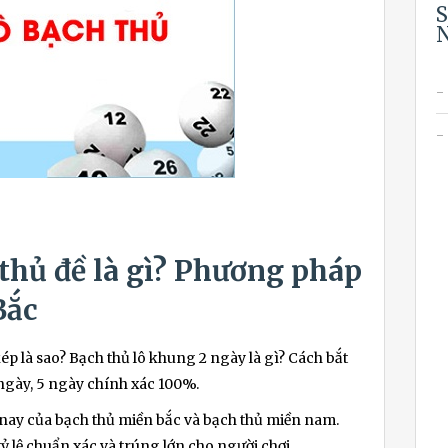
S
 thủ đề là gì? Phương pháp
Bắc
 kép là sao? Bạch thủ lô khung 2 ngày là gì? Cách bắt
 ngày, 5 ngày chính xác 100%.
 nay của bạch thủ miền bắc và bạch thủ miền nam.
 lệ chuẩn xác và trúng lớn cho người chơi.