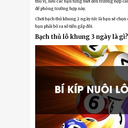
thú vị, nếu các bạn từng biết đến trường hợp câ
đề phòng trường hợp này.
Chơi bạch thủ khung 2 ngày tức là bạn sẽ chọn cư
bạn phải bỏ ra số tiền gấp đôi.
Bạch thủ lô khung 3 ngày là gì?