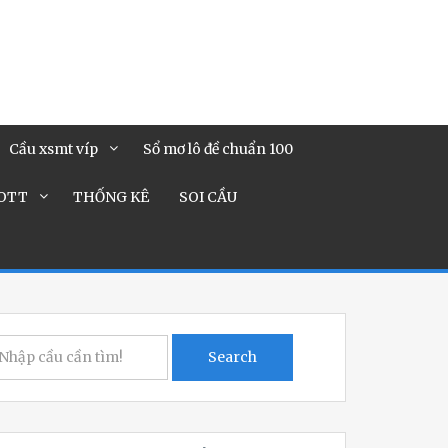
Cầu xsmt víp
Sổ mơ lô đề chuẩn 100
LOTT
THỐNG KÊ
SOI CẦU
Search