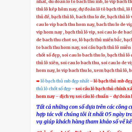
nhat, du doan lo to bach thu mb, lo vip bach th
thủ lô kép hôm nay, dự đoán lô tô bạch thủ, lô
thủ đề, bạch thủ lô, bach thu lo de, bạch thủ lô 
cau lo vip bach thu hom nay, bach thu lo de vi
vip hom nay , bạch thủ lô vip, soi cau lo de bac
de bach thu chot so, lô bạch thủ miền bắc, bạc
to bach thu hom nay, soi cầu bạch thủ lô miễn ph
chốt số đẹp, soi cau lo bach thu lo, bạch thủ l
thủ lô xiên, soi cau lo bach thu, soi cau lo de
hom nay, lo vip bach thu lo, xem bạch thủ lô, 
➨
lô bạch thủ mb đẹp nhất
– lô bạch thủ mb đẹ
thủ lô chốt số đẹp
– soi cầu lô bạch thủ chính x
hom nay – dịch vụ soi cầu lô chuẩn – dự đoán 
Tất cả những con số dựa trên các công c
hợp tác với chúng tôi ít nhất 05 ngày tr
vụ giúp khách hàng tham khảo số về kết