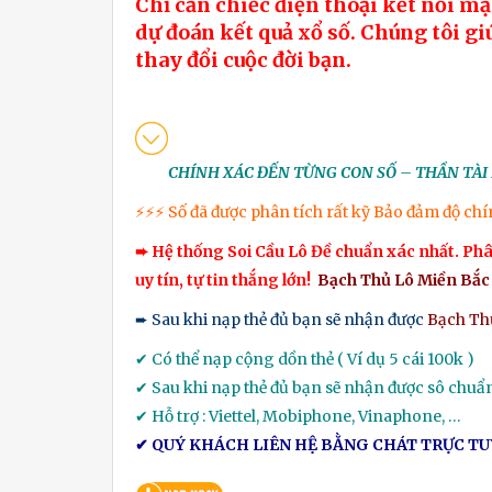
Chỉ cần chiếc điện thoại kết nối mạ
dự đoán kết quả xổ số. Chúng tôi gi
thay đổi cuộc đời bạn.
CHÍNH XÁC ĐẾN TỪNG CON SỐ – THẦN TÀI H
⚡️⚡️⚡️ Số đã được phân tích rất kỹ Bảo đảm độ ch
➨ Hệ thống Soi Cầu Lô Đề chuẩn xác nhất. Phân
uy tín, tự tin thắng lớn!
Bạch Thủ Lô Miền Bắc
➨ Sau khi nạp thẻ đủ bạn sẽ nhận được
Bạch Th
✔ Có thể nạp cộng dồn thẻ ( Ví dụ 5 cái 100k )
✔ Sau khi nạp thẻ đủ bạn sẽ nhận được sô chu
✔ Hỗ trợ : Viettel, Mobiphone, Vinaphone, …
✔ QUÝ KHÁCH LIÊN HỆ BẰNG CHÁT TRỰC TUY