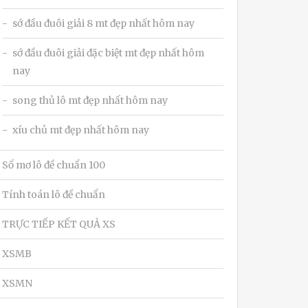
sớ đầu đuôi giải 8 mt đẹp nhất hôm nay
sớ đầu đuôi giải đặc biệt mt đẹp nhất hôm
nay
song thủ lô mt đẹp nhất hôm nay
xíu chủ mt đẹp nhất hôm nay
Sổ mơ lô đề chuẩn 100
Tính toán lô đề chuẩn
TRỰC TIẾP KẾT QUẢ XS
XSMB
XSMN