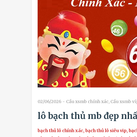
02/06/2026
-
Cầu xsmb chính xác
,
Cầu xsmb ví
lô bạch thủ mb đẹp nh
bạch thủ lô chính xác, bạch thủ lô siêu vip, b