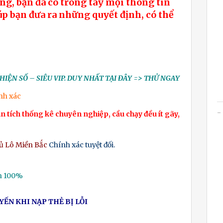
ng, bạn đã có trong tay mọi thông tin
úp bạn đưa ra những quyết định, có thể
IỆN SỐ – SIÊU VIP. DUY NHẤT TẠI ĐÂY => THỬ NGAY
ính xác
 tích thống kê chuyên nghiệp, cầu chạy đều ít gãy,
ủ Lô Miền Bắc
Chính xác tuyệt đối.
ẩn 100%
ẾN KHI NẠP THẺ BỊ LỖI