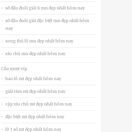
sớ đầu đuôi giải 8 mn đẹp nhất hôm nay
sớ đầu đuôi giải đặc biệt mn đẹp nhất hôm
nay
song thủ lô mn đẹp nhất hôm nay
xíu chủ mn đẹp nhất hôm nay
Cầu xsmt víp
bao lô mt đẹp nhất hôm nay
giải tám mt đẹp nhất hôm nay
cặp xíu chủ mt đẹp nhất hôm nay
đặc biệt mt đẹp nhất hôm nay
lô 3 số mt đẹp nhất hôm nay