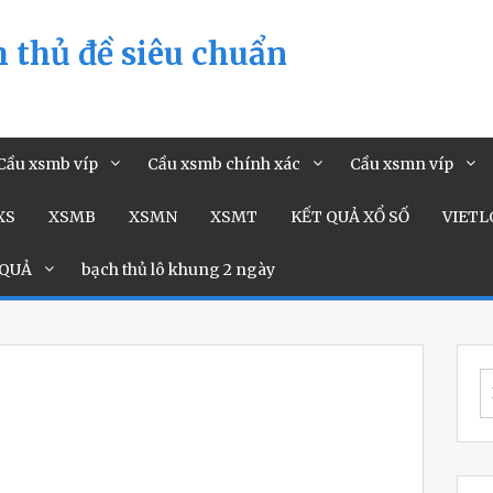
h thủ đề siêu chuẩn
Cầu xsmb víp
Cầu xsmb chính xác
Cầu xsmn víp
XS
XSMB
XSMN
XSMT
KẾT QUẢ XỔ SỐ
VIET
 QUẢ
bạch thủ lô khung 2 ngày