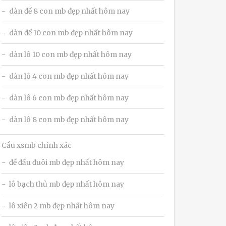
dàn đề 8 con mb đẹp nhất hôm nay
dàn đề 10 con mb đẹp nhất hôm nay
dàn lô 10 con mb đẹp nhất hôm nay
dàn lô 4 con mb đẹp nhất hôm nay
dàn lô 6 con mb đẹp nhất hôm nay
dàn lô 8 con mb đẹp nhất hôm nay
Cầu xsmb chính xác
đề đầu đuôi mb đẹp nhất hôm nay
lô bạch thủ mb đẹp nhất hôm nay
lô xiên 2 mb đẹp nhất hôm nay