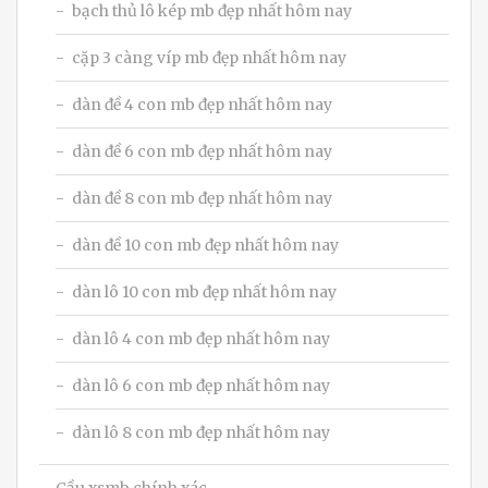
bạch thủ lô kép mb đẹp nhất hôm nay
cặp 3 càng víp mb đẹp nhất hôm nay
dàn đề 4 con mb đẹp nhất hôm nay
dàn đề 6 con mb đẹp nhất hôm nay
dàn đề 8 con mb đẹp nhất hôm nay
dàn đề 10 con mb đẹp nhất hôm nay
dàn lô 10 con mb đẹp nhất hôm nay
dàn lô 4 con mb đẹp nhất hôm nay
dàn lô 6 con mb đẹp nhất hôm nay
dàn lô 8 con mb đẹp nhất hôm nay
Cầu xsmb chính xác