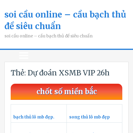
soi cầu online – cầu bạch thủ
đề siêu chuẩn
soi cầu online – cầu bạch thủ đề siêu chuẩn
Thẻ:
Dự đoán XSMB VIP 26h
chốt số miền bắc
bạch thủ lô mb đẹp.
song thủ lô mb đẹp