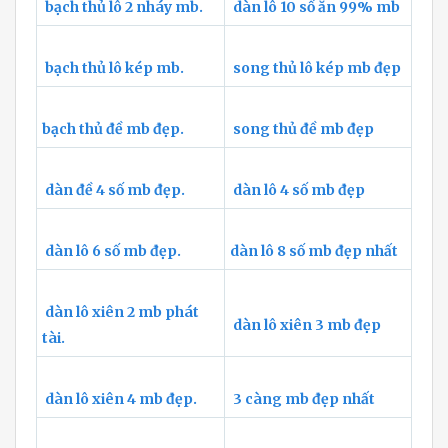
bạch thủ lô 2 nháy mb.
dàn lô 10 số ăn 99% mb
bạch thủ lô kép mb.
song thủ lô kép mb đẹp
bạch thủ đề mb đẹp.
song thủ đề mb đẹp
dàn đề 4 số mb đẹp.
dàn lô 4 số mb đẹp
dàn lô 6 số mb đẹp.
dàn lô 8 số mb đẹp nhất
dàn lô xiên 2 mb phát
dàn lô xiên 3 mb đẹp
tài.
dàn lô xiên 4 mb đẹp.
3 càng mb đẹp nhất