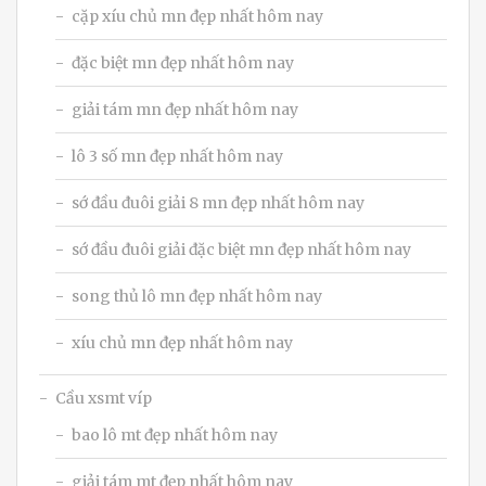
cặp xíu chủ mn đẹp nhất hôm nay
đặc biệt mn đẹp nhất hôm nay
giải tám mn đẹp nhất hôm nay
lô 3 số mn đẹp nhất hôm nay
sớ đầu đuôi giải 8 mn đẹp nhất hôm nay
sớ đầu đuôi giải đặc biệt mn đẹp nhất hôm nay
song thủ lô mn đẹp nhất hôm nay
xíu chủ mn đẹp nhất hôm nay
Cầu xsmt víp
bao lô mt đẹp nhất hôm nay
giải tám mt đẹp nhất hôm nay