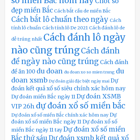
số miền Bắc hôm nay
Chốt số
đẹp miền Bắc
Cách bắt cầu de miền Bắc
Cách bắt lô chuẩn theo ngày
Cách
tính lô chuẩn
Cách tính lô De 2021
Cách đánh lô de
Cách đánh lô ngày
dễ trúng nhất
nào cũng trúng
Cách đánh
đề ngày nào cũng trúng
Cách đánh
du doan
du
đề ăn 100
du doan xo so mien trung
doan xsmb
Dự
Dự đoán giải đặc biệt ngày mai
đoán kết quả xổ số siêu chính xác hôm nay
Dự đoán XSMB
Dự đoán miền Bắc ngày 11
dự đoán xổ số miền bắc
VIP 26h
Dự
Dự đoán xổ số miền Bắc chính xác hôm nay
đoán xổ số miền Bắc ngày 11
Dự đoán xổ số
Dự đoán xổ số miền
miền Bắc ngày 11 tay
Bắc thứ sáu Dự đoán xsmb kết quả xổ