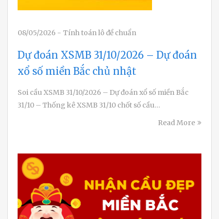
08/05/2026
-
Tính toán lô đề chuẩn
Dự đoán XSMB 31/10/2026 – Dự đoán
xổ số miền Bắc chủ nhật
Soi cầu XSMB 31/10/2026 – Dự đoán xổ số miền Bắc
31/10 – Thống kê XSMB 31/10 chốt số cầu…
Read More