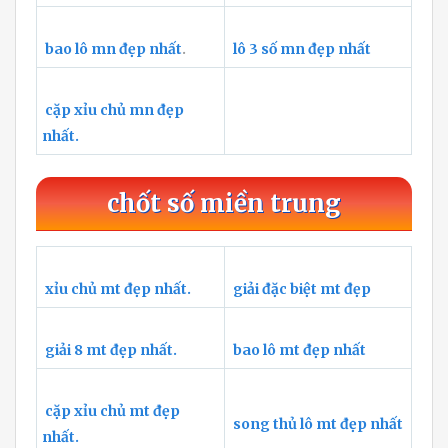
bao lô mn đẹp nhất
.
lô 3 số mn đẹp nhất
cặp xỉu chủ mn đẹp
nhất.
chốt số miền trung
xỉu chủ mt đẹp nhất.
giải đặc biệt mt đẹp
giải 8 mt đẹp nhất.
bao lô mt đẹp nhất
cặp xỉu chủ mt đẹp
song thủ lô mt đẹp nhất
nhất.