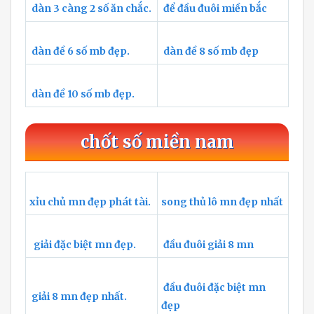
dàn 3 càng 2 số ăn chắc.
để đầu đuôi miền bắc
dàn đề 6 số mb đẹp.
dàn đề 8 số mb đẹp
dàn đề 10 số mb đẹp.
chốt số miền nam
xỉu chủ mn đẹp phát tài.
song thủ lô mn đẹp nhất
giải đặc biệt mn đẹp.
đầu đuôi giải 8 mn
đầu đuôi đặc biệt mn
giải 8 mn đẹp nhất.
đẹp