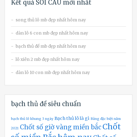
Kết quả SOI CẦU mới nhất
song thủ lô mb đẹp nhất hôm nay
dàn lô 6 con mb đẹp nhất hôm nay
bạch thủ đề mb đẹp nhất hôm nay
lô xiên 2 mb đẹp nhất hôm nay
dàn lô 10 con mb đẹp nhất hôm nay
bạch thủ đề siêu chuẩn
Bạch thủ lô là gì
bạch thủ lô khung 3 ngày
Bảng đặc biệt năm
Chốt
Chốt số giờ vàng miền bắc
2021