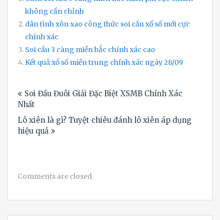
không cần chỉnh
dân tình xôn xao công thức soi cầu xổ số mới cực
chính xác
Soi cầu 3 càng miền bắc chính xác cao
Kết quả xổ số miền trung chính xác ngày 28/09
Điều
Soi Đầu Đuôi Giải Đặc Biệt XSMB Chính Xác
hướng
Nhất
bài
Lô xiên là gì? Tuyệt chiêu đánh lô xiên áp dụng
viết
hiệu quả
Comments are closed.