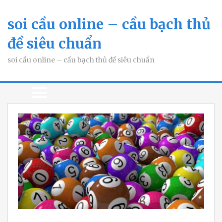
soi cầu online – cầu bạch thủ
đề siêu chuẩn
soi cầu online – cầu bạch thủ đề siêu chuẩn