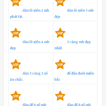
dàn lô xiên 2 mb
dàn lô xiên 3 mb
phát tài.
đẹp
dàn lô xiên 4 mb
3 càng mb đẹp
đẹp.
nhất
dàn 3 càng 2 số
để đầu đuôi miền
ăn chắc.
bắc
dàn đề 6 số mb
dàn đề 8 số mb