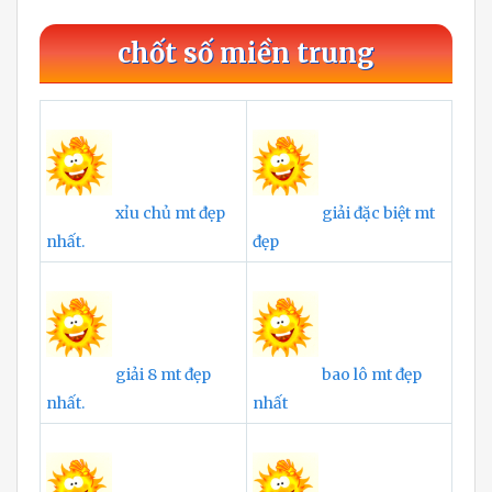
chốt số miền trung
xỉu chủ mt đẹp
giải đặc biệt mt
nhất.
đẹp
giải 8 mt đẹp
bao lô mt đẹp
nhất.
nhất