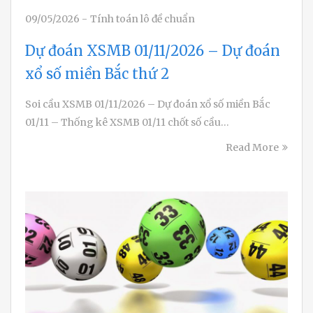
09/05/2026
-
Tính toán lô đề chuẩn
Dự đoán XSMB 01/11/2026 – Dự đoán
xổ số miền Bắc thứ 2
Soi cầu XSMB 01/11/2026 – Dự đoán xổ số miền Bắc
01/11 – Thống kê XSMB 01/11 chốt số cầu…
Read More