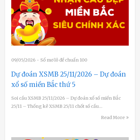
09/05/2026
-
Sổ mơ lô đề chuẩn 100
Dự đoán XSMB 25/11/2026 – Dự đoán
xổ số miền Bắc thứ 5
Soi cầu XSMB 25/11/2026 – Dự đoán xổ số miền Bắc
25/11 – Thống kê XSMB 25/11 chốt số cầu…
Read More