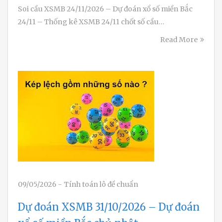
Soi cầu XSMB 24/11/2026 – Dự đoán xổ số miền Bắc
24/11 – Thống kê XSMB 24/11 chốt số cầu…
Read More
09/05/2026
-
Tính toán lô đề chuẩn
Dự đoán XSMB 31/10/2026 – Dự đoán