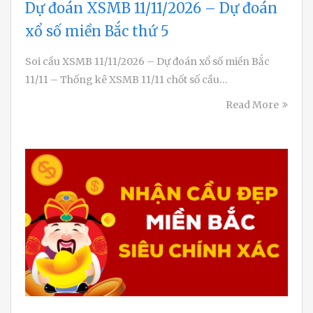
Dự đoán XSMB 11/11/2026 – Dự đoán
xổ số miền Bắc thứ 5
Soi cầu XSMB 11/11/2026 – Dự đoán xổ số miền Bắc
11/11 – Thống kê XSMB 11/11 chốt số cầu…
Read More