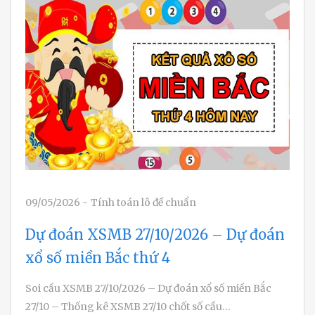
09/05/2026
-
Tính toán lô đề chuẩn
Dự đoán XSMB 27/10/2026 – Dự đoán
xổ số miền Bắc thứ 4
Soi cầu XSMB 27/10/2026 – Dự đoán xổ số miền Bắc
27/10 – Thống kê XSMB 27/10 chốt số cầu…