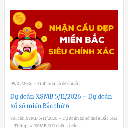
09/05/2026
-
Tính toán lô đề chuẩn
Dự đoán XSMB 5/11/2026 – Dự đoán
xổ số miền Bắc thứ 6
Soi cầu XSMB 5/11/2026 – Dự đoán xổ số miền Bắc 5/11
– Thống kê XSMB 5/11 chốt số cầu…