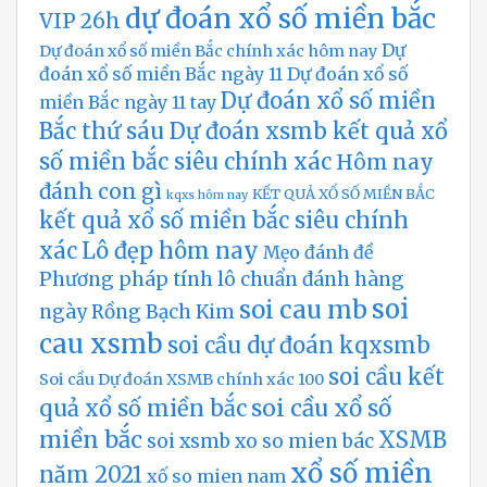
dự đoán xổ số miền bắc
VIP 26h
Dự
Dự đoán xổ số miền Bắc chính xác hôm nay
đoán xổ số miền Bắc ngày 11
Dự đoán xổ số
Dự đoán xổ số miền
miền Bắc ngày 11 tay
Bắc thứ sáu Dự đoán xsmb kết quả xổ
số miền bắc siêu chính xác
Hôm nay
đánh con gì
KẾT QUẢ XỔ SỐ MIỀN BẮC
kqxs hôm nay
kết quả xổ số miền bắc siêu chính
xác
Lô đẹp hôm nay
Mẹo đánh đề
Phương pháp tính lô chuẩn đánh hàng
soi
soi cau mb
ngày
Rồng Bạch Kim
cau xsmb
soi cầu dự đoán kqxsmb
soi cầu kết
Soi cầu Dự đoán XSMB chính xác 100
soi cầu xổ số
quả xổ số miền bắc
miền bắc
XSMB
soi xsmb
xo so mien bác
xổ số miền
năm 2021
xố so mien nam