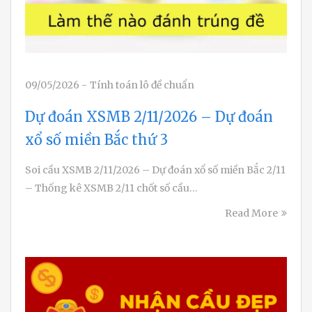
09/05/2026
-
Tính toán lô đề chuẩn
Dự đoán XSMB 2/11/2026 – Dự đoán
xổ số miền Bắc thứ 3
Soi cầu XSMB 2/11/2026 – Dự đoán xổ số miền Bắc 2/11
– Thống kê XSMB 2/11 chốt số cầu…
Read More