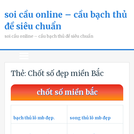
soi cầu online – cầu bạch thủ
đề siêu chuẩn
soi cầu online – cầu bạch thủ đề siêu chuẩn
Thẻ:
Chốt số đẹp miền Bắc
chốt số miền bắc
bạch thủ lô mb đẹp.
song thủ lô mb đẹp