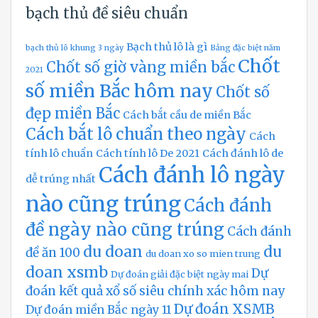
bạch thủ đề siêu chuẩn
Bạch thủ lô là gì
bạch thủ lô khung 3 ngày
Bảng đặc biệt năm
Chốt
Chốt số giờ vàng miền bắc
2021
số miền Bắc hôm nay
Chốt số
đẹp miền Bắc
Cách bắt cầu de miền Bắc
Cách bắt lô chuẩn theo ngày
Cách
tính lô chuẩn
Cách tính lô De 2021
Cách đánh lô de
Cách đánh lô ngày
dễ trúng nhất
nào cũng trúng
Cách đánh
đề ngày nào cũng trúng
Cách đánh
du doan
du
đề ăn 100
du doan xo so mien trung
doan xsmb
Dự
Dự đoán giải đặc biệt ngày mai
đoán kết quả xổ số siêu chính xác hôm nay
Dự đoán XSMB
Dự đoán miền Bắc ngày 11