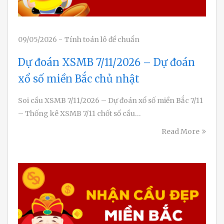
09/05/2026
-
Tính toán lô đề chuẩn
Dự đoán XSMB 7/11/2026 – Dự đoán
xổ số miền Bắc chủ nhật
Soi cầu XSMB 7/11/2026 – Dự đoán xổ số miền Bắc 7/11
– Thống kê XSMB 7/11 chốt số cầu…
Read More