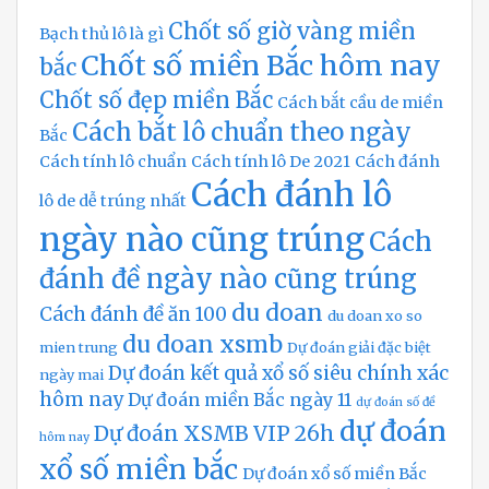
Chốt số giờ vàng miền
Bạch thủ lô là gì
Chốt số miền Bắc hôm nay
bắc
Chốt số đẹp miền Bắc
Cách bắt cầu de miền
Cách bắt lô chuẩn theo ngày
Bắc
Cách tính lô chuẩn
Cách tính lô De 2021
Cách đánh
Cách đánh lô
lô de dễ trúng nhất
ngày nào cũng trúng
Cách
đánh đề ngày nào cũng trúng
du doan
Cách đánh đề ăn 100
du doan xo so
du doan xsmb
mien trung
Dự đoán giải đặc biệt
Dự đoán kết quả xổ số siêu chính xác
ngày mai
hôm nay
Dự đoán miền Bắc ngày 11
dự đoán số đề
dự đoán
Dự đoán XSMB VIP 26h
hôm nay
xổ số miền bắc
Dự đoán xổ số miền Bắc