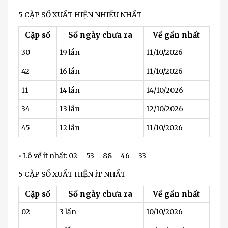
5 CẶP SỐ XUẤT HIỆN NHIỀU NHẤT
Cặp số
Số ngày chưa ra
Về gần nhất
30
19 lần
11/10/2026
42
16 lần
11/10/2026
11
14 lần
14/10/2026
34
13 lần
12/10/2026
45
12 lần
11/10/2026
• Lô về ít nhất:
02 – 53 – 88 – 46 – 33
5 CẶP SỐ XUẤT HIỆN ÍT NHẤT
Cặp số
Số ngày chưa ra
Về gần nhất
02
3 lần
10/10/2026