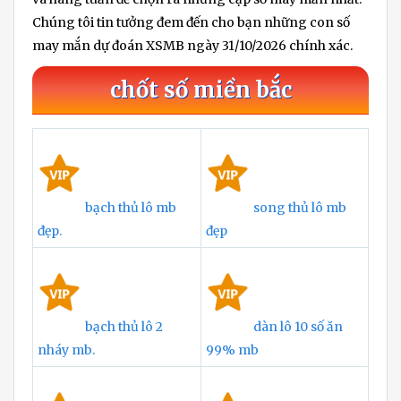
Chúng tôi tin tưởng đem đến cho bạn những con số
may mắn dự đoán XSMB ngày 31/10/2026 chính xác.
chốt số miền bắc
bạch thủ lô mb
song thủ lô mb
đẹp.
đẹp
bạch thủ lô 2
dàn lô 10 số ăn
nháy mb.
99% mb