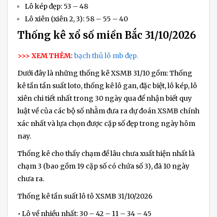
Lô kép đẹp: 53
– 48
Lô xiên (xiên 2, 3): 58
– 55 – 40
Thống kê xổ số miền Bắc 31/10/2026
>>> XEM THÊM:
bạch thủ lô mb đẹp.
Dưới đây là những thống kê XSMB 31/10 gồm: Thống
kê tần tần suất loto, thống kê lô gan, đặc biệt, lô kép, lô
xiên chi tiết nhất trong 30 ngày qua để nhận biết quy
luật về của các bộ số nhằm đưa ra dự đoán XSMB chính
xác nhất và lựa chọn được cặp số đẹp trong ngày hôm
nay.
Thống kê cho thấy chạm đề lâu chưa xuất hiện nhất là
chạm 3 (bao gồm 19 cặp số có chứa số 3), đã 10 ngày
chưa ra.
Thống kê tần suất lô tô XSMB 31/10/2026
• Lô về nhiều nhất:
30 – 42 – 11 – 34 – 45