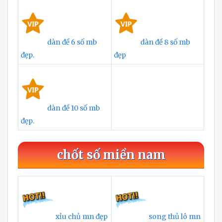
dàn đề 6 số mb
dàn đề 8 số mb
đẹp.
đẹp
dàn đề 10 số mb
đẹp.
chốt số miền nam
xỉu chủ mn đẹp
song thủ lô mn