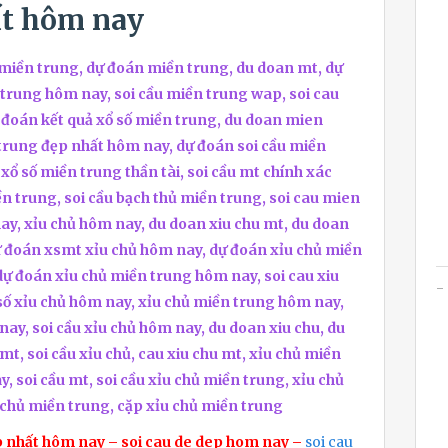
ất hôm nay
u miền trung, dự đoán miền trung, du doan mt, dự
trung hôm nay, soi cầu miền trung wap, soi cau
đoán kết quả xổ số miền trung, du doan mien
 trung đẹp nhất hôm nay, dự đoán soi cầu miền
xổ số miền trung thần tài, soi cầu mt chính xác
n trung, soi cầu bạch thủ miền trung, soi cau mien
ay, xỉu chủ hôm nay, du doan xiu chu mt, du doan
ự đoán xsmt xỉu chủ hôm nay, dự đoán xỉu chủ miền
ự đoán xỉu chủ miền trung hôm nay, soi cau xiu
 số xỉu chủ hôm nay, xỉu chủ miền trung hôm nay,
ay, soi cầu xỉu chủ hôm nay, du doan xiu chu, du
mt, soi cầu xỉu chủ, cau xiu chu mt, xỉu chủ miền
, soi cầu mt, soi cầu xỉu chủ miền trung, xỉu chủ
u chủ miền trung, cặp xỉu chủ miền trung
p nhất hôm nay – soi cau de dep hom nay –
soi cau