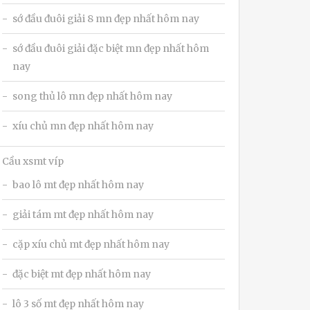
sớ đầu đuôi giải 8 mn đẹp nhất hôm nay
sớ đầu đuôi giải đặc biệt mn đẹp nhất hôm
nay
song thủ lô mn đẹp nhất hôm nay
xíu chủ mn đẹp nhất hôm nay
Cầu xsmt víp
bao lô mt đẹp nhất hôm nay
giải tám mt đẹp nhất hôm nay
cặp xíu chủ mt đẹp nhất hôm nay
đặc biệt mt đẹp nhất hôm nay
lô 3 số mt đẹp nhất hôm nay