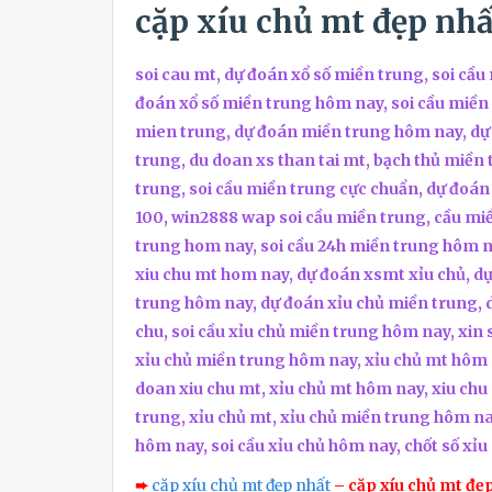
cặp xíu chủ mt đẹp nh
soi cau mt, dự đoán xổ số miền trung, soi cầ
đoán xổ số miền trung hôm nay, soi cầu miền 
mien trung, dự đoán miền trung hôm nay, dự 
trung, du doan xs than tai mt, bạch thủ miền
trung, soi cầu miền trung cực chuẩn, dự đoán 
100, win2888 wap soi cầu miền trung, cầu miề
trung hom nay, soi cầu 24h miền trung hôm n
xiu chu mt hom nay, dự đoán xsmt xỉu chủ, d
trung hôm nay, dự đoán xỉu chủ miền trung, d
chu, soi cầu xỉu chủ miền trung hôm nay, xin
xỉu chủ miền trung hôm nay, xỉu chủ mt hôm n
doan xiu chu mt, xỉu chủ mt hôm nay, xiu chu 
trung, xỉu chủ mt, xỉu chủ miền trung hôm nay
hôm nay, soi cầu xỉu chủ hôm nay, chốt số xỉ
➨
cặp xíu chủ mt đẹp nhất
– cặp xíu chủ mt đẹ