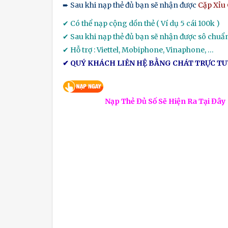
➨ Sau khi nạp thẻ đủ bạn sẽ nhận được
Cặp Xỉu
✔ Có thể nạp cộng dồn thẻ ( Ví dụ 5 cái 100k )
✔ Sau khi nạp thẻ đủ bạn sẽ nhận được sô chu
✔ Hỗ trợ : Viettel, Mobiphone, Vinaphone, …
✔ QUÝ KHÁCH LIÊN HỆ BẰNG CHÁT TRỰC TUY
Nạp Thẻ Đủ Số Sẽ Hiện Ra Tại Đây