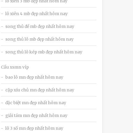
lô xiên 3 mb đẹp nhất hôm nay
lô xiên 4 mb đẹp nhất hôm nay
song thủ đề mb đẹp nhất hôm nay
song thủ lô mb đẹp nhất hôm nay
song thủ lô kép mb đẹp nhất hôm nay
Cầu xsmn víp
bao lô mn đẹp nhất hôm nay
cặp xíu chủ mn đẹp nhất hôm nay
đặc biệt mn đẹp nhất hôm nay
giải tám mn đẹp nhất hôm nay
lô 3 số mn đẹp nhất hôm nay