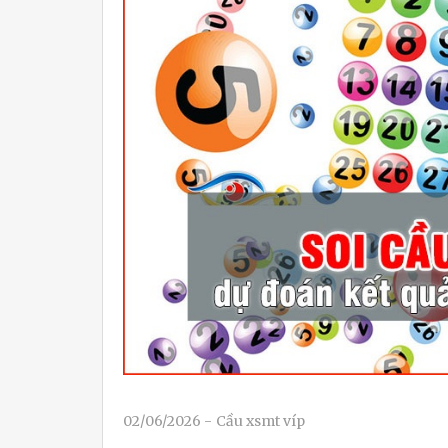
02/06/2026
-
Cầu xsmt víp