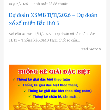
08/05/2026
-
Tính toán lô đề chuẩn
Dự đoán XSMB 11/11/2026 – Dự đoán
xổ số miền Bắc thứ 5
Soi cầu XSMB 11/11/2026 – Dự đoán xổ số miền Bắc
11/11 – Thống kê XSMB 11/11 chốt số cầu…
Read More