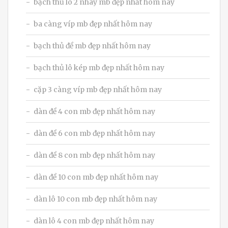
bạch thủ lô 2 nháy mb đẹp nhất hôm nay
ba càng víp mb đẹp nhất hôm nay
bạch thủ đề mb đẹp nhất hôm nay
bạch thủ lô kép mb đẹp nhất hôm nay
cặp 3 càng víp mb đẹp nhất hôm nay
dàn đề 4 con mb đẹp nhất hôm nay
dàn đề 6 con mb đẹp nhất hôm nay
dàn đề 8 con mb đẹp nhất hôm nay
dàn đề 10 con mb đẹp nhất hôm nay
dàn lô 10 con mb đẹp nhất hôm nay
dàn lô 4 con mb đẹp nhất hôm nay