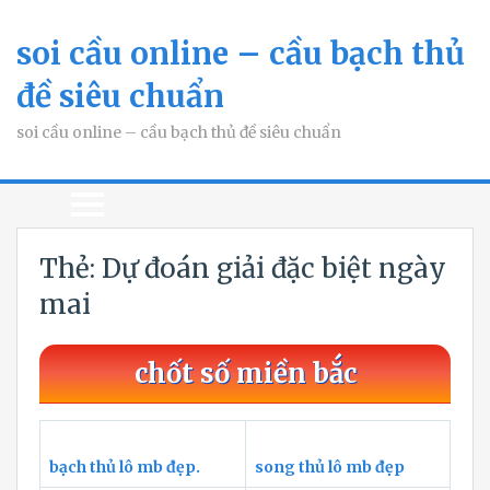
soi cầu online – cầu bạch thủ
đề siêu chuẩn
soi cầu online – cầu bạch thủ đề siêu chuẩn
Thẻ:
Dự đoán giải đặc biệt ngày
mai
chốt số miền bắc
bạch thủ lô mb đẹp.
song thủ lô mb đẹp