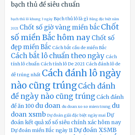
bạch thủ đề siêu chuẩn
Bạch thủ lô là gì
bạch thủ lô khung 3 ngày
Bảng đặc biệt năm
Chốt
Chốt số giờ vàng miền bắc
2021
số miền Bắc hôm nay
Chốt số
đẹp miền Bắc
Cách bắt cầu de miền Bắc
Cách bắt lô chuẩn theo ngày
Cách
tính lô chuẩn
Cách tính lô De 2021
Cách đánh lô de
Cách đánh lô ngày
dễ trúng nhất
nào cũng trúng
Cách đánh
đề ngày nào cũng trúng
Cách đánh
du doan
du
đề ăn 100
du doan xo so mien trung
doan xsmb
Dự
Dự đoán giải đặc biệt ngày mai
đoán kết quả xổ số siêu chính xác hôm nay
Dự đoán XSMB
Dự đoán miền Bắc ngày 11