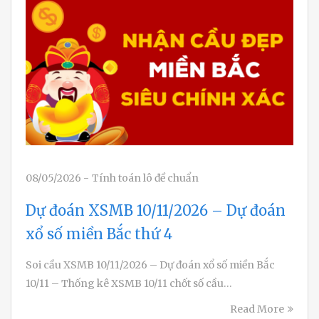
08/05/2026
-
Tính toán lô đề chuẩn
Dự đoán XSMB 10/11/2026 – Dự đoán
xổ số miền Bắc thứ 4
Soi cầu XSMB 10/11/2026 – Dự đoán xổ số miền Bắc
10/11 – Thống kê XSMB 10/11 chốt số cầu…
Read More