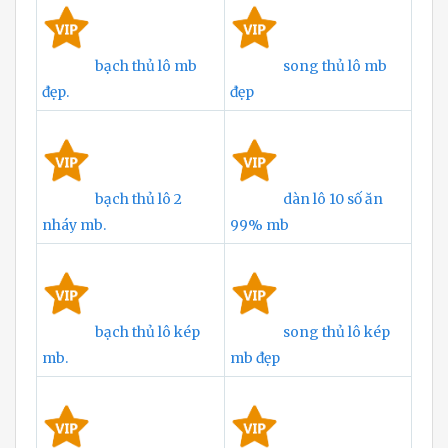
bạch thủ lô mb
song thủ lô mb
đẹp.
đẹp
bạch thủ lô 2
dàn lô 10 số ăn
nháy mb.
99% mb
bạch thủ lô kép
song thủ lô kép
mb.
mb đẹp