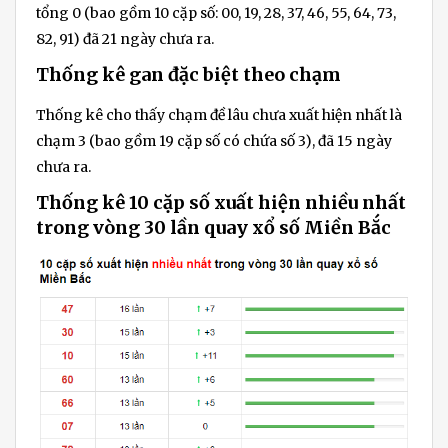
tổng 0 (bao gồm 10 cặp số: 00, 19, 28, 37, 46, 55, 64, 73,
82, 91) đã 21 ngày chưa ra.
Thống kê gan đặc biệt theo chạm
Thống kê cho thấy chạm đề lâu chưa xuất hiện nhất là
chạm 3 (bao gồm 19 cặp số có chứa số 3), đã 15 ngày
chưa ra.
Thống kê 10 cặp số xuất hiện nhiều nhất
trong vòng 30 lần quay xổ số Miền Bắc