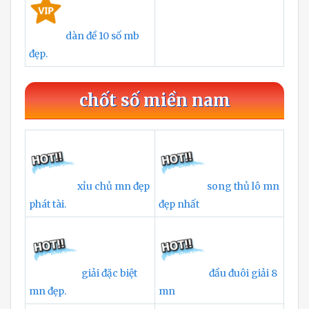
dàn đề 10 số mb
đẹp.
chốt số miền nam
xỉu chủ mn đẹp
song thủ lô mn
phát tài.
đẹp nhất
giải đặc biệt
đầu đuôi giải 8
mn đẹp.
mn