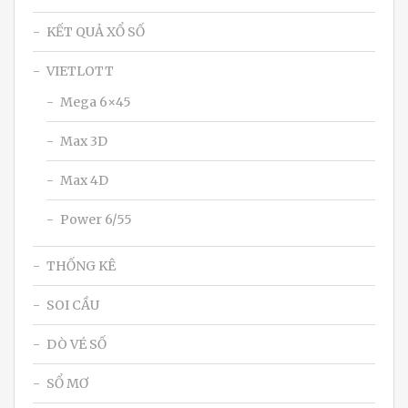
KẾT QUẢ XỔ SỐ
VIETLOTT
Mega 6×45
Max 3D
Max 4D
Power 6/55
THỐNG KÊ
SOI CẦU
DÒ VÉ SỐ
SỔ MƠ