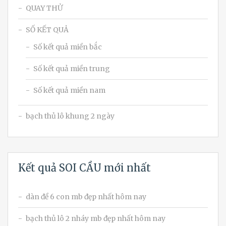
QUAY THỬ
SỐ KẾT QUẢ
Số kết quả miền bắc
Số kết quả miền trung
Số kết quả miền nam
bạch thủ lô khung 2 ngày
Kết quả SOI CẦU mới nhất
dàn đề 6 con mb đẹp nhất hôm nay
bạch thủ lô 2 nháy mb đẹp nhất hôm nay