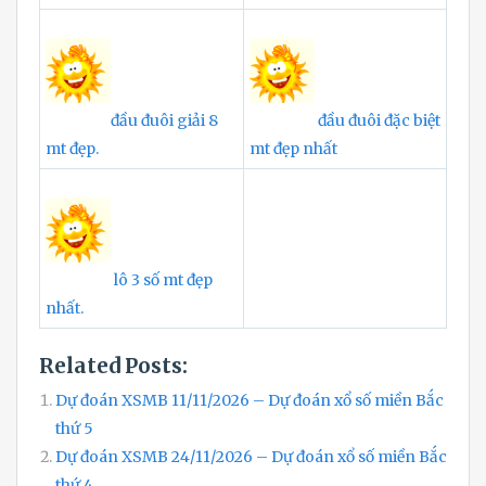
đầu đuôi giải 8
đầu đuôi đặc biệt
mt đẹp.
mt đẹp nhất
lô 3 số mt đẹp
nhất.
Related Posts:
Dự đoán XSMB 11/11/2026 – Dự đoán xổ số miền Bắc
thứ 5
Dự đoán XSMB 24/11/2026 – Dự đoán xổ số miền Bắc
thứ 4