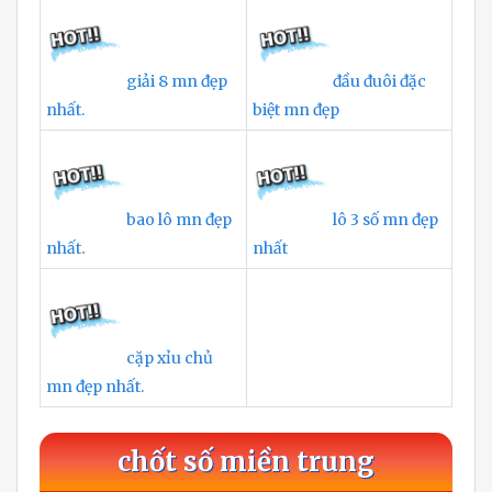
giải 8 mn đẹp
đầu đuôi đặc
nhất.
biệt mn đẹp
bao lô mn đẹp
lô 3 số mn đẹp
nhất
.
nhất
cặp xỉu chủ
mn đẹp nhất.
chốt số miền trung