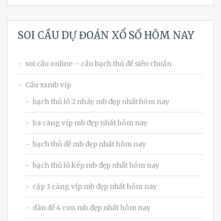
SOI CẦU DỰ ĐOÁN XỔ SỐ HÔM NAY
soi cầu online – cầu bạch thủ đề siêu chuẩn
Cầu xsmb víp
bạch thủ lô 2 nháy mb đẹp nhất hôm nay
ba càng víp mb đẹp nhất hôm nay
bạch thủ đề mb đẹp nhất hôm nay
bạch thủ lô kép mb đẹp nhất hôm nay
cặp 3 càng víp mb đẹp nhất hôm nay
dàn đề 4 con mb đẹp nhất hôm nay