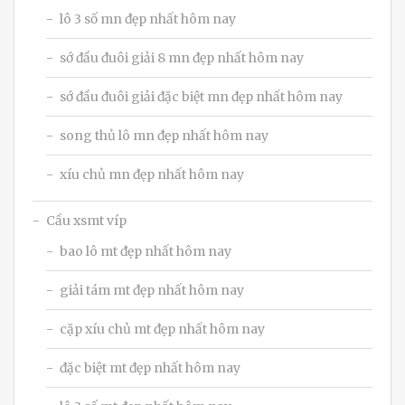
lô 3 số mn đẹp nhất hôm nay
sớ đầu đuôi giải 8 mn đẹp nhất hôm nay
sớ đầu đuôi giải đặc biệt mn đẹp nhất hôm nay
song thủ lô mn đẹp nhất hôm nay
xíu chủ mn đẹp nhất hôm nay
Cầu xsmt víp
bao lô mt đẹp nhất hôm nay
giải tám mt đẹp nhất hôm nay
cặp xíu chủ mt đẹp nhất hôm nay
đặc biệt mt đẹp nhất hôm nay