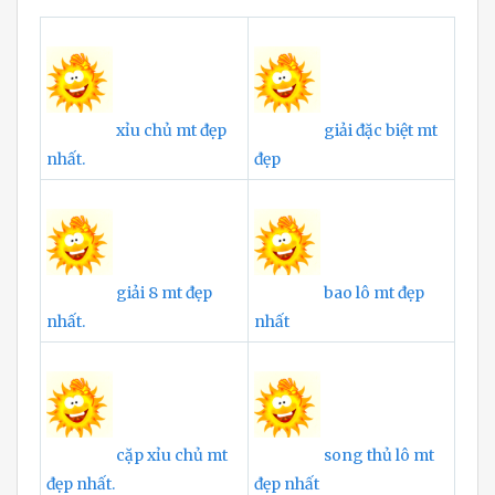
xỉu chủ mt đẹp
giải đặc biệt mt
nhất.
đẹp
giải 8 mt đẹp
bao lô mt đẹp
nhất.
nhất
cặp xỉu chủ mt
song thủ lô mt
đẹp nhất.
đẹp nhất