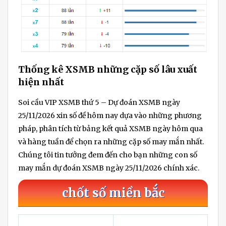
Thống kê XSMB những cặp số lâu xuất
hiện nhất
Soi cầu VIP XSMB thứ 5 – Dự đoán XSMB ngày
25/11/2026 xin số đề hôm nay dựa vào những phương
pháp, phân tích từ bảng kết quả XSMB ngày hôm qua
và hàng tuần để chọn ra những cặp số may mắn nhất.
Chúng tôi tin tưởng đem đến cho bạn những con số
may mắn dự đoán XSMB ngày 25/11/2026 chính xác.
chốt số miền bắc