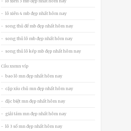
lô xiên 3 mb đẹp nhất hôm nay
lô xiên 4 mb đẹp nhất hôm nay
song thủ đề mb đẹp nhất hôm nay
song thủ lô mb đẹp nhất hôm nay
song thủ lô kép mb đẹp nhất hôm nay
Cầu xsmn víp
bao lô mn đẹp nhất hôm nay
cặp xíu chủ mn đẹp nhất hôm nay
đặc biệt mn đẹp nhất hôm nay
giải tám mn đẹp nhất hôm nay
lô 3 số mn đẹp nhất hôm nay