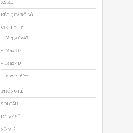
XSMT
KẾT QUẢ XỔ SỐ
VIETLOTT
Mega 6×45
Max 3D
Max 4D
Power 6/55
THỐNG KÊ
SOI CẦU
DÒ VÉ SỐ
SỔ MƠ