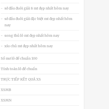
sớ đầu đuôi giải 8 mt đẹp nhất hôm nay
sớ đầu đuôi giải đặc biệt mt đẹp nhất hôm
nay
song thủ lô mt đẹp nhất hôm nay
xíu chủ mt đẹp nhất hôm nay
Sổ mơ lô đề chuẩn 100
Tính toán lô đề chuẩn
TRỰC TIẾP KẾT QUẢ XS
XSMB
XSMN