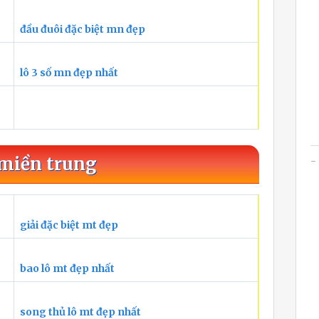
đầu đuôi đặc biệt mn đẹp
lô 3 số mn đẹp nhất
 miền trung
giải đặc biệt mt đẹp
bao lô mt đẹp nhất
song thủ lô mt đẹp nhất