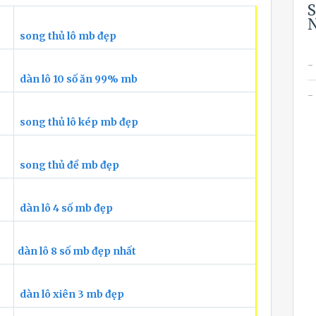
S
song thủ lô mb đẹp
dàn lô 10 số ăn 99% mb
song thủ lô kép mb đẹp
song thủ đề mb đẹp
dàn lô 4 số mb đẹp
dàn lô 8 số mb đẹp nhất
dàn lô xiên 3 mb đẹp