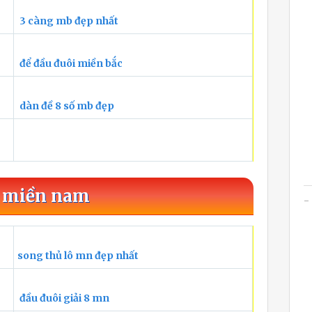
3 càng mb đẹp nhất
để đầu đuôi miền bắc
dàn đề 8 số mb đẹp
ố miền nam
song thủ lô mn đẹp nhất
đầu đuôi giải 8 mn