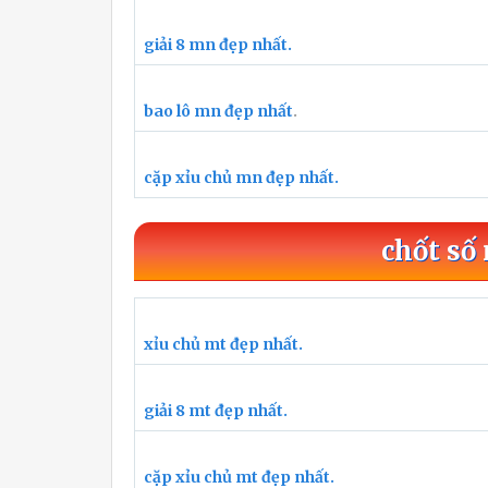
giải 8 mn đẹp nhất.
bao lô mn đẹp nhất
.
cặp xỉu chủ mn đẹp nhất.
chốt số
xỉu chủ mt đẹp nhất.
giải 8 mt đẹp nhất.
cặp xỉu chủ mt đẹp nhất.