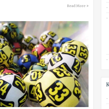
Read More
K