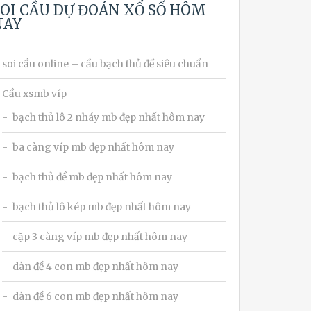
OI CẦU DỰ ĐOÁN XỔ SỐ HÔM
NAY
soi cầu online – cầu bạch thủ đề siêu chuẩn
Cầu xsmb víp
bạch thủ lô 2 nháy mb đẹp nhất hôm nay
ba càng víp mb đẹp nhất hôm nay
bạch thủ đề mb đẹp nhất hôm nay
bạch thủ lô kép mb đẹp nhất hôm nay
cặp 3 càng víp mb đẹp nhất hôm nay
dàn đề 4 con mb đẹp nhất hôm nay
dàn đề 6 con mb đẹp nhất hôm nay