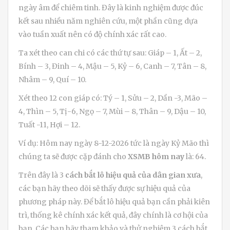
ngày âm để chiêm tinh. Đây là kinh nghiệm được đúc
kết sau nhiều năm nghiên cứu, một phần cũng dựa
vào tuần xuất nên có độ chính xác rất cao.
Ta xét theo can chi có các thứ tự sau: Giáp – 1, Ất – 2,
Bính – 3, Đinh – 4, Mậu – 5, Kỷ – 6, Canh – 7, Tân – 8,
Nhâm – 9, Quí – 10.
Xét theo 12 con giáp có: Tý – 1, Sửu – 2, Dần -3, Mão –
4, Thìn – 5, Tị-6, Ngọ – 7, Mùi – 8, Thân – 9, Dậu – 10,
Tuất -11, Hợi – 12.
Ví dụ: Hôm nay ngày 8-12-2026 tức là ngày Kỷ Mão thì
chúng ta sẽ được cặp đánh cho
XSMB hôm nay
là: 64.
Trên đây là 3
cách bắt lô hiệu quả của dân gian xưa
,
các bạn hãy theo dõi sẽ thấy được sự hiệu quả của
phương pháp này. Để bắt lô hiệu quả bạn cần phải kiên
trì, thống kê chính xác kết quả, đây chính là cơ hội của
bạn. Các bạn hãy tham khảo và thử nghiệm 3 cách bắt