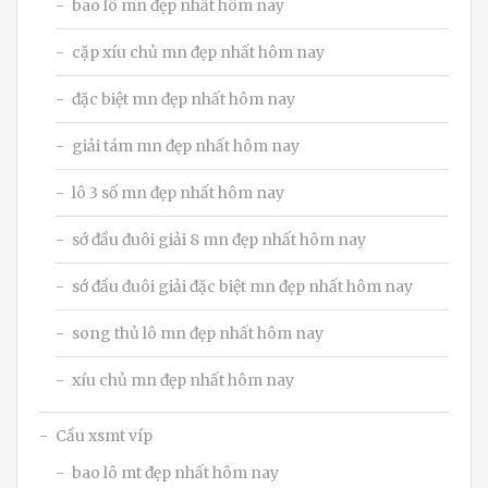
bao lô mn đẹp nhất hôm nay
cặp xíu chủ mn đẹp nhất hôm nay
đặc biệt mn đẹp nhất hôm nay
giải tám mn đẹp nhất hôm nay
lô 3 số mn đẹp nhất hôm nay
sớ đầu đuôi giải 8 mn đẹp nhất hôm nay
sớ đầu đuôi giải đặc biệt mn đẹp nhất hôm nay
song thủ lô mn đẹp nhất hôm nay
xíu chủ mn đẹp nhất hôm nay
Cầu xsmt víp
bao lô mt đẹp nhất hôm nay