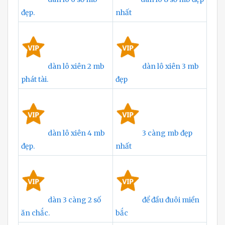
đẹp.
nhất
dàn lô xiên 2 mb
dàn lô xiên 3 mb
phát tài.
đẹp
dàn lô xiên 4 mb
3 càng mb đẹp
đẹp.
nhất
dàn 3 càng 2 số
để đầu đuôi miền
ăn chắc.
bắc