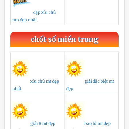
cặp xỉu chủ
mn đẹp nhất.
chốt số miền trung
xỉu chủ mt đẹp
giải đặc biệt mt
nhất.
đẹp
giải 8 mt đẹp
bao lô mt đẹp