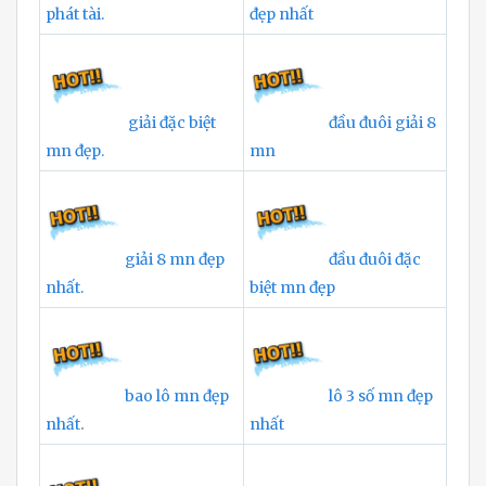
phát tài.
đẹp nhất
giải đặc biệt
đầu đuôi giải 8
mn đẹp.
mn
giải 8 mn đẹp
đầu đuôi đặc
nhất.
biệt mn đẹp
bao lô mn đẹp
lô 3 số mn đẹp
nhất
.
nhất