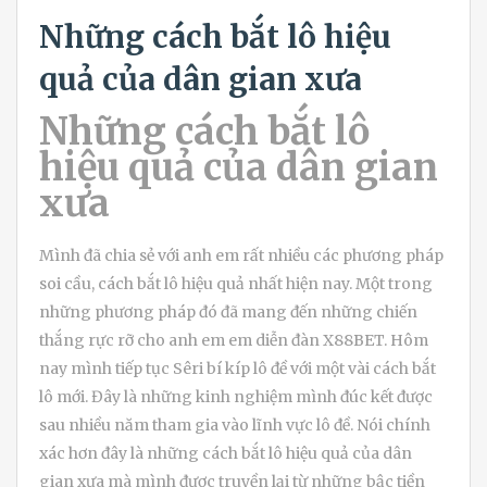
Những cách bắt lô hiệu
quả của dân gian xưa
Những cách bắt lô
hiệu quả của dân gian
xưa
Mình đã chia sẻ với anh em rất nhiều các phương pháp
soi cầu, cách bắt lô hiệu quả nhất hiện nay. Một trong
những phương pháp đó đã mang đến những chiến
thắng rực rỡ cho anh em em diễn đàn X88BET. Hôm
nay mình tiếp tục Sêri bí kíp lô đề với một vài cách bắt
lô mới. Đây là những kinh nghiệm mình đúc kết được
sau nhiều năm tham gia vào lĩnh vực lô đề. Nói chính
xác hơn đây là những cách bắt lô hiệu quả của dân
gian xưa mà mình được truyền lại từ những bậc tiền