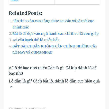
nhất.
Related Posts:
dân tình xôn xao công thức soi cầu xổ số mới cực
chính xác
Bắt lô đề dựa vào ngũ hành can chi theo 12 con giáp
soi cầu bạch thủ lô miền bắc
BẮT BÀI CHUẨN KHÔNG CẦN CHỈNH NHỮNG CẶP
LÔ HAY VỀ CÙNG NHAU
Điều
Lô đề bạc nhớ miền Bắc là gì- Bí kíp đánh lô đề
hướng
bạc nhớ
bài
Lô dàn là gì? Cách bắt lô, đánh lô dàn cực hiệu quả
viết
Comments are closed.