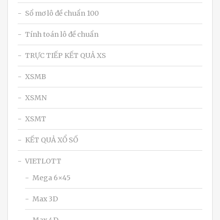
Sổ mơ lô đề chuẩn 100
Tính toán lô đề chuẩn
TRỰC TIẾP KẾT QUẢ XS
XSMB
XSMN
XSMT
KẾT QUẢ XỔ SỐ
VIETLOTT
Mega 6×45
Max 3D
Max 4D