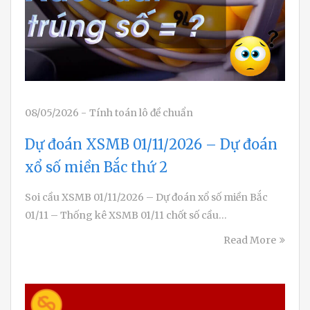
08/05/2026
-
Tính toán lô đề chuẩn
Dự đoán XSMB 01/11/2026 – Dự đoán
xổ số miền Bắc thứ 2
Soi cầu XSMB 01/11/2026 – Dự đoán xổ số miền Bắc
01/11 – Thống kê XSMB 01/11 chốt số cầu…
Read More