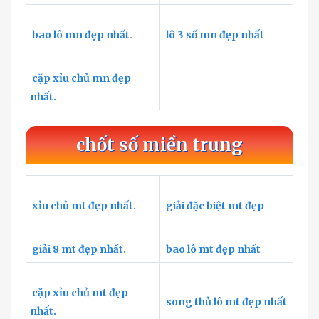
bao lô mn đẹp nhất
.
lô 3 số mn đẹp nhất
cặp xỉu chủ mn đẹp
nhất.
chốt số miền trung
xỉu chủ mt đẹp nhất.
giải đặc biệt mt đẹp
giải 8 mt đẹp nhất.
bao lô mt đẹp nhất
cặp xỉu chủ mt đẹp
song thủ lô mt đẹp nhất
nhất.