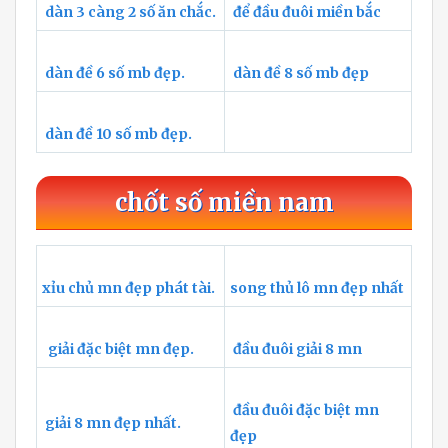
dàn 3 càng 2 số ăn chắc.
để đầu đuôi miền bắc
dàn đề 6 số mb đẹp.
dàn đề 8 số mb đẹp
dàn đề 10 số mb đẹp.
chốt số miền nam
xỉu chủ mn đẹp phát tài.
song thủ lô mn đẹp nhất
giải đặc biệt mn đẹp.
đầu đuôi giải 8 mn
đầu đuôi đặc biệt mn
giải 8 mn đẹp nhất.
đẹp