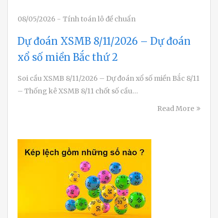
08/05/2026
-
Tính toán lô đề chuẩn
Dự đoán XSMB 8/11/2026 – Dự đoán
xổ số miền Bắc thứ 2
Soi cầu XSMB 8/11/2026 – Dự đoán xổ số miền Bắc 8/11
– Thống kê XSMB 8/11 chốt số cầu…
Read More