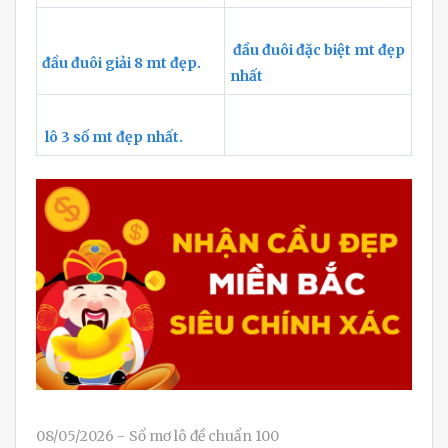
đầu đuôi đặc biệt mt đẹp
đầu đuôi giải 8 mt đẹp.
nhất
lô 3 số mt đẹp nhất.
08/05/2026
-
Sổ mơ lô đề chuẩn 100