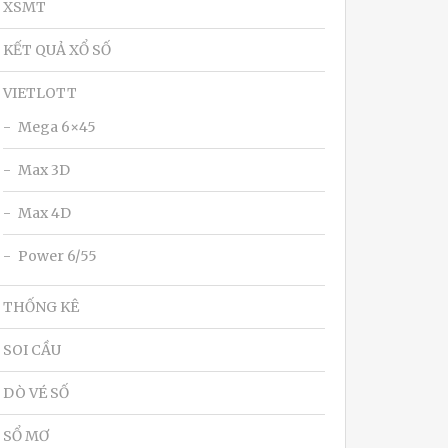
XSMT
KẾT QUẢ XỔ SỐ
VIETLOTT
Mega 6×45
Max 3D
Max 4D
Power 6/55
THỐNG KÊ
SOI CẦU
DÒ VÉ SỐ
SỔ MƠ