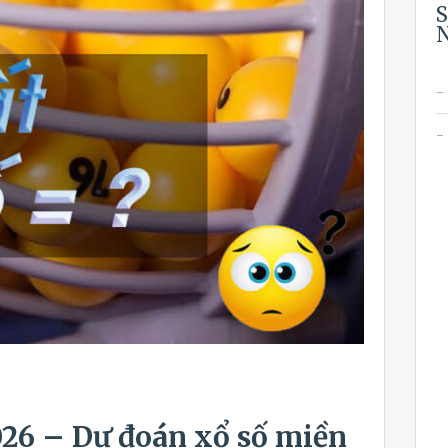
S
26 – Dự đoán xổ số miền