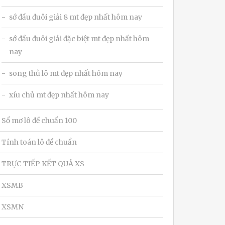
sớ đầu đuôi giải 8 mt đẹp nhất hôm nay
sớ đầu đuôi giải đặc biệt mt đẹp nhất hôm
nay
song thủ lô mt đẹp nhất hôm nay
xíu chủ mt đẹp nhất hôm nay
Sổ mơ lô đề chuẩn 100
Tính toán lô đề chuẩn
TRỰC TIẾP KẾT QUẢ XS
XSMB
XSMN