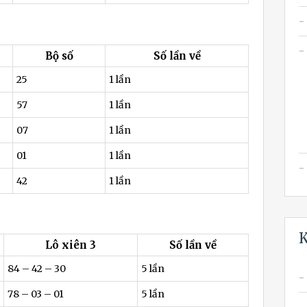
Bộ số
Số lần về
25
1 lần
57
1 lần
07
1 lần
01
1 lần
42
1 lần
K
Lô xiên 3
Số lần về
84 – 42 – 30
5 lần
78 – 03 – 01
5 lần