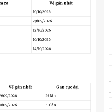
a ra
Về gần nhất
10/10/2026
29/09/2026
12/10/2026
10/10/2026
14/10/2026
Về gần nhất
Gan cực đại
9/09/2026
25
lần
0/09/2026
30
lần