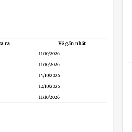
a ra
Về gần nhất
11/10/2026
11/10/2026
14/10/2026
12/10/2026
11/10/2026