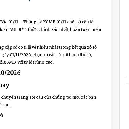
Bắc 01/11 – Thống kê XSMB 01/11 chốt số cầu lô
oán MB 01/11 thứ 2 chính xác nhất, hoàn toàn miễn
cặp số có tỉ lệ về nhiều nhất trong kết quả xổ số
y 01/11/2026, chọn ra các cặp lô bạch thủ lô,
ô đề XSMB với tỷ lệ trúng cao.
10/2026
nay
, chuyên trang soi cầu của chúng tôi mời các bạn
sau :
26