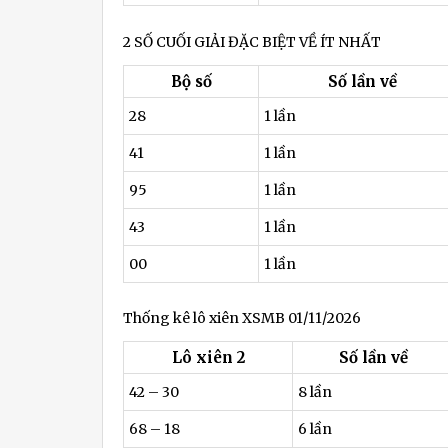
2 SỐ CUỐI GIẢI ĐẶC BIỆT VỀ ÍT NHẤT
Bộ số
Số lần về
28
1 lần
41
1 lần
95
1 lần
43
1 lần
00
1 lần
Thống kê lô xiên XSMB 01/11/2026
Lô xiên 2
Số lần về
42 – 30
8 lần
68 – 18
6 lần