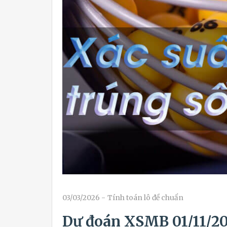
03/03/2026
-
Tính toán lô đề chuẩn
Dự đoán XSMB 01/11/20