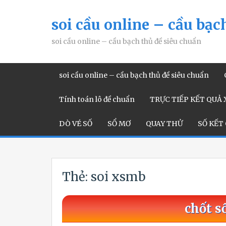
soi cầu online – cầu bạc
soi cầu online – cầu bạch thủ đề siêu chuẩn
soi cầu online – cầu bạch thủ đề siêu chuẩn
Tính toán lô đề chuẩn
TRỰC TIẾP KẾT QUẢ 
DÒ VÉ SỐ
SỔ MƠ
QUAY THỬ
SỐ KẾT
Thẻ:
soi xsmb
chốt s