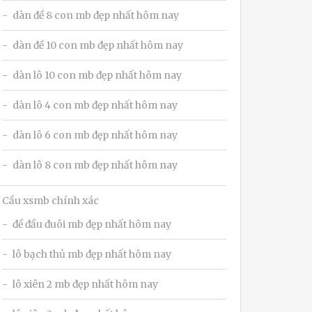
dàn đề 8 con mb đẹp nhất hôm nay
dàn đề 10 con mb đẹp nhất hôm nay
dàn lô 10 con mb đẹp nhất hôm nay
dàn lô 4 con mb đẹp nhất hôm nay
dàn lô 6 con mb đẹp nhất hôm nay
dàn lô 8 con mb đẹp nhất hôm nay
Cầu xsmb chính xác
đề đầu đuôi mb đẹp nhất hôm nay
lô bạch thủ mb đẹp nhất hôm nay
lô xiên 2 mb đẹp nhất hôm nay