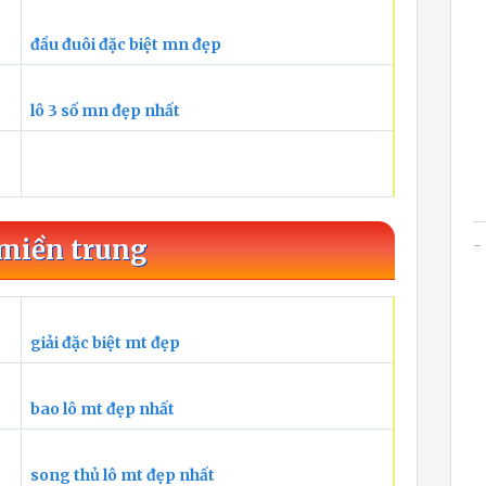
đầu đuôi đặc biệt mn đẹp
lô 3 số mn đẹp nhất
 miền trung
giải đặc biệt mt đẹp
bao lô mt đẹp nhất
song thủ lô mt đẹp nhất