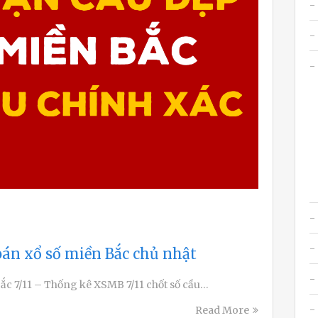
án xổ số miền Bắc chủ nhật
ắc 7/11 – Thống kê XSMB 7/11 chốt số cầu…
Read More