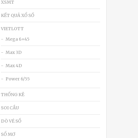
XSMT
KẾT QUẢ XỔ SỐ
VIETLOTT
Mega 6×45
Max 3D
Max 4D
Power 6/55
THỐNG KÊ
SOI CẦU
DÒ VÉ SỐ
SỔ MƠ