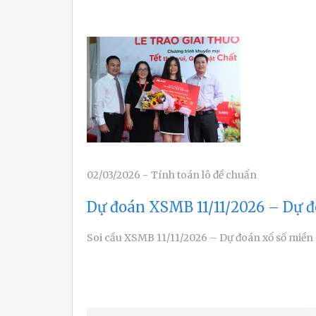
02/03/2026
-
Tính toán lô đề chuẩn
Dự đoán XSMB 11/11/2026 – Dự đ
Soi cầu XSMB 11/11/2026 – Dự đoán xổ số miền