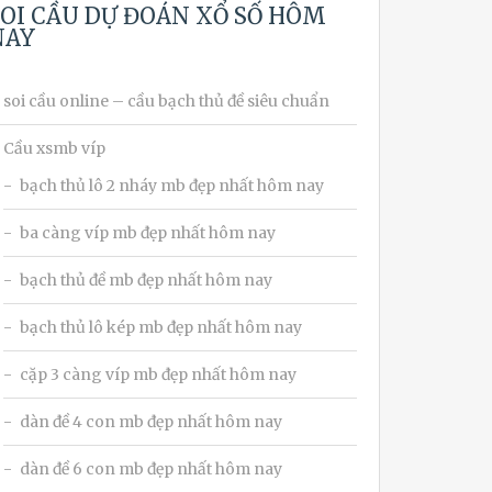
OI CẦU DỰ ĐOÁN XỔ SỐ HÔM
NAY
soi cầu online – cầu bạch thủ đề siêu chuẩn
Cầu xsmb víp
bạch thủ lô 2 nháy mb đẹp nhất hôm nay
ba càng víp mb đẹp nhất hôm nay
bạch thủ đề mb đẹp nhất hôm nay
bạch thủ lô kép mb đẹp nhất hôm nay
cặp 3 càng víp mb đẹp nhất hôm nay
dàn đề 4 con mb đẹp nhất hôm nay
dàn đề 6 con mb đẹp nhất hôm nay