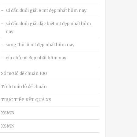
sớ đầu đuôi giải 8 mt đẹp nhất hôm nay
sớ đầu đuôi giải đặc biệt mt đẹp nhất hôm
nay
song thủ lô mt đẹp nhất hôm nay
xíu chủ mt đẹp nhất hôm nay
Sổ mơ lô đề chuẩn 100
Tính toán lô đề chuẩn
TRỰC TIẾP KẾT QUẢ XS
XSMB
XSMN