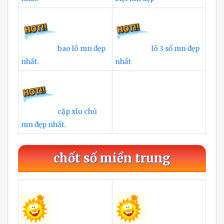
bao lô mn đẹp
lô 3 số mn đẹp
nhất
.
nhất
cặp xỉu chủ
mn đẹp nhất.
chốt số miền trung