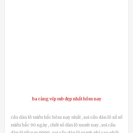
ba càng víp mb đẹp nhất hôm nay
cầu dàn lô miền bắc hôm nay nhất , soi cầu dàn lô xổ số
miền bắc 90 ngày , chốt số dàn lô xsmb nay , soi cầu
dàn lô tối nay 9999 , soi cầu dàn lô xsmb phí cao nhất ,