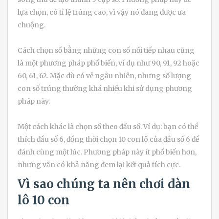
lựa chọn, có tỉ lệ trúng cao, vì vậy nó đang được ưa
chuộng.
Cách chọn số bằng những con số nối tiếp nhau cũng
là một phương pháp phổ biến, ví dụ như 90, 91, 92 hoặc
60, 61, 62. Mặc dù có vẻ ngẫu nhiên, nhưng số lượng
con số trúng thường khá nhiều khi sử dụng phương
pháp này.
Một cách khác là chọn số theo đầu số. Ví dụ: bạn có thể
thích đầu số 6, đồng thời chọn 10 con lô của đầu số 6 để
đánh cùng một lúc. Phương pháp này ít phổ biến hơn,
nhưng vẫn có khả năng đem lại kết quả tích cực.
Vì sao chúng ta nên chơi dàn
lô 10 con