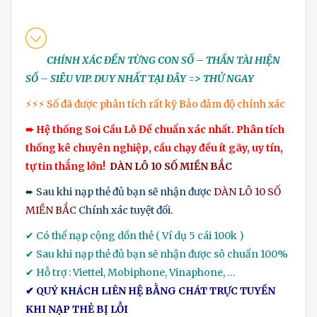
CHÍNH XÁC ĐẾN TỪNG CON SỐ – THẦN TÀI HIỆN
SỐ – SIÊU VIP. DUY NHẤT TẠI ĐÂY => THỬ NGAY
⚡️⚡️⚡️ Số đã được phân tích rất kỹ Bảo đảm độ chính xác
➨ Hệ thống Soi Cầu Lô Đề chuẩn xác nhất. Phân tích
thống kê chuyên nghiệp, cầu chạy đều ít gãy, uy tín,
tự tin thắng lớn!
DÀN LÔ 10 SỐ MIỀN BẮC
➨ Sau khi nạp thẻ đủ bạn sẽ nhận được
DÀN LÔ 10 SỐ
MIỀN BẮC
Chính xác tuyệt đối.
✔ Có thể nạp cộng dồn thẻ ( Ví dụ 5 cái 100k )
✔ Sau khi nạp thẻ đủ bạn sẽ nhận được sô chuẩn 100%
✔ Hỗ trợ : Viettel, Mobiphone, Vinaphone, …
✔ QUÝ KHÁCH LIÊN HỆ BẰNG CHÁT TRỰC TUYẾN
KHI NẠP THẺ BỊ LỖI