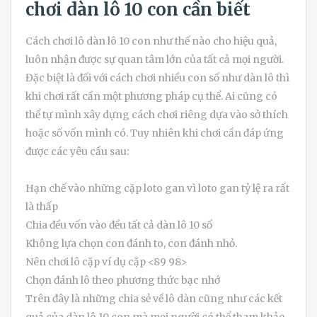
chơi dàn lô 10 con cần biết
Cách chơi lô dàn lô 10 con như thế nào cho hiệu quả,
luôn nhận được sự quan tâm lớn của tất cả mọi người.
Đặc biệt là đối với cách chơi nhiều con số như dàn lô thì
khi chơi rất cần một phương pháp cụ thể. Ai cũng có
thể tự mình xây dựng cách chơi riêng dựa vào sở thích
hoặc số vốn mình có. Tuy nhiên khi chơi cần đáp ứng
được các yêu cầu sau:
Hạn chế vào những cặp loto gan vì loto gan tỷ lệ ra rất
là thấp
Chia đều vốn vào đều tất cả dàn lô 10 số
Không lựa chọn con đánh to, con đánh nhỏ.
Nên chơi lô cặp ví dụ cặp <89 98>
Chọn đánh lô theo phương thức bạc nhớ
Trên đây là những chia sẻ về lô dàn cũng như các kết
quả của dàn lô 10 con mà mọi người có thể tham khảo.