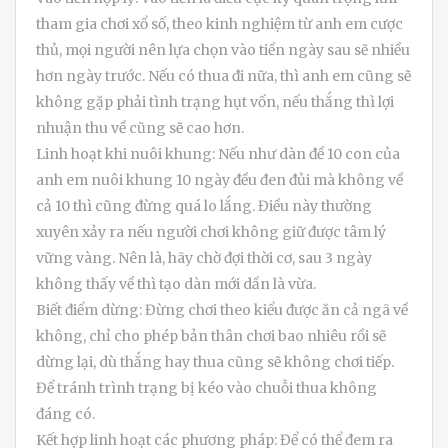
tham gia chơi xổ số, theo kinh nghiệm từ anh em cược
thủ, mọi người nên lựa chọn vào tiền ngày sau sẽ nhiều
hơn ngày trước. Nếu có thua đi nữa, thì anh em cũng sẽ
không gặp phải tình trạng hụt vốn, nếu thắng thì lợi
nhuận thu về cũng sẽ cao hơn.
Linh hoạt khi nuôi khung: Nếu như dàn đề 10 con của
anh em nuôi khung 10 ngày đều đen đủi mà không về
cả 10 thì cũng đừng quá lo lắng. Điều này thường
xuyên xảy ra nếu người chơi không giữ được tâm lý
vững vàng. Nên là, hãy chờ đợi thời cơ, sau 3 ngày
không thấy về thì tạo dàn mới dần là vừa.
Biết điểm dừng: Đừng chơi theo kiểu được ăn cả ngã về
không, chỉ cho phép bản thân chơi bao nhiêu rồi sẽ
dừng lại, dù thắng hay thua cũng sẽ không chơi tiếp.
Để tránh trình trạng bị kéo vào chuỗi thua không
đáng có.
Kết hợp linh hoạt các phương pháp: Để có thể đem ra