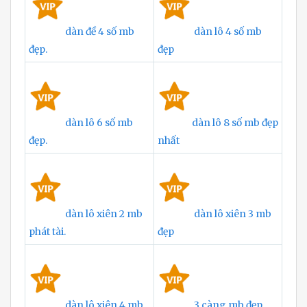
dàn đề 4 số mb
dàn lô 4 số mb
đẹp.
đẹp
dàn lô 6 số mb
dàn lô 8 số mb đẹp
đẹp.
nhất
dàn lô xiên 2 mb
dàn lô xiên 3 mb
phát tài.
đẹp
dàn lô xiên 4 mb
3 càng mb đẹp