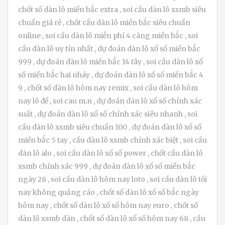
chốt số dàn lô miền bắc extra , soi cầu dàn lô xsmb siêu
chuẩn giá rẻ , chốt cầu dàn lô miền bắc siêu chuẩn
online , soi cầu dàn lô miễn phí 4 càng miền bắc , soi
cầu dàn lô uy tín nhất , dự đoán dàn lô xổ số miền bắc
999 , dự đoán dàn lô miền bắc 14 tây , soi cầu dàn lô xổ
số miền bắc hai nháy , dự đoán dàn lô xổ số miền bắc 4
9 , chốt số dàn lô hôm nay remix , soi cầu dàn lô hôm
nay lô đề , soi cau m.n , dự đoán dàn lô xổ số chính xác
suất , dự đoán dàn lô xổ số chính xác siêu nhanh , soi
cầu dàn lô xsmb siêu chuẩn 100 , dự đoán dàn lô xổ số
miền bắc 5 tay , cầu dàn lô xsmb chính xác biệt , soi cầu
dàn lô alo , soi cầu dàn lô xổ số power , chốt cầu dàn lô
xsmb chính xác 999 , dự đoán dàn lô xổ số miền bắc
ngày 28 , soi cầu dàn lô hôm nay loto , soi cầu dàn lô tối
nay không quảng cáo , chốt số dàn lô xổ số bắc ngày
hôm nay , chốt số dàn lô xổ số hôm nay euro , chốt số
dàn lô xsmb dàn , chốt số dàn lô xổ số hôm nay 68 , cầu