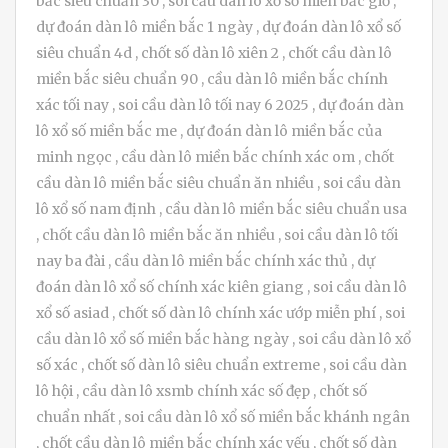
bắc siêu chuẩn 30 , soi cầu dàn lô xổ số miền bắc giờ ,
dự đoán dàn lô miền bắc 1 ngày , dự đoán dàn lô xổ số
siêu chuẩn 4d , chốt số dàn lô xiên 2 , chốt cầu dàn lô
miền bắc siêu chuẩn 90 , cầu dàn lô miền bắc chính
xác tối nay , soi cầu dàn lô tối nay 6 2025 , dự đoán dàn
lô xổ số miền bắc me , dự đoán dàn lô miền bắc của
minh ngọc , cầu dàn lô miền bắc chính xác om , chốt
cầu dàn lô miền bắc siêu chuẩn ăn nhiều , soi cầu dàn
lô xổ số nam định , cầu dàn lô miền bắc siêu chuẩn usa
, chốt cầu dàn lô miền bắc ăn nhiều , soi cầu dàn lô tối
nay ba đài , cầu dàn lô miền bắc chính xác thủ , dự
đoán dàn lô xổ số chính xác kiên giang , soi cầu dàn lô
xổ số asiad , chốt số dàn lô chính xác ướp miễn phí , soi
cầu dàn lô xổ số miền bắc hàng ngày , soi cầu dàn lô xổ
số xác , chốt số dàn lô siêu chuẩn extreme , soi cầu dàn
lô hội , cầu dàn lô xsmb chính xác số đẹp , chốt số
chuẩn nhất , soi cầu dàn lô xổ số miền bắc khánh ngân
, chốt cầu dàn lô miền bắc chính xác yếu , chốt số dàn