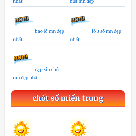
nhất.
biệt mn đẹp
bao lô mn đẹp
lô 3 số mn đẹp
nhất
.
nhất
cặp xỉu chủ
mn đẹp nhất.
chốt số miền trung