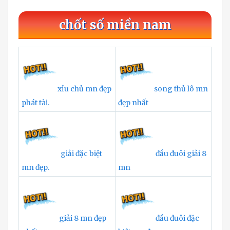
chốt số miền nam
xỉu chủ mn đẹp
song thủ lô mn
phát tài.
đẹp nhất
giải đặc biệt
đầu đuôi giải 8
mn đẹp.
mn
giải 8 mn đẹp
đầu đuôi đặc