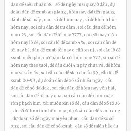
dàn đề siêu chuẩn 86 , số đề ngày mai quay ở đâu , dự
đoán dàn đề xsmb an giang , hôm nay đài tiền giang
đánh đề số mấy , mua số đề hôm nay , số đề khánh hòa
hôm nay , soi cầu dàn đề ưu đàm , soi cầu dàn đề hôm
nay u23 , soi cầu dàn đề tối nay 7777 , con số may mắn
hôm nay lô đề , soi cầu lô đề xsmb 4/6/ , soi cầu dàn đề
tối nay bỉ , dàn đề xsmb tối nay o clifton nj , soi cầu lô đề
xsmb miễn phí , dự đoán dàn đề hôm nay 777 , xin số đề
hôm nay theo tuoi , đề đầu đuôi 4 ngày chưa về , đề hôm
nay về số mấy , soi cầu dàn đề siêu chuẩn 99 , cầu lô đề
xsmb 00-99 , dự đoán dàn đề xổ số nhiều ngày , cầu
dàn đề xổ số daklak , soi cầu dàn đề hôm nay yên bái ,
soi cầu dàn đề tối nay qua , soi cầu dàn đề chính xác
rông bạch kim , tôi muốn xin số đề , cầu dàn đề xổ số 36
, xin số đề kon tum hôm nay , dự đoán dàn đề xsmb ong
, dự đoán số đề ngày mai yêu nhau , cầu dàn đề xổ số
ong , soi cầu dàn đề xổ số xsmb , cầu số đề miền bắc âu