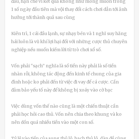
đầu, hạn chế vì kết quả không như mong muốn trong
1 số ngày đầu tiên mà vội thay đổi cách chơi dẫn tới ảnh
hưởng tới thành quả sau cùng
Kiên trì, 1 cái đầu lạnh, sự nhạy bén và 1 nghĩ suy hăng
hái luôn là vũ khí lợi hại đối với những cược thủ chuyên
nghiệp nếu muốn kiếm lời từ trò chơi xổ số.
Vốn phải “sạch” nghĩa là số tiền này phải là số tiền
nhàn rỗi, không tác động đến kinh tế chung của gia
đình hoặc ko phải đến từ việc đi vay để cá cược. Cần
đảm bảo yếu tố này để không bị xoáy vào cờ bạc
Việc dùng vốn thế nào cũng là một chiến thuật cần
phải học hỏi cao thủ. Vốn nên chia theo khung và ko
nên dồn quá nhiều tiền vào một con số.
Tỷ lệ vào tiền của song thủ lô, bạch thủ lô, dàn đề cũng