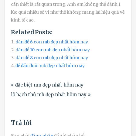
cần thiết là rất quan trọng. Anh em không thể đánh 1
lúc quá nhiều số vì như thế không mang lại hiệu quả về
kinh tế cao.
Related Posts:
dàn đề 6 con mb đẹp nhất hôm nay
dàn đề 10 con mb đẹp nhất hôm nay
dàn đề 8 con mb đẹp nhất hôm nay
đề đầu đuôi mb đẹp nhất hôm nay
Điều
đặc biệt mn đẹp nhất hôm nay
hướng
lô bạch thủ mb đẹp nhất hôm nay
bài
viết
Trả lời
Bạn phải
đăng nhập
để gửi phản hồi.