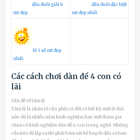
đầu đuôi giải 8
đầu đuôi đặc biệt
mt đẹp.
mt đẹp nhất
lô 3 số mt đẹp
nhất.
Các cách chơi dàn đề 4 con có
lãi
Vấn đề về tâm lý
Tâm lý là nhân tố cần phải có đối có bất kỳ một lô thủ
nào dù là nhiều năm kinh nghiệm hay mới tham gia
chưa có kinh nghiệm dàn đề 4 con trong nghề. Những
cầu kèo đã lập ra thì phải bám sát kế hoạch đầu cơ ban