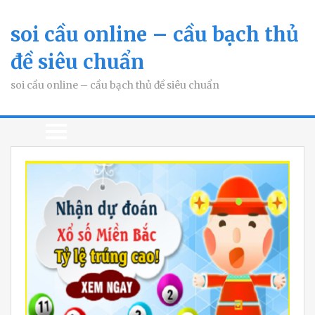
soi cầu online – cầu bạch thủ
đề siêu chuẩn
soi cầu online – cầu bạch thủ đề siêu chuẩn