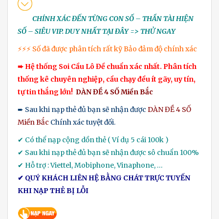
CHÍNH XÁC ĐẾN TỪNG CON SỐ – THẦN TÀI HIỆN
SỐ – SIÊU VIP. DUY NHẤT TẠI ĐÂY => THỬ NGAY
⚡️⚡️⚡️ Số đã được phân tích rất kỹ Bảo đảm độ chính xác
➨ Hệ thống Soi Cầu Lô Đề chuẩn xác nhất. Phân tích
thống kê chuyên nghiệp, cầu chạy đều ít gãy, uy tín,
tự tin thắng lớn!
DÀN ĐỀ 4 SỐ Miền Bắc
➨ Sau khi nạp thẻ đủ bạn sẽ nhận được
DÀN ĐỀ 4 SỐ
Miền Bắc
Chính xác tuyệt đối.
✔ Có thể nạp cộng dồn thẻ ( Ví dụ 5 cái 100k )
✔ Sau khi nạp thẻ đủ bạn sẽ nhận được sô chuẩn 100%
✔ Hỗ trợ : Viettel, Mobiphone, Vinaphone, …
✔ QUÝ KHÁCH LIÊN HỆ BẰNG CHÁT TRỰC TUYẾN
KHI NẠP THẺ BỊ LỖI