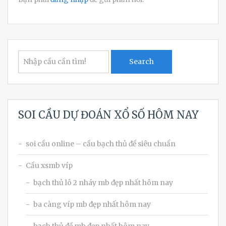
Search
SOI CẦU DỰ ĐOÁN XỔ SỐ HÔM NAY
soi cầu online – cầu bạch thủ đề siêu chuẩn
Cầu xsmb víp
bạch thủ lô 2 nháy mb đẹp nhất hôm nay
ba càng víp mb đẹp nhất hôm nay
bạch thủ đề mb đẹp nhất hôm nay