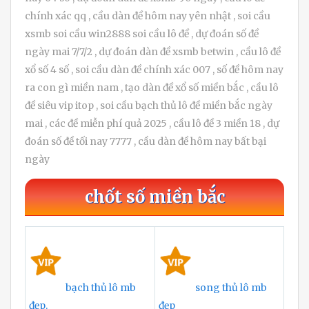
chính xác qq , cầu dàn đề hôm nay yên nhật , soi cầu
xsmb soi cầu win2888 soi cầu lô đề , dự đoán số đề
ngày mai 7/7/2 , dự đoán dàn đề xsmb betwin , cầu lô đề
xổ số 4 số , soi cầu dàn đề chính xác 007 , số đề hôm nay
ra con gì miền nam , tạo dàn đề xổ số miền bắc , cầu lô
đề siêu vip itop , soi cầu bạch thủ lô đề miền bắc ngày
mai , các đề miễn phí quả 2025 , cầu lô đề 3 miền 18 , dự
đoán số đề tối nay 7777 , cầu dàn đề hôm nay bất bại
ngày
chốt số miền bắc
bạch thủ lô mb
song thủ lô mb
đẹp.
đẹp