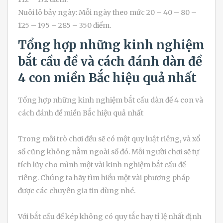
Nuôi lô bảy ngày: Mỗi ngày theo mức 20 – 40 – 80 –
125 – 195 – 285 – 350 điểm.
Tổng hợp những kinh nghiệm
bắt cầu đề và cách đánh dàn đề
4 con miền Bắc hiệu quả nhất
Tổng hợp những kinh nghiệm bắt cầu dàn đề 4 con và
cách đánh đề miền Bắc hiệu quả nhất
Trong mỗi trò chơi đều sẽ có một quy luật riêng, và xổ
số cũng không nằm ngoài số đó. Mỗi người chơi sẽ tự
tích lũy cho mình một vài kinh nghiệm bắt cầu đề
riêng. Chúng ta hãy tìm hiểu một vài phương pháp
được các chuyên gia tin dùng nhé.
Với bắt cầu đề kép không có quy tắc hay tỉ lệ nhất định