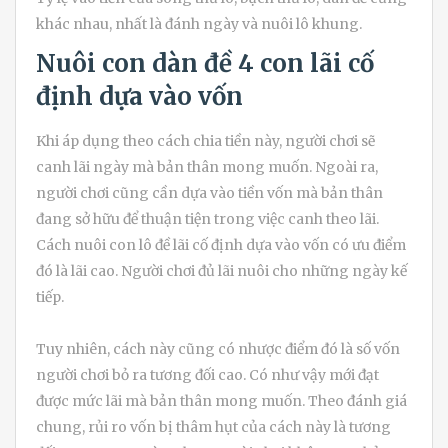
khác nhau, nhất là đánh ngày và nuôi lô khung.
Nuôi con dàn đề 4 con lãi cố
định dựa vào vốn
Khi áp dụng theo cách chia tiền này, người chơi sẽ
canh lãi ngày mà bản thân mong muốn. Ngoài ra,
người chơi cũng cần dựa vào tiền vốn mà bản thân
đang sở hữu để thuận tiện trong việc canh theo lãi.
Cách nuôi con lô đề lãi cố định dựa vào vốn có ưu điểm
đó là lãi cao. Người chơi đủ lãi nuôi cho những ngày kế
tiếp.
Tuy nhiên, cách này cũng có nhược điểm đó là số vốn
người chơi bỏ ra tương đối cao. Có như vậy mới đạt
được mức lãi mà bản thân mong muốn. Theo đánh giá
chung, rủi ro vốn bị thâm hụt của cách này là tương