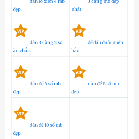
dàn lô xiên 4 mb
3 càng mb đẹp
đẹp.
nhất
dàn 3 càng 2 số
để đầu đuôi miền
ăn chắc.
bắc
dàn đề 6 số mb
dàn đề 8 số mb
đẹp.
đẹp
dàn đề 10 số mb
đẹp.