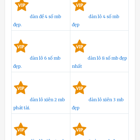
dàn đề 4 số mb
dàn lô 4 số mb
đẹp.
đẹp
dàn lô 6 số mb
dàn lô 8 số mb đẹp
đẹp.
nhất
dàn lô xiên 2 mb
dàn lô xiên 3 mb
phát tài.
đẹp