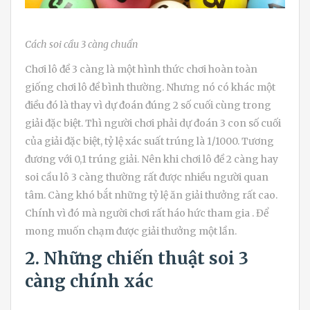
Cách soi cầu 3 càng chuẩn
Chơi lô đề 3 càng là một hình thức chơi hoàn toàn
giống chơi lô đề bình thường. Nhưng nó có khác một
điều đó là thay vì dự đoán đúng 2 số cuối cùng trong
giải đặc biệt. Thì người chơi phải dự đoán 3 con số cuối
của giải đặc biệt, tỷ lệ xác suất trúng là 1/1000. Tương
đương với 0,1 trúng giải. Nên khi chơi lô đề 2 càng hay
soi cầu lô 3 càng thường rất được nhiều người quan
tâm. Càng khó bắt những tỷ lệ ăn giải thưởng rất cao.
Chính vì đó mà người chơi rất háo hức tham gia . Để
mong muốn chạm được giải thưởng một lần.
2. Những chiến thuật soi 3
càng chính xác