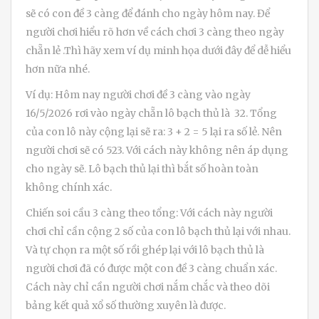
sẽ có con đề 3 càng để đánh cho ngày hôm nay. Để
người chơi hiểu rõ hơn về cách chơi 3 càng theo ngày
chẵn lẻ .Thì hãy xem ví dụ minh họa dưới đây để dễ hiểu
hơn nữa nhé.
Ví dụ: Hôm nay người chơi đề 3 càng vào ngày
16/5/2026 rơi vào ngày chẵn lô bạch thủ là 32. Tổng
của con lô này cộng lại sẽ ra: 3 + 2 = 5 lại ra số lẻ. Nên
người chơi sẽ có 523. Với cách này không nên áp dụng
cho ngày sẽ. Lô bạch thủ lại thì bắt số hoàn toàn
không chính xác.
Chiến soi cầu 3 càng theo tổng: Với cách này người
chơi chỉ cần cộng 2 số của con lô bạch thủ lại với nhau.
Và tự chọn ra một số rồi ghép lại với lô bạch thủ là
người chơi đã có được một con đề 3 càng chuẩn xác.
Cách này chỉ cần người chơi nắm chắc và theo dõi
bảng kết quả xổ số thường xuyên là được.