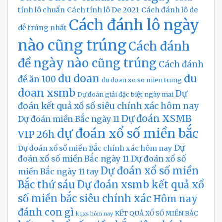
tính lô chuẩn
Cách tính lô De 2021
Cách đánh lô de
Cách đánh lô ngày
dễ trúng nhất
nào cũng trúng
Cách đánh
đề ngày nào cũng trúng
Cách đánh
du doan
du
đề ăn 100
du doan xo so mien trung
doan xsmb
Dự
Dự đoán giải đặc biệt ngày mai
đoán kết quả xổ số siêu chính xác hôm nay
Dự đoán XSMB
Dự đoán miền Bắc ngày 11
dự đoán xổ số miền bắc
VIP 26h
Dự
Dự đoán xổ số miền Bắc chính xác hôm nay
đoán xổ số miền Bắc ngày 11
Dự đoán xổ số
Dự đoán xổ số miền
miền Bắc ngày 11 tay
Bắc thứ sáu Dự đoán xsmb kết quả xổ
số miền bắc siêu chính xác
Hôm nay
đánh con gì
KẾT QUẢ XỔ SỐ MIỀN BẮC
kqxs hôm nay