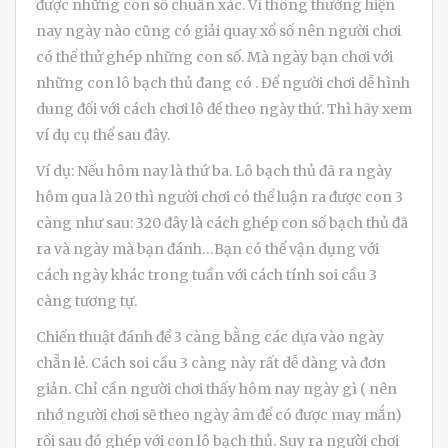
được những con số chuẩn xác. Vì thông thường hiện
nay ngày nào cũng có giải quay xổ số nên người chơi
có thể thử ghép những con số. Mà ngày bạn chơi với
những con lô bạch thủ đang có . Để người chơi dễ hình
dung đối với cách chơi lô đề theo ngày thứ. Thì hãy xem
ví dụ cụ thể sau đây.
Ví dụ: Nếu hôm nay là thứ ba. Lô bạch thủ đã ra ngày
hôm qua là 20 thì người chơi có thể luận ra được con 3
càng như sau: 320 đây là cách ghép con số bạch thủ đã
ra và ngày mà bạn đánh…Bạn có thể vận dụng với
cách ngày khác trong tuần với cách tính soi cầu 3
càng tương tự.
Chiến thuật đánh đề 3 càng bằng các dựa vào ngày
chẵn lẻ. Cách soi cầu 3 càng này rất dễ dàng và đơn
giản. Chỉ cần người chơi thấy hôm nay ngày gì ( nên
nhớ người chơi sẽ theo ngày âm để có được may mắn)
rồi sau đó ghép với con lô bạch thủ. Suy ra người chơi