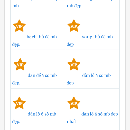
mb.
mb đẹp
bạch thủ đề mb
song thủ đề mb
đẹp.
đẹp
dàn đề 4 số mb
dàn lô 4 số mb
đẹp.
đẹp
dàn lô 6 số mb
dàn lô 8 số mb đẹp
đẹp.
nhất