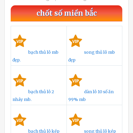
chốt số miền bắc
bạch thủ lô mb
song thủ lô mb
đẹp.
đẹp
bạch thủ lô 2
dàn lô 10 số ăn
nháy mb.
99% mb
bạch thủ lô kép
song thủ lô kép