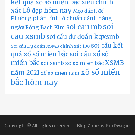
kết quả xổ số miền bắc siêu chính
xác
Lô đẹp hôm nay
Mẹo đánh đề
Phương pháp tính lô chuẩn đánh hàng
soi
soi cau mb
ngày
Rồng Bạch Kim
cau xsmb
soi cầu dự đoán kqxsmb
soi cầu kết
Soi cầu Dự đoán XSMB chính xác 100
soi cầu xổ số
quả xổ số miền bắc
miền bắc
XSMB
soi xsmb
xo so mien bác
xổ số miền
năm 2021
xố so mien nam
bắc hôm nay
Copyright © All rights reserved.
Blog Zone by
ProDesigns