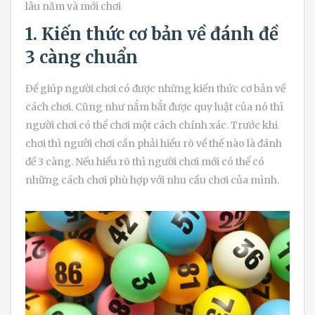
lâu năm và mới chơi
1. Kiến thức cơ bản về đánh đề
3 càng chuẩn
Để giúp người chơi có được những kiến thức cơ bản về
cách chơi. Cũng như nắm bắt được quy luật của nó thì
người chơi có thể chơi một cách chính xác. Trước khi
chơi thì người chơi cần phải hiểu rõ về thế nào là đánh
đề 3 càng. Nếu hiểu rõ thì người chơi mới có thể có
những cách chơi phù hợp với nhu cầu chơi của mình.