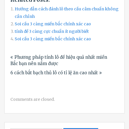
Hướng dẫn cách đánh lô theo cầu câm chuẩn không
cần chỉnh
Soi cầu 3 càng miền bắc chính xác cao
tính đề 3 càng cực chuẩn ít người biết
Soi cầu 3 càng miền bắc chính xác cao
Điều
Phương pháp tính lô đề hiệu quả nhất miền
hướng
Bắc bạn nên nắm được
bài
6 cách bắt bạch thủ lô có tỉ lệ ăn cao nhất
viết
Comments are closed.