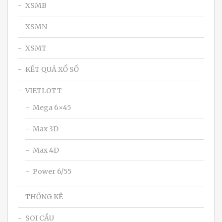
XSMB
XSMN
XSMT
KẾT QUẢ XỔ SỐ
VIETLOTT
Mega 6×45
Max 3D
Max 4D
Power 6/55
THỐNG KÊ
SOI CẦU