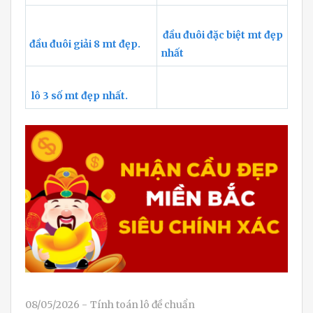
đầu đuôi đặc biệt mt đẹp
đầu đuôi giải 8 mt đẹp.
nhất
lô 3 số mt đẹp nhất.
08/05/2026
-
Tính toán lô đề chuẩn