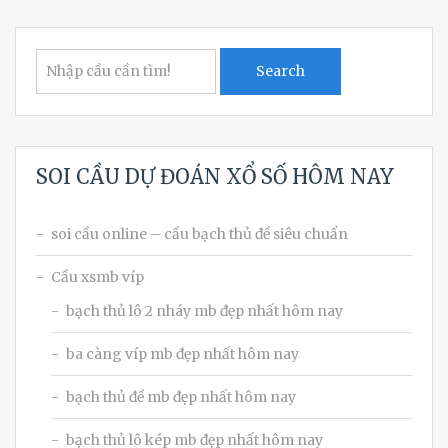
bài
viết
Search
SOI CẦU DỰ ĐOÁN XỔ SỐ HÔM NAY
soi cầu online – cầu bạch thủ đề siêu chuẩn
Cầu xsmb víp
bạch thủ lô 2 nháy mb đẹp nhất hôm nay
ba càng víp mb đẹp nhất hôm nay
bạch thủ đề mb đẹp nhất hôm nay
bạch thủ lô kép mb đẹp nhất hôm nay