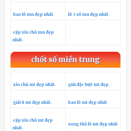
bao lô mn đẹp nhất
.
lô 3 số mn đẹp nhất
cặp xỉu chủ mn đẹp
nhất.
chốt số miền trung
xỉu chủ mt đẹp nhất.
giải đặc biệt mt đẹp
giải 8 mt đẹp nhất.
bao lô mt đẹp nhất
cặp xỉu chủ mt đẹp
song thủ lô mt đẹp nhất
nhất.