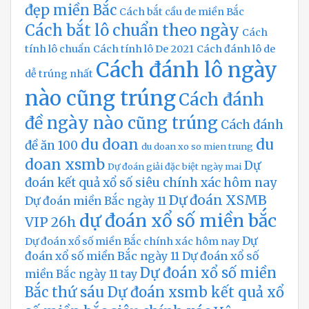
đẹp miền Bắc
Cách bắt cầu de miền Bắc
Cách bắt lô chuẩn theo ngày
Cách
tính lô chuẩn
Cách tính lô De 2021
Cách đánh lô de
Cách đánh lô ngày
dễ trúng nhất
nào cũng trúng
Cách đánh
đề ngày nào cũng trúng
Cách đánh
du doan
du
đề ăn 100
du doan xo so mien trung
doan xsmb
Dự
Dự đoán giải đặc biệt ngày mai
đoán kết quả xổ số siêu chính xác hôm nay
Dự đoán XSMB
Dự đoán miền Bắc ngày 11
dự đoán xổ số miền bắc
VIP 26h
Dự
Dự đoán xổ số miền Bắc chính xác hôm nay
đoán xổ số miền Bắc ngày 11
Dự đoán xổ số
Dự đoán xổ số miền
miền Bắc ngày 11 tay
Bắc thứ sáu Dự đoán xsmb kết quả xổ