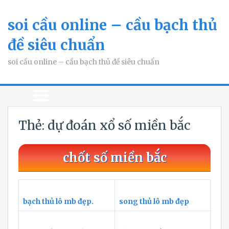
soi cầu online – cầu bạch thủ
đề siêu chuẩn
soi cầu online – cầu bạch thủ đề siêu chuẩn
Thẻ:
dự đoán xổ số miền bắc
chốt số miền bắc
bạch thủ lô mb đẹp.
song thủ lô mb đẹp