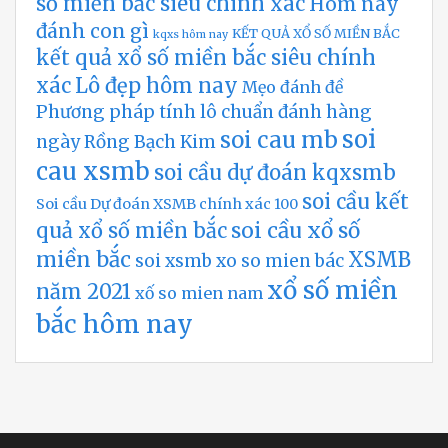
số miền bắc siêu chính xác
Hôm nay
đánh con gì
KẾT QUẢ XỔ SỐ MIỀN BẮC
kqxs hôm nay
kết quả xổ số miền bắc siêu chính
xác
Lô đẹp hôm nay
Mẹo đánh đề
Phương pháp tính lô chuẩn đánh hàng
soi
soi cau mb
ngày
Rồng Bạch Kim
cau xsmb
soi cầu dự đoán kqxsmb
soi cầu kết
Soi cầu Dự đoán XSMB chính xác 100
soi cầu xổ số
quả xổ số miền bắc
miền bắc
XSMB
soi xsmb
xo so mien bác
xổ số miền
năm 2021
xố so mien nam
bắc hôm nay