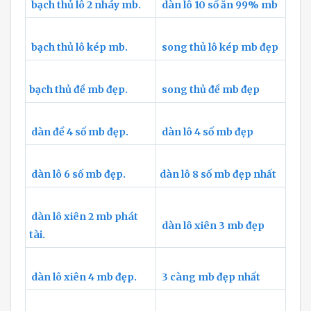
bạch thủ lô 2 nháy mb.
dàn lô 10 số ăn 99% mb
bạch thủ lô kép mb.
song thủ lô kép mb đẹp
bạch thủ đề mb đẹp.
song thủ đề mb đẹp
dàn đề 4 số mb đẹp.
dàn lô 4 số mb đẹp
dàn lô 6 số mb đẹp.
dàn lô 8 số mb đẹp nhất
dàn lô xiên 2 mb phát
dàn lô xiên 3 mb đẹp
tài.
dàn lô xiên 4 mb đẹp.
3 càng mb đẹp nhất