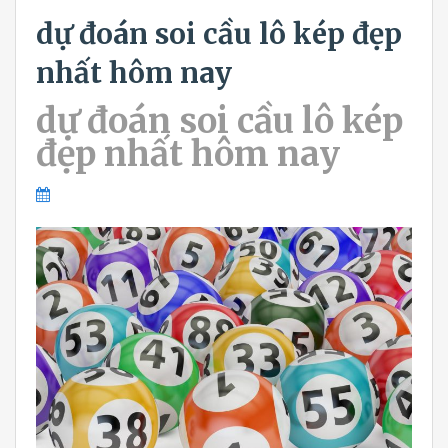
dự đoán soi cầu lô kép đẹp
nhất hôm nay
dự đoán soi cầu lô kép
đẹp nhất hôm nay
Posted