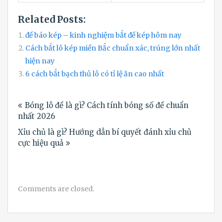
Related Posts:
đề báo kép – kinh nghiệm bắt đề kép hôm nay
Cách bắt lô kép miền Bắc chuẩn xác, trúng lớn nhất
hiện nay
6 cách bắt bạch thủ lô có tỉ lệ ăn cao nhất
Điều
Bóng lô đề là gì? Cách tính bóng số đề chuẩn
hướng
nhất 2026
bài
Xỉu chủ là gì? Hướng dẫn bí quyết đánh xỉu chủ
viết
cực hiệu quả
Comments are closed.