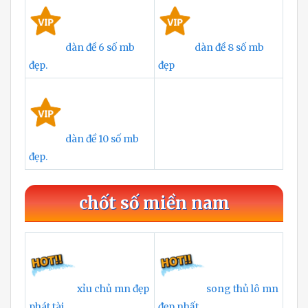
dàn đề 6 số mb
dàn đề 8 số mb
đẹp.
đẹp
dàn đề 10 số mb
đẹp.
chốt số miền nam
xỉu chủ mn đẹp
song thủ lô mn
phát tài.
đẹp nhất