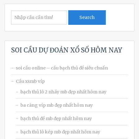
Search
SOI CẦU DỰ ĐOÁN XỔ SỐ HÔM NAY
soi cầu online – cầu bạch thủ đề siêu chuẩn
Cầu xsmb víp
bạch thủ lô 2 nháy mb đẹp nhất hôm nay
ba càng víp mb đẹp nhất hôm nay
bạch thủ đề mb đẹp nhất hôm nay
bạch thủ lô kép mb đẹp nhất hôm nay