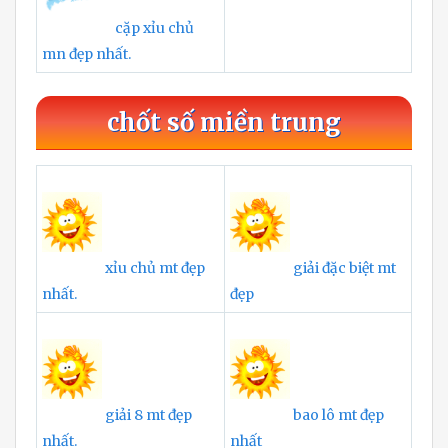
cặp xỉu chủ
mn đẹp nhất.
chốt số miền trung
xỉu chủ mt đẹp
giải đặc biệt mt
nhất.
đẹp
giải 8 mt đẹp
bao lô mt đẹp
nhất.
nhất