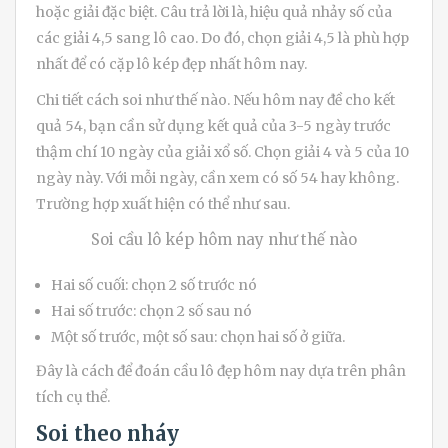
hoặc giải đặc biệt. Câu trả lời là, hiệu quả nhảy số của
các giải 4,5 sang lô cao. Do đó, chọn giải 4,5 là phù hợp
nhất để có cặp lô kép đẹp nhất hôm nay.
Chi tiết cách soi như thế nào. Nếu hôm nay đề cho kết
quả 54, bạn cần sử dụng kết quả của 3-5 ngày trước
thậm chí 10 ngày của giải xổ số. Chọn giải 4 và 5 của 10
ngày này. Với mỗi ngày, cần xem có số 54 hay không.
Trường hợp xuất hiện có thể như sau.
Soi cầu lô kép hôm nay như thế nào
Hai số cuối: chọn 2 số trước nó
Hai số trước: chọn 2 số sau nó
Một số trước, một số sau: chọn hai số ở giữa.
Đây là cách để đoán cầu lô đẹp hôm nay dựa trên phân
tích cụ thể.
Soi theo nháy