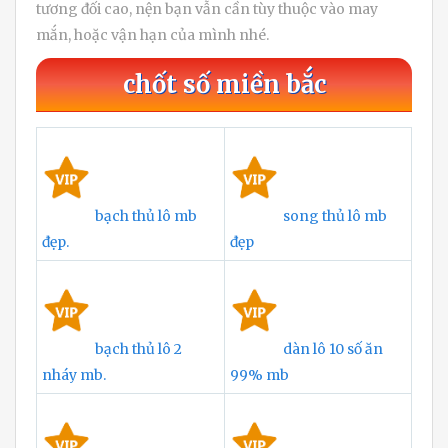
tương đối cao, nện bạn vẫn cần tùy thuộc vào may
mắn, hoặc vận hạn của mình nhé.
chốt số miền bắc
bạch thủ lô mb
song thủ lô mb
đẹp.
đẹp
bạch thủ lô 2
dàn lô 10 số ăn
nháy mb.
99% mb