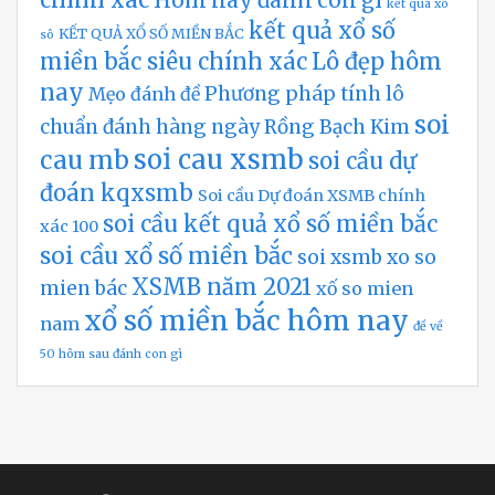
kêt qua xô
kết quả xổ số
KẾT QUẢ XỔ SỐ MIỀN BẮC
sô
miền bắc siêu chính xác
Lô đẹp hôm
nay
Phương pháp tính lô
Mẹo đánh đề
soi
chuẩn đánh hàng ngày
Rồng Bạch Kim
soi cau xsmb
cau mb
soi cầu dự
đoán kqxsmb
Soi cầu Dự đoán XSMB chính
soi cầu kết quả xổ số miền bắc
xác 100
soi cầu xổ số miền bắc
soi xsmb
xo so
XSMB năm 2021
mien bác
xố so mien
xổ số miền bắc hôm nay
nam
đề về
50 hôm sau đánh con gì