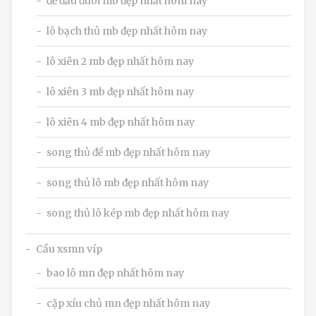
đề đầu đuôi mb đẹp nhất hôm nay
lô bạch thủ mb đẹp nhất hôm nay
lô xiên 2 mb đẹp nhất hôm nay
lô xiên 3 mb đẹp nhất hôm nay
lô xiên 4 mb đẹp nhất hôm nay
song thủ đề mb đẹp nhất hôm nay
song thủ lô mb đẹp nhất hôm nay
song thủ lô kép mb đẹp nhất hôm nay
Cầu xsmn víp
bao lô mn đẹp nhất hôm nay
cặp xíu chủ mn đẹp nhất hôm nay