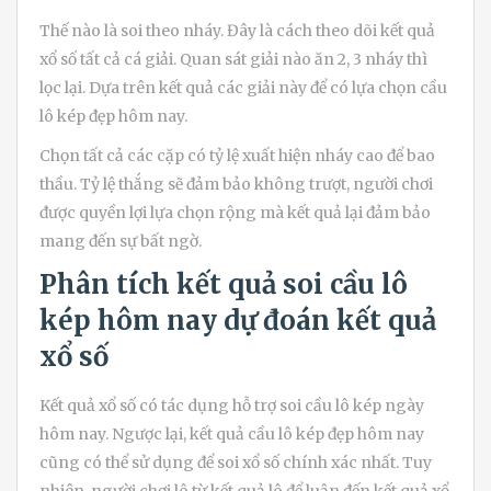
Thế nào là soi theo nháy. Đây là cách theo dõi kết quả
xổ số tất cả cá giải. Quan sát giải nào ăn 2, 3 nháy thì
lọc lại. Dựa trên kết quả các giải này để có lựa chọn cầu
lô kép đẹp hôm nay.
Chọn tất cả các cặp có tỷ lệ xuất hiện nháy cao để bao
thầu. Tỷ lệ thắng sẽ đảm bảo không trượt, người chơi
được quyền lợi lựa chọn rộng mà kết quả lại đảm bảo
mang đến sự bất ngờ.
Phân tích kết quả soi cầu lô
kép hôm nay dự đoán kết quả
xổ số
Kết quả xổ số có tác dụng hỗ trợ soi cầu lô kép ngày
hôm nay. Ngược lại, kết quả cầu lô kép đẹp hôm nay
cũng có thể sử dụng để soi xổ số chính xác nhất. Tuy
nhiên, người chơi lô từ kết quả lô để luận đến kết quả xổ