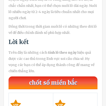
chắc chắn nhất, bạn có thể chọn nuôi lô dài ngày. Nuôi
lô nhiều ngày từ 2-4 ngày là tiêu chuẩn nhất cho mọi
người chơi.
Đồng thời trong thời gian nuôi lô có những theo dõi lô
về để điều chỉnh đánh số phù hợp nhất.
Lời kết
Trên đây là những cách
tính lô theo ngày
hiệu quả
được các cao thủ trong lĩnh vực soi cầu chia sẻ. Hy
vọng các bạn có thể áp dụng thành công để mang về
chiến thắng lớn.
chốt số miền bắc