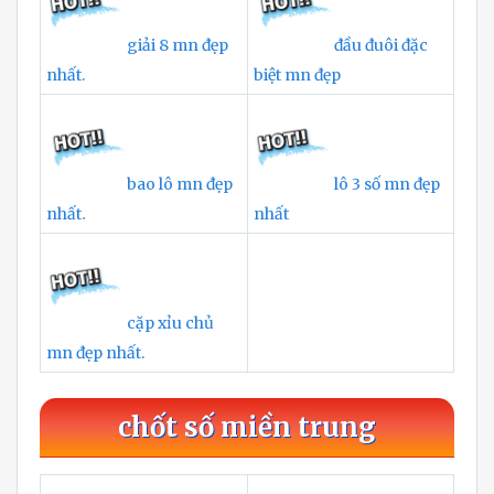
giải 8 mn đẹp
đầu đuôi đặc
nhất.
biệt mn đẹp
bao lô mn đẹp
lô 3 số mn đẹp
nhất
.
nhất
cặp xỉu chủ
mn đẹp nhất.
chốt số miền trung