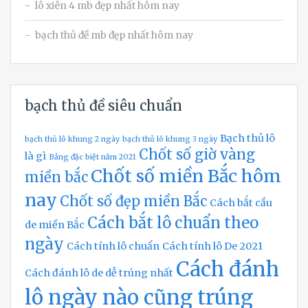
lô xiên 4 mb đẹp nhất hôm nay
bạch thủ đề mb đẹp nhất hôm nay
bạch thủ đề siêu chuẩn
Bạch thủ lô
bạch thủ lô khung 2 ngày
bạch thủ lô khung 3 ngày
Chốt số giờ vàng
là gì
Bảng đặc biệt năm 2021
Chốt số miền Bắc hôm
miền bắc
nay
Chốt số đẹp miền Bắc
Cách bắt cầu
Cách bắt lô chuẩn theo
de miền Bắc
ngày
Cách tính lô chuẩn
Cách tính lô De 2021
Cách đánh
Cách đánh lô de dễ trúng nhất
lô ngày nào cũng trúng