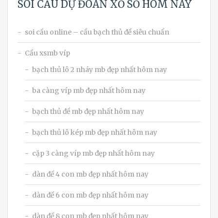
SOI CẦU DỰ ĐOÁN XỔ SỐ HÔM NAY
soi cầu online – cầu bạch thủ đề siêu chuẩn
Cầu xsmb víp
bạch thủ lô 2 nháy mb đẹp nhất hôm nay
ba càng víp mb đẹp nhất hôm nay
bạch thủ đề mb đẹp nhất hôm nay
bạch thủ lô kép mb đẹp nhất hôm nay
cặp 3 càng víp mb đẹp nhất hôm nay
dàn đề 4 con mb đẹp nhất hôm nay
dàn đề 6 con mb đẹp nhất hôm nay
dàn đề 8 con mb đẹp nhất hôm nay