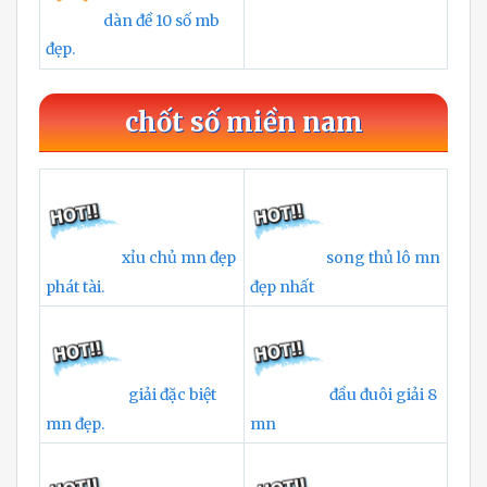
dàn đề 10 số mb
đẹp.
chốt số miền nam
xỉu chủ mn đẹp
song thủ lô mn
phát tài.
đẹp nhất
giải đặc biệt
đầu đuôi giải 8
mn đẹp.
mn