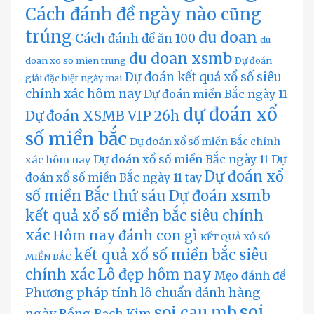
Cách đánh đề ngày nào cũng
trúng
du doan
Cách đánh đề ăn 100
du
du doan xsmb
doan xo so mien trung
Dự đoán
Dự đoán kết quả xổ số siêu
giải đặc biệt ngày mai
chính xác hôm nay
Dự đoán miền Bắc ngày 11
dự đoán xổ
Dự đoán XSMB VIP 26h
số miền bắc
Dự đoán xổ số miền Bắc chính
Dự đoán xổ số miền Bắc ngày 11
Dự
xác hôm nay
Dự đoán xổ
đoán xổ số miền Bắc ngày 11 tay
số miền Bắc thứ sáu Dự đoán xsmb
kết quả xổ số miền bắc siêu chính
xác
Hôm nay đánh con gì
KẾT QUẢ XỔ SỐ
kết quả xổ số miền bắc siêu
MIỀN BẮC
chính xác
Lô đẹp hôm nay
Mẹo đánh đề
Phương pháp tính lô chuẩn đánh hàng
soi
soi cau mb
ngày
Rồng Bạch Kim