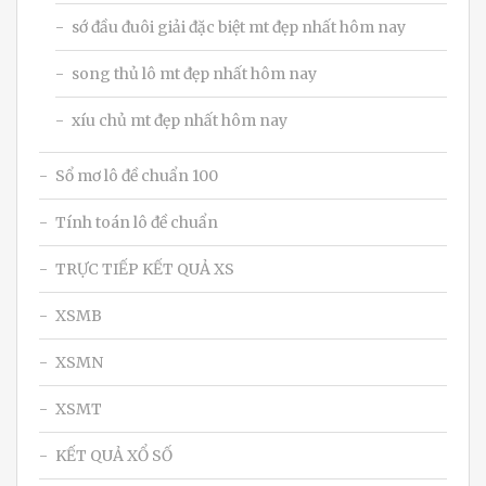
sớ đầu đuôi giải đặc biệt mt đẹp nhất hôm nay
song thủ lô mt đẹp nhất hôm nay
xíu chủ mt đẹp nhất hôm nay
Sổ mơ lô đề chuẩn 100
Tính toán lô đề chuẩn
TRỰC TIẾP KẾT QUẢ XS
XSMB
XSMN
XSMT
KẾT QUẢ XỔ SỐ