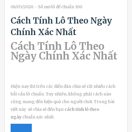
06/05/2026
-
Sổ mơ lô đề chuẩn 100
Cách Tính Lô Theo Ngày
Chính Xác Nhất
Cách Tính Lô Theo
Ngày Chính Xác Nhất
Hiện nay thì trên các diễn đàn chia sẻ rất nhiều cách
bắt cầu lô chuẩn. Tuy nhiên, không phải cách nào
cũng mang đến hiệu quả cho người chơi. Trong bài
viết này sẽ chia sẻ đến bạn
cách
tính lô theo
ngày
chuẩn xác nhất.