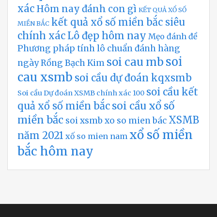
xác
Hôm nay đánh con gì
KẾT QUẢ XỔ SỐ
kết quả xổ số miền bắc siêu
MIỀN BẮC
chính xác
Lô đẹp hôm nay
Mẹo đánh đề
Phương pháp tính lô chuẩn đánh hàng
soi
soi cau mb
ngày
Rồng Bạch Kim
cau xsmb
soi cầu dự đoán kqxsmb
soi cầu kết
Soi cầu Dự đoán XSMB chính xác 100
soi cầu xổ số
quả xổ số miền bắc
miền bắc
XSMB
soi xsmb
xo so mien bác
xổ số miền
năm 2021
xố so mien nam
bắc hôm nay