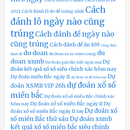
Cách
2021
Cách đánh lô de dễ trúng nhất
đánh lô ngày nào cũng
trúng
Cách đánh đề ngày nào
cũng trúng
Cách đánh đề ăn 100
Công thức
du doan
du
du doan xo so mien trung
đánh đề
doan xsmb
Dự
Dự đoán giải đặc biệt ngày mai
đoán kết quả xổ số siêu chính xác hôm nay
Dự
Dự đoán miền Bắc ngày 11
dự đoán số đề hôm nay
dự đoán xổ số
đoán XSMB VIP 26h
miền bắc
Dự đoán xổ số miền Bắc chính xác
Dự đoán xổ số miền Bắc ngày 11
Dự
hôm nay
Dự đoán xổ
đoán xổ số miền Bắc ngày 11 tay
số miền Bắc thứ sáu Dự đoán xsmb
kết quả xổ số miền bắc siêu chính