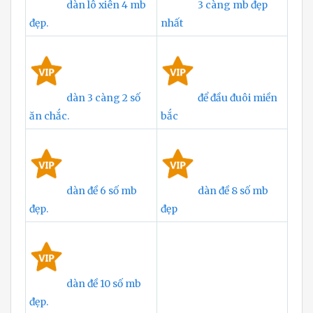
dàn lô xiên 4 mb
3 càng mb đẹp
đẹp.
nhất
dàn 3 càng 2 số
để đầu đuôi miền
ăn chắc.
bắc
dàn đề 6 số mb
dàn đề 8 số mb
đẹp.
đẹp
dàn đề 10 số mb
đẹp.