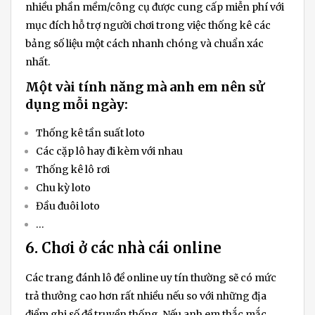
nhiều phần mềm/công cụ được cung cấp miễn phí với
mục đích hỗ trợ người chơi trong việc thống kê các
bảng số liệu một cách nhanh chóng và chuẩn xác
nhất.
Một vài tính năng mà anh em nên sử
dụng mỗi ngày:
Thống kê tần suất loto
Các cặp lô hay đi kèm với nhau
Thống kê lô rơi
Chu kỳ loto
Đầu đuôi loto
…
6. Chơi ở các nhà cái online
Các trang đánh lô đề online uy tín thường sẽ có mức
trả thưởng cao hơn rất nhiều nếu so với những địa
điểm ghi số đề truyền thống. Nếu anh em thắc mắc