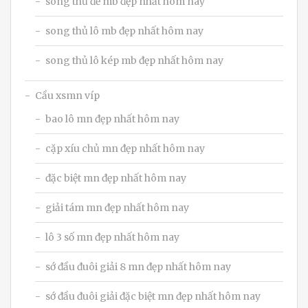
song thủ đề mb đẹp nhất hôm nay
song thủ lô mb đẹp nhất hôm nay
song thủ lô kép mb đẹp nhất hôm nay
Cầu xsmn víp
bao lô mn đẹp nhất hôm nay
cặp xíu chủ mn đẹp nhất hôm nay
đặc biệt mn đẹp nhất hôm nay
giải tám mn đẹp nhất hôm nay
lô 3 số mn đẹp nhất hôm nay
sớ đầu đuôi giải 8 mn đẹp nhất hôm nay
sớ đầu đuôi giải đặc biệt mn đẹp nhất hôm nay