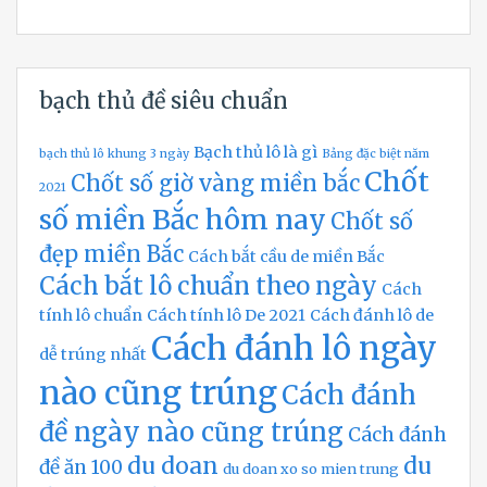
bạch thủ đề siêu chuẩn
Bạch thủ lô là gì
bạch thủ lô khung 3 ngày
Bảng đặc biệt năm
Chốt
Chốt số giờ vàng miền bắc
2021
số miền Bắc hôm nay
Chốt số
đẹp miền Bắc
Cách bắt cầu de miền Bắc
Cách bắt lô chuẩn theo ngày
Cách
tính lô chuẩn
Cách tính lô De 2021
Cách đánh lô de
Cách đánh lô ngày
dễ trúng nhất
nào cũng trúng
Cách đánh
đề ngày nào cũng trúng
Cách đánh
du doan
du
đề ăn 100
du doan xo so mien trung