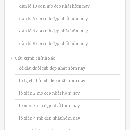
dàn lô 10 con mb đẹp nhất hôm nay
dàn lô 4 con mb đẹp nhất hôm nay
dàn lô 6 con mb đẹp nhất hôm nay
dàn lô 8 con mb đẹp nhất hôm nay
Cầu xsmb chính xác
đề đầu đuôi mb đẹp nhất hôm nay
lô bạch thủ mb đẹp nhất hôm nay
lô xiên 2 mb đẹp nhất hôm nay
lô xiên 3 mb đẹp nhất hôm nay
lô xiên 4 mb đẹp nhất hôm nay