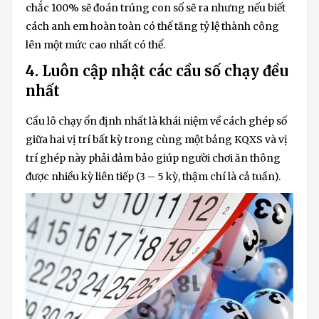
chắc 100% sẽ đoán trúng con số sẽ ra nhưng nếu biết
cách anh em hoàn toàn có thể tăng tỷ lệ thành công
lên một mức cao nhất có thể.
4. Luôn cập nhật các cầu số chạy đều
nhất
Cầu lô chạy ổn định nhất là khái niệm về cách ghép số
giữa hai vị trí bất kỳ trong cùng một bảng KQXS và vị
trí ghép này phải đảm bảo giúp người chơi ăn thông
được nhiều kỳ liên tiếp (3 – 5 kỳ, thậm chí là cả tuần).