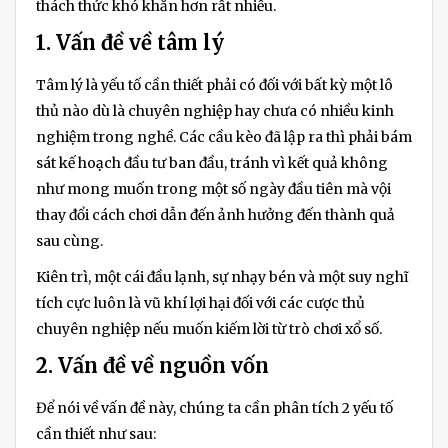
thách thức khó khăn hơn rất nhiều.
1. Vấn đề về tâm lý
Tâm lý là yếu tố cần thiết phải có đối với bất kỳ một lô
thủ nào dù là chuyên nghiệp hay chưa có nhiều kinh
nghiệm trong nghề. Các cầu kèo đã lập ra thì phải bám
sát kế hoạch đầu tư ban đầu, tránh vì kết quả không
như mong muốn trong một số ngày đầu tiên mà vội
thay đổi cách chơi dẫn đến ảnh hưởng đến thành quả
sau cùng.
Kiên trì, một cái đầu lạnh, sự nhạy bén và một suy nghĩ
tích cực luôn là vũ khí lợi hại đối với các cược thủ
chuyên nghiệp nếu muốn kiếm lời từ trò chơi xổ số.
2. Vấn đề về nguồn vốn
Để nói về vấn đề này, chúng ta cần phân tích 2 yếu tố
cần thiết như sau: