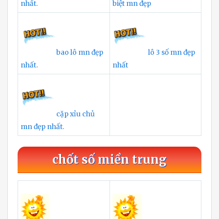
nhất.
biệt mn đẹp
bao lô mn đẹp
lô 3 số mn đẹp
nhất
.
nhất
cặp xỉu chủ
mn đẹp nhất.
chốt số miền trung