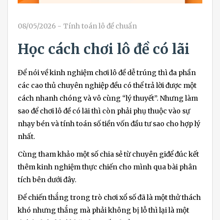
08/05/2026
-
Tính toán lô đề chuẩn
Học cách chơi lô đề có lãi
Để nói về kinh nghiệm chơi lô đề dễ trúng thì đa phần
các cao thủ chuyên nghiệp đều có thể trả lời được một
cách nhanh chóng và vô cùng “lý thuyết”. Nhưng làm
sao để chơi lô đề có lãi thì còn phải phụ thuộc vào sự
nhạy bén và tính toán số tiền vốn đầu tư sao cho hợp lý
nhất.
Cùng tham khảo một số chia sẻ từ chuyên giđể đúc kết
thêm kinh nghiệm thực chiến cho mình qua bài phân
tích bên dưới đây.
Để chiến thắng trong trò chơi xổ số đã là một thử thách
khó nhưng thắng mà phải không bị lỗ thì lại là một