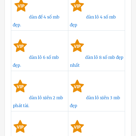
dàn đề 4 số mb
dàn lô 4 số mb
đẹp.
đẹp
dàn lô 6 số mb
dàn lô 8 số mb đẹp
đẹp.
nhất
dàn lô xiên 2 mb
dàn lô xiên 3 mb
phát tài.
đẹp