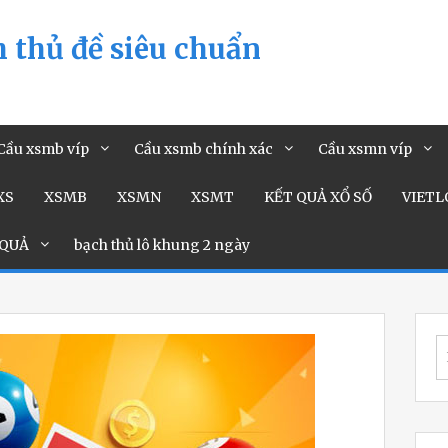
h thủ đề siêu chuẩn
Cầu xsmb víp
Cầu xsmb chính xác
Cầu xsmn víp
XS
XSMB
XSMN
XSMT
KẾT QUẢ XỔ SỐ
VIET
 QUẢ
bạch thủ lô khung 2 ngày