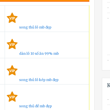
song thủ lô mb đẹp
dàn lô 10 số ăn 99% mb
song thủ lô kép mb đẹp
K
song thủ đề mb đẹp