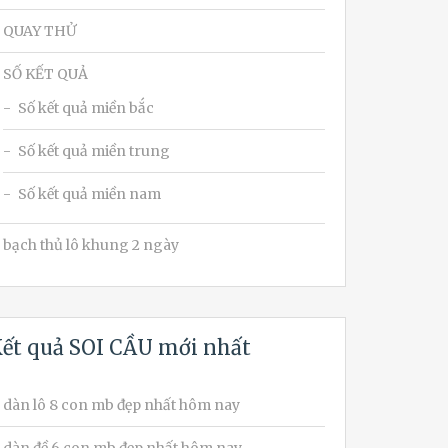
QUAY THỬ
SỐ KẾT QUẢ
Số kết quả miền bắc
Số kết quả miền trung
Số kết quả miền nam
bạch thủ lô khung 2 ngày
ết quả SOI CẦU mới nhất
dàn lô 8 con mb đẹp nhất hôm nay