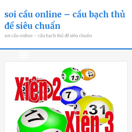
soi cầu online – cầu bạch thủ
đề siêu chuẩn
soi cầu online – cầu bạch thủ đề siêu chuẩn