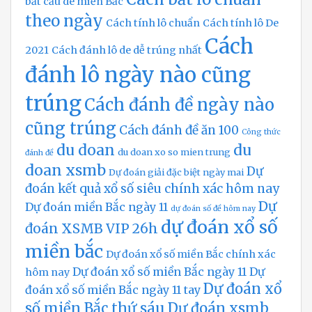
bắt cầu de miền Bắc
theo ngày
Cách tính lô chuẩn
Cách tính lô De
Cách
2021
Cách đánh lô de dễ trúng nhất
đánh lô ngày nào cũng
trúng
Cách đánh đề ngày nào
cũng trúng
Cách đánh đề ăn 100
Công thức
du doan
du
du doan xo so mien trung
đánh đề
doan xsmb
Dự
Dự đoán giải đặc biệt ngày mai
đoán kết quả xổ số siêu chính xác hôm nay
Dự
Dự đoán miền Bắc ngày 11
dự đoán số đề hôm nay
dự đoán xổ số
đoán XSMB VIP 26h
miền bắc
Dự đoán xổ số miền Bắc chính xác
Dự đoán xổ số miền Bắc ngày 11
Dự
hôm nay
Dự đoán xổ
đoán xổ số miền Bắc ngày 11 tay
số miền Bắc thứ sáu Dự đoán xsmb