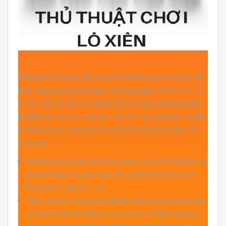
Nếu theo dõi bảng kết quả xổ số thường xuyên, bạn sẽ
thấy những số sau rất hay về cùng nhau: 56, 65, 37, 73,
79, 85. Một số cặp số có khả năng đi cặp với nhau phải
kể đến: 11 – 33, 10 – 72, 22 – 55, 34 – 56. Anh em có thể
tự mình tìm ra những con số đi đôi với nhau dựa vào
cách sau:
Nếu kết quả xổ số ngày hôm nay về con 51 thì bạn có
thể đánh lại con này hoặc đảo lại để chơi cho ngày
hôm nay. Ví dụ: 15 – 51.
Nếu 2 chữ số cuối cùng giải đặc biệt ngày hôm trước
về cặp số kép thì những con số sau có khả năng ra