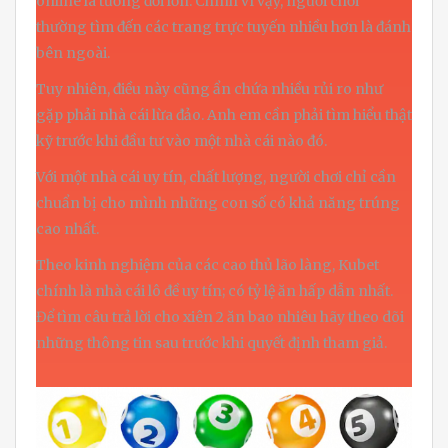
online là tương đối lớn. Chính vì vậy, người chơi
thường tìm đến các trang trực tuyến nhiều hơn là đánh
bên ngoài.
Tuy nhiên, điều này cũng ẩn chứa nhiều rủi ro như
gặp phải nhà cái lừa đảo. Anh em cần phải tìm hiểu thật
kỹ trước khi đầu tư vào một nhà cái nào đó.
Với một nhà cái uy tín, chất lượng, người chơi chỉ cần
chuẩn bị cho mình những con số có khả năng trúng
cao nhất.
Theo kinh nghiệm của các cao thủ lão làng, Kubet
chính là nhà cái lô đề uy tín; có tỷ lệ ăn hấp dẫn nhất.
Để tìm câu trả lời cho xiên 2 ăn bao nhiêu hãy theo dõi
những thông tin sau trước khi quyết định tham giả.