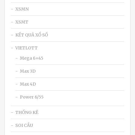
XSMN
XSMT
KẾT QUẢ XỔ SỐ
VIETLOTT
Mega 6×45
Max 3D
Max 4D
Power 6/55
THỐNG KÊ
SOI CẦU