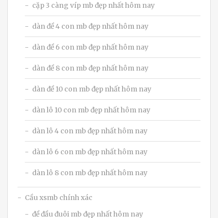
cặp 3 càng víp mb đẹp nhất hôm nay
dàn đề 4 con mb đẹp nhất hôm nay
dàn đề 6 con mb đẹp nhất hôm nay
dàn đề 8 con mb đẹp nhất hôm nay
dàn đề 10 con mb đẹp nhất hôm nay
dàn lô 10 con mb đẹp nhất hôm nay
dàn lô 4 con mb đẹp nhất hôm nay
dàn lô 6 con mb đẹp nhất hôm nay
dàn lô 8 con mb đẹp nhất hôm nay
Cầu xsmb chính xác
đề đầu đuôi mb đẹp nhất hôm nay