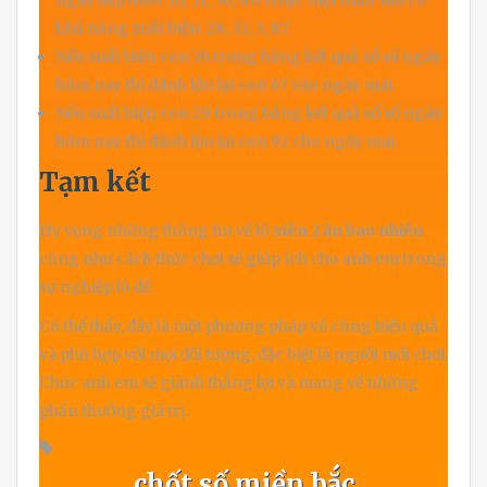
ngày tiếp theo: 10, 51, 56, 60. Hoặc một tuần sau có
khả năng xuất hiện: 28, 32, 3, 87.
Nếu xuất hiện con 76 trong bảng kết quả xổ số ngày
hôm nay thì đánh lộn lại con 67 vào ngày mai.
Nếu xuất hiện con 29 trong bảng kết quả xổ số ngày
hôm nay thì đánh lộn lại con 92 cho ngày mai.
Tạm kết
Hy vọng những thông tin về lô
xiên 2 ăn bao nhiêu
cũng như cách thức chơi sẽ giúp ích cho anh em trong
sự nghiệp lô đề.
Có thể thấy, đây là một phương pháp vô cùng hiệu quả
và phù hợp với mọi đối tượng, đặc biệt là người mới chơi.
Chúc anh em sẽ giành thắng lợi và mang về những
phần thưởng giá trị.
chốt số miền bắc