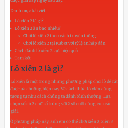
được giải đáp ngay sau đây.
Danh mục bài viết
Lô xiên 2 là gì?
Lô xiên 2 ăn bao nhiêu?
Chơi lô xiên 2 theo cách truyền thống
Chơi lô xiên 2 tại Kubet với tỷ lệ ăn hấp dẫn
Cách đánh lô xiên 2 cực hiệu quả
Tạm kết
Lô xiên 2 là gì?
Lô xiên là một trong những phương pháp chơi lô đề rất
được ưa chuộng hiện nay. Về cách thức, lô xiên cũng
tương tự như cách chúng ta đánh bình thường. Lựa
chọn số có 2 chữ số trùng với 2 số cuối cùng của các
giải.
Ở phương pháp này, anh em có thể chơi xiên 2, xiên 3