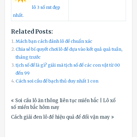
lô 3 số mt đẹp
nhất.
Related Posts:
Mách bạn cách đánh lô đề chuẩn xác
Chia sẻ bí quyết chơi lô đề dựa vào kết quả quả tuần,
tháng trước
tịch số đề là gì? giải mã tịch số đề các con vật từ 00
đến 99
Cách soi cầu đề bạch thủ duy nhất 1 con
Điều
Soi cầu lô ăn thông liên tục miền bắc | Lô xổ
hướng
số miền bắc hôm nay
bài
Cách giải đen lô đề hiệu quả để đổi vận may
viết