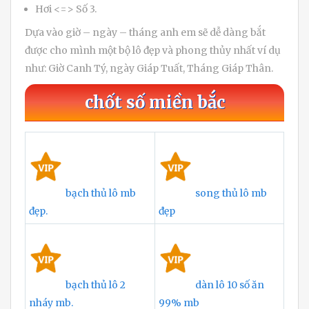
Hơi <=> Số 3.
Dựa vào giờ – ngày – tháng anh em sẽ dễ dàng bắt
được cho mình một bộ lô đẹp và phong thủy nhất ví dụ
như: Giờ Canh Tý, ngày Giáp Tuất, Tháng Giáp Thân.
chốt số miền bắc
bạch thủ lô mb
song thủ lô mb
đẹp.
đẹp
bạch thủ lô 2
dàn lô 10 số ăn
nháy mb.
99% mb