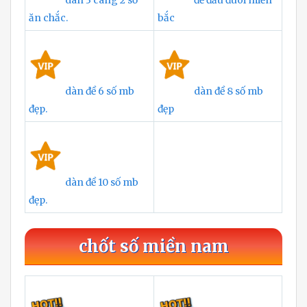
ăn chắc.
bắc
dàn đề 6 số mb
dàn đề 8 số mb
đẹp.
đẹp
dàn đề 10 số mb
đẹp.
chốt số miền nam