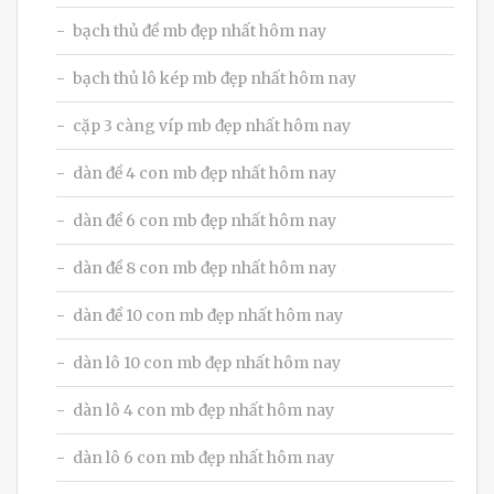
bạch thủ đề mb đẹp nhất hôm nay
bạch thủ lô kép mb đẹp nhất hôm nay
cặp 3 càng víp mb đẹp nhất hôm nay
dàn đề 4 con mb đẹp nhất hôm nay
dàn đề 6 con mb đẹp nhất hôm nay
dàn đề 8 con mb đẹp nhất hôm nay
dàn đề 10 con mb đẹp nhất hôm nay
dàn lô 10 con mb đẹp nhất hôm nay
dàn lô 4 con mb đẹp nhất hôm nay
dàn lô 6 con mb đẹp nhất hôm nay