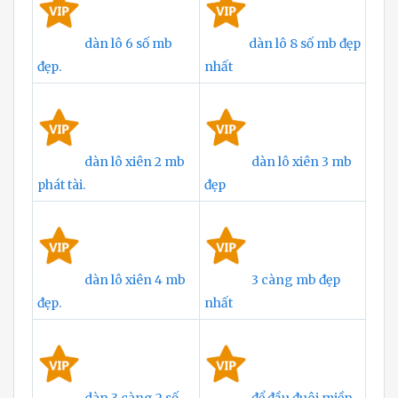
dàn lô 6 số mb
dàn lô 8 số mb đẹp
đẹp.
nhất
dàn lô xiên 2 mb
dàn lô xiên 3 mb
phát tài.
đẹp
dàn lô xiên 4 mb
3 càng mb đẹp
đẹp.
nhất
dàn 3 càng 2 số
để đầu đuôi miền