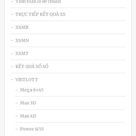
Tính toán lô đề chuẩn
TRỰC TIẾP KẾT QUẢ XS
XSMB
XSMN
XSMT
KẾT QUẢ XỔ SỐ
VIETLOTT
Mega 6×45
Max 3D
Max 4D
Power 6/55