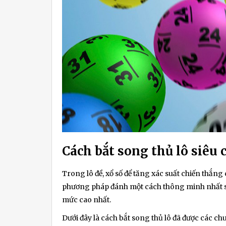
Cách bắt song thủ lô siêu
Trong lô đề, xổ số để tăng xác suất chiến thắn
phương pháp đánh một cách thông minh nhất sao 
mức cao nhất.
Dưới đây là cách bắt song thủ lô đã được các c