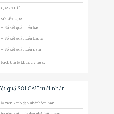
QUAY THỬ
SỐ KẾT QUẢ
Số kết quả miền bắc
Số kết quả miền trung
Số kết quả miền nam
bạch thủ lô khung 2 ngày
ết quả SOI CẦU mới nhất
lô xiên 2 mb đẹp nhất hôm nay