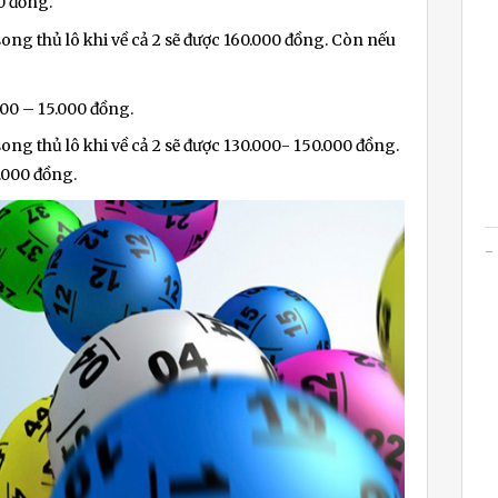
0 đồng.
song thủ lô khi về cả 2 sẽ được 160.000 đồng. Còn nếu
000 – 15.000 đồng.
song thủ lô khi về cả 2 sẽ được 130.000- 150.000 đồng.
.000 đồng.