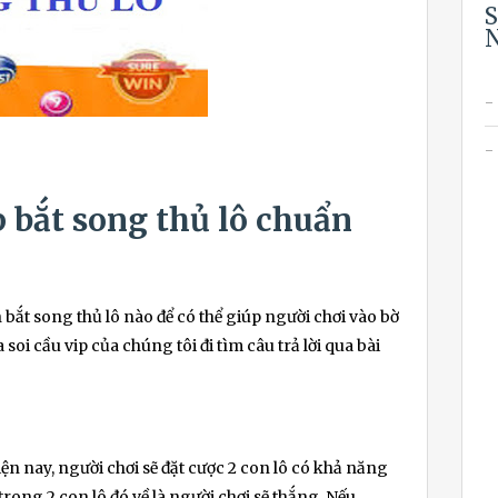
S
íp bắt song thủ lô chuẩn
bắt song thủ lô nào để có thể giúp người chơi vào bờ
soi cầu vip của chúng tôi đi tìm câu trả lời qua bài
iện nay, người chơi sẽ đặt cược 2 con lô có khả năng
trong 2 con lô đó về là người chơi sẽ thắng. Nếu