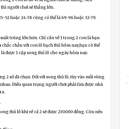
thì người chơi sẽ thắng lớn.
: 25-52 hoặc 24-78 cũng có thể là 69-96 hoặc 32-79.
suất trúng lớn hơn. Chỉ cần về 1 trong 2 con là bạn
ưa chắc chắn với con lô bạch thủ hôm nay,bạn có thể
c là được 1 cặp song thủ lô cho ngày hôm nay.
ng 2 số đã chọn. Đối với song thủ lô, tùy vào mỗi vùng
nhau. Điều quan trọng người chơi phải tìm được nhà
ra.
.
song thủ lô khi về cả 2 sẽ được 230.000 đồng. Còn nếu