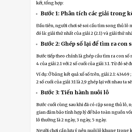
kết, tổng hợp:
Bước 1: Phân tích các giải trong k
Đầu tiên, người chơi sẽ soi cầu tìm song thủ l
đó là: giải thứ nhất của giải 2 (2.1) và giải thứ nhấ
Bước 2: Ghép số lại để tìm ra con
Bước tiếp theo chính là ghép cầu tìm ra con số
4 của giải 2.1 với 2 số cuối của giải 3.1. Từ đó s
Ví dụ: Ở bảng kết quả xổ số trên, giải 2.1: 43469 ; g
2 số cuối của giải 3:1 là 2,9 ghép lại với nhau ta s
Bước 3: Tiến hành nuôi lô
Bước cuối cùng sau khi đã có cặp song thủ lô, n
gian đảm bảo tính hợp lý để bảo toàn nguồn vốn
lô thường là 2 ngày, 3 ngày, 5 ngày.
Người chơi cần lưu ý nên nuôi lô khung trong 