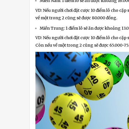
Miền Nam: 1 điểm lô sẽ ăn được khoảng 16.00
VD: Nếu người chơi đặt cược 10 điểm lô cho cặp 
về một trong 2 cũng sẽ được 80.000 đồng.
Miền Trung: 1 điểm lô sẽ ăn được khoảng 13.
VD: Nếu người chơi đặt cược 10 điểm lô cho cặp 
Còn nếu về một trong 2 cũng sẽ được 65.000-75