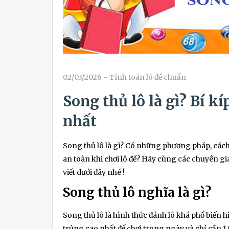
02/03/2026
-
Tính toán lô đề chuẩn
Song thủ lô là gì? Bí k
nhất
Song thủ lô là gì? Có những phương pháp, cách 
an toàn khi chơi lô đề? Hãy cùng các chuyên gia 
viết dưới đây nhé !
Song thủ lô nghĩa là gì?
Song thủ lô là hình thức đánh lô khá phổ biến h
trúng cao nhất để chơi trong ngày và chỉ cần 1 