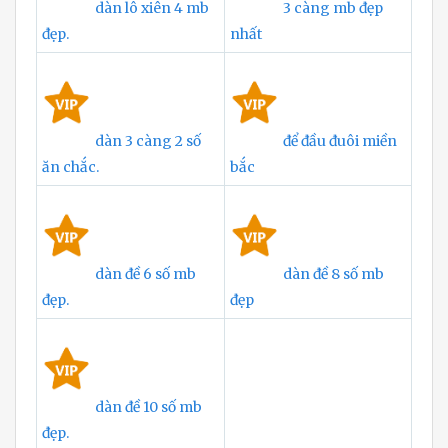
dàn lô xiên 4 mb
3 càng mb đẹp
đẹp.
nhất
dàn 3 càng 2 số
để đầu đuôi miền
ăn chắc.
bắc
dàn đề 6 số mb
dàn đề 8 số mb
đẹp.
đẹp
dàn đề 10 số mb
đẹp.