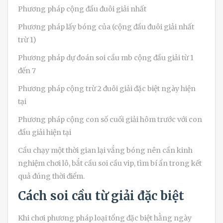
Phương pháp cộng đầu đuôi giải nhất
Phương pháp lấy bóng của (cộng đầu đuôi giải nhất
trừ 1)
Phương pháp dự đoán soi cầu mb cộng đầu giải từ 1
đến 7
Phương pháp cộng trừ 2 đuôi giải đặc biệt ngày hiện
tại
Phương pháp cộng con số cuối giải hôm trước với con
đầu giải hiện tại
Cầu chạy một thời gian lại vắng bóng nên cần kinh
nghiệm chơi lô, bắt cầu soi cầu vip, tìm bí ẩn trong kết
quả đúng thời điểm.
Cách soi cầu từ giải đặc biệt
Khi chơi phương pháp loại tổng đặc biệt hằng ngày