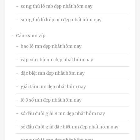
song thủ lô mb đẹp nhất hôm nay
song thủ lô kép mb đẹp nhất hôm nay
Cầu xsmn víp
bao lô mn đẹp nhất hôm nay
cặp xíu chủ mn đẹp nhất hôm nay
đặc biệt mn đẹp nhất hôm nay
giải tám mn đẹp nhất hôm nay
lô 3 số mn đẹp nhất hôm nay
sớ đầu đuôi giải 8 mn đẹp nhất hôm nay
sớ đầu đuôi giải đặc biệt mn đẹp nhất hôm nay