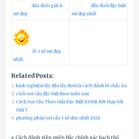
đầu đuôi giải 8
đầu đuôi đặc biệt
mt đẹp.
mt đẹp nhất
lô 3 số mt đẹp
nhất.
Related Posts:
kinh nghiệm lấy đầu lấy đuôi là cách đánh lô chắc ăn
cách soi cầu đặc biệt theo tuần nay
Cách Soi Cầu Theo Giải Đặc Biệt XSMB Kết Hợp Với
Giải 7
phương pháp soi cầu 1 số duy nhất 2026
Điều
Cách đánh xiên miền Bắc chính xác bạch thủ