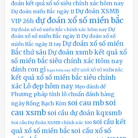
đoán kết quả xổ số siêu chính xác hôm nay
Dự đoán XSMB
Dự đoán miền Bắc ngày 11
dự đoán xổ số miền bắc
VIP 26h
Dự
Dự đoán xổ số miền Bắc chính xác hôm nay
đoán xổ số miền Bắc ngày 11
Dự đoán xổ số
Dự đoán xổ số miền
miền Bắc ngày 11 tay
Bắc thứ sáu Dự đoán xsmb kết quả xổ
số miền bắc siêu chính xác
Hôm nay
đánh con gì
KẾT QUẢ XỔ SỐ MIỀN BẮC
kqxs hôm nay
kết quả xổ số miền bắc siêu chính
xác
Lô đẹp hôm nay
Mẹo đánh đề
Phương pháp tính lô chuẩn đánh hàng
soi
soi cau mb
ngày
Rồng Bạch Kim
cau xsmb
soi cầu dự đoán kqxsmb
soi cầu kết
Soi cầu Dự đoán XSMB chính xác 100
soi cầu xổ số
quả xổ số miền bắc