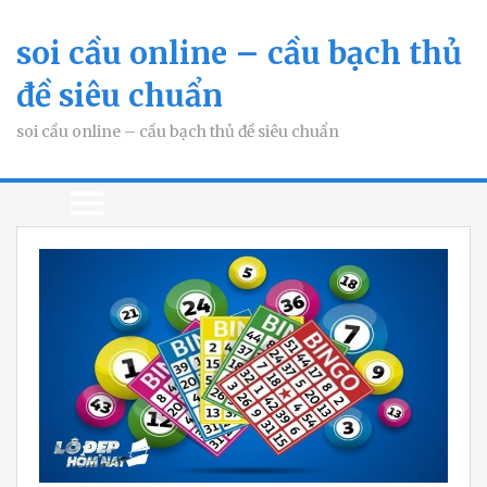
soi cầu online – cầu bạch thủ
đề siêu chuẩn
soi cầu online – cầu bạch thủ đề siêu chuẩn