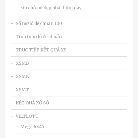
xíu chủ mt đẹp nhất hôm nay
Sổ mơ lô đề chuẩn 100
Tính toán lô đề chuẩn
TRỰC TIẾP KẾT QUẢ XS
XSMB
XSMN
XSMT
KẾT QUẢ XỔ SỐ
VIETLOTT
Mega 6×45