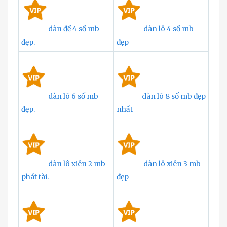
dàn đề 4 số mb
dàn lô 4 số mb
đẹp.
đẹp
dàn lô 6 số mb
dàn lô 8 số mb đẹp
đẹp.
nhất
dàn lô xiên 2 mb
dàn lô xiên 3 mb
phát tài.
đẹp