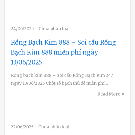
24/06/2025
-
Chưa phân loại
Rồng Bạch Kim 888 – Soi cầu Rồng
Bạch Kim 888 miễn phí ngày
13/06/2025
Rồng bạch kim 888 – Soi cầu Rồng Bạch Kim 247
ngày 13/06/2025 Chốt số bạch thủ đề miễn phí…
Read More
22/06/2025
-
Chưa phân loại