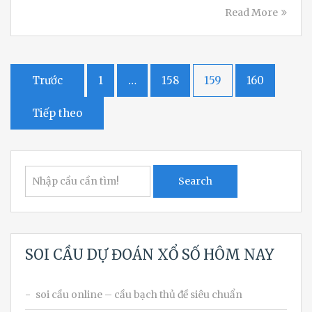
Read More
Điều
Trước
1
…
158
159
160
hướng
Tiếp theo
bài
viết
Search
SOI CẦU DỰ ĐOÁN XỔ SỐ HÔM NAY
soi cầu online – cầu bạch thủ đề siêu chuẩn