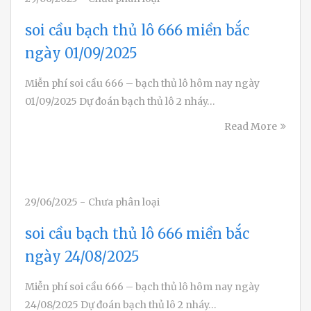
soi cầu bạch thủ lô 666 miền bắc
ngày 01/09/2025
Miễn phí soi cầu 666 – bạch thủ lô hôm nay ngày
01/09/2025 Dự đoán bạch thủ lô 2 nháy…
Read More
29/06/2025
-
Chưa phân loại
soi cầu bạch thủ lô 666 miền bắc
ngày 24/08/2025
Miễn phí soi cầu 666 – bạch thủ lô hôm nay ngày
24/08/2025 Dự đoán bạch thủ lô 2 nháy…