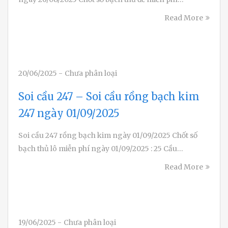
Read More
20/06/2025
-
Chưa phân loại
Soi cầu 247 – Soi cầu rồng bạch kim
247 ngày 01/09/2025
Soi cầu 247 rồng bạch kim ngày 01/09/2025 Chốt số
bạch thủ lô miễn phí ngày 01/09/2025 : 25 Cầu…
Read More
19/06/2025
-
Chưa phân loại