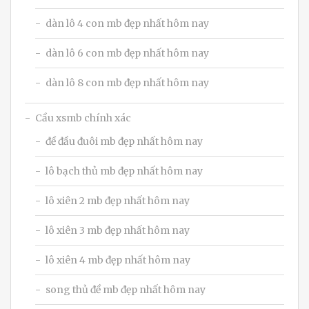
dàn lô 4 con mb đẹp nhất hôm nay
dàn lô 6 con mb đẹp nhất hôm nay
dàn lô 8 con mb đẹp nhất hôm nay
Cầu xsmb chính xác
đề đầu đuôi mb đẹp nhất hôm nay
lô bạch thủ mb đẹp nhất hôm nay
lô xiên 2 mb đẹp nhất hôm nay
lô xiên 3 mb đẹp nhất hôm nay
lô xiên 4 mb đẹp nhất hôm nay
song thủ đề mb đẹp nhất hôm nay