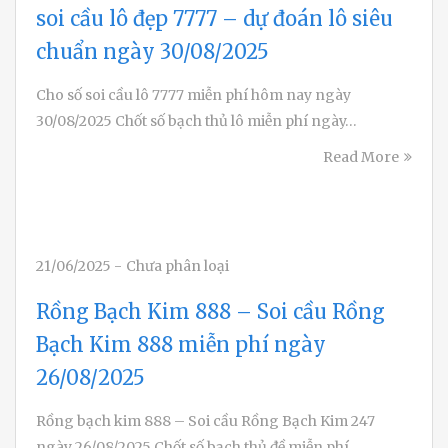
soi cầu lô đẹp 7777 – dự đoán lô siêu
chuẩn ngày 30/08/2025
Cho số soi cầu lô 7777 miễn phí hôm nay ngày
30/08/2025 Chốt số bạch thủ lô miễn phí ngày…
Read More
21/06/2025
-
Chưa phân loại
Rồng Bạch Kim 888 – Soi cầu Rồng
Bạch Kim 888 miễn phí ngày
26/08/2025
Rồng bạch kim 888 – Soi cầu Rồng Bạch Kim 247
ngày 26/08/2025 Chốt số bạch thủ đề miễn phí…